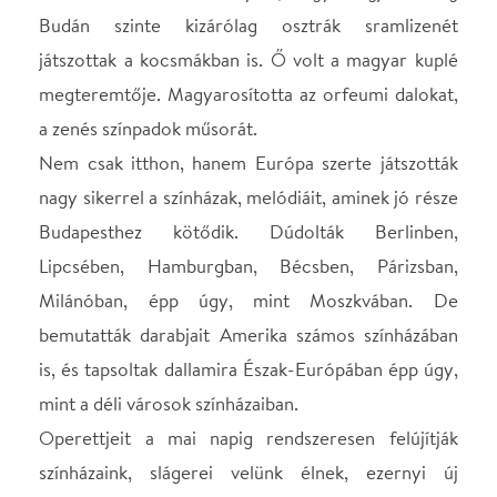
is, és tapsoltak dallamira Észak-Európában épp úgy,
mint a déli városok színházaiban.
Operettjeit a mai napig rendszeresen felújítják
színházaink, slágerei velünk élnek, ezernyi új
hangzásvilágba helyezve, sokszor nem is
tudatosodva, hogy mindezek alkotója Zerkovitz
Béla.
Mi muzsikus lelkek, mi bohém fiúk  Asszonykám,
adj egy kis kimenőt  Látta-e már Budapestet éjjel
 Az egyiknek sikerül a másiknak nem  Hulló
falevél  Van a Bajza utca sarkán egy kis palota 
Éjjel az omnibusz tetején  Uncili, smuncili  Ez a
föld a hazám  Párizsban huncut a lány  Tanulj
meg fiacskám komédiázni  Lehoznám néked a
csillagokat  Gyere, te nímand
Csak néhány abból, a tengernyi slágerből, amelyek
örök időkre bevésik az emberek szívébe magukat.