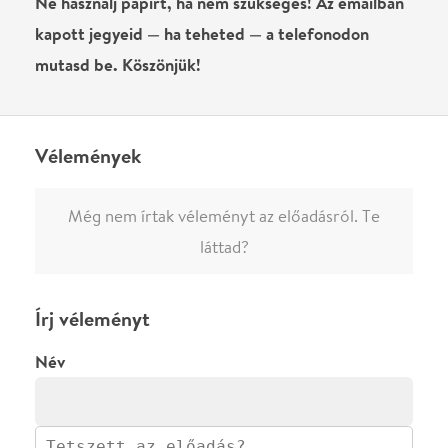
előadásra, akkor jóvá kell hagyjuk az írásodat, mielőtt
megjelenne.
Regisztrálj/lépj be
vagy vásárolj jegyet az
előadásra az azonnali kommenteléshez.
ELKÜLDÖM
·
·
ADATVÉDELEM
FELIRATKOZOM
KAPCSOLAT
·
·
·
·
SZÍNHÁZAINK
RÓLUNK
SAJTÓSZOBA
·
BLOG
ÁSZF
Facebookon
Instagramon
Kövess minket
&