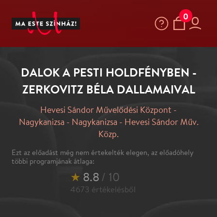
0
DALOK A PESTI HOLDFÉNYBEN -
ZERKOVITZ BÉLA DALLAMAIVAL
Hevesi Sándor Művelődési Központ -
Nagykanizsa - Nagykanizsa - Hevesi Sándor Műv.
Közp.
Ezt az előadást még nem értekelték elegen, az előadóhely
többi programjának átlaga:
★
8.8
/ 10
4673
értékelésből