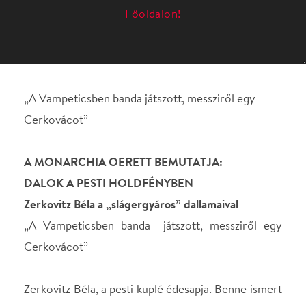
Cerkovácot”
A MONARCHIA OERETT BEMUTATJA:
DALOK A PESTI HOLDFÉNYBEN
Zerkovitz Béla a „slágergyáros” dallamaival
„A Vampeticsben banda játszott, messziről egy
Cerkovácot”
Zerkovitz Béla, a pesti kuplé édesapja. Benne ismert
magára, általa ébredt öntudatra Budapest népe,
Zerkovitz melódiáiban tárult lelkének legmélye az
éltető napvilág felé. Dalaiban lelt formát por, bűz,
német és jiddis szó, cinikus törtetés és elomló
szentimentalizmus, ezekben szólalt meg a
belkerületek titkos romantikája, húrjain született
újjá a kuplé, a pesti népdal. Zerkovitzot nem lehetett
nem szeretni, hogy így vagy úgy, de mindenkire