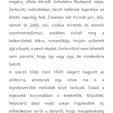
hatott.
A szerző több mint 1400 slágert hagyott az
utókorra, amelynek egy része ma is a
legnépszerűbb melódiák közé tartozik. Dalait a
legkisebb kocsmákban is énekelték, fütyülték.
Népszerű dalai miatt sokan irigykedtek rá,
elfeledkezve arról a tényről, hogy megjelenéséig
Budán szinte kizárólag osztrák sramlizenét
játszottak a kocsmákban is. Ő volt a magyar kuplé
megteremtője. Magyarosította az orfeumi dalokat,
a zenés színpadok műsorát.
Nem csak itthon, hanem Európa szerte játszották
nagy sikerrel a színházak, melódiáit, aminek jó része
Budapesthez kötődik. Dúdolták Berlinben,
Lipcsében, Hamburgban, Bécsben, Párizsban,
Milánóban, épp úgy, mint Moszkvában. De
bemutatták darabjait Amerika számos színházában