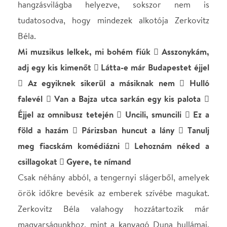
Zerkovitz Béla valahogy hozzátartozik már
magyarságunkhoz, mint a kanyagó Duna hullámai,
vagy a lenyugvó nap a Balatonnál, a Budai vár, a 7-
es busz, meg a Keleti pályaudvar.
A Monarchia Operett látványos koncert
előadásában egymás után zendülnek meg a régi
emlékek és válnak egyszeriben mai élményekké
mindez az örökérvényű, világhírű dallamokkal.
Helyszín
Hevesi Sándor
Művelődési Központ -
Nagykanizsa
Nagykanizsa, 8800,
Széchenyi tér 5-9.
Térkép