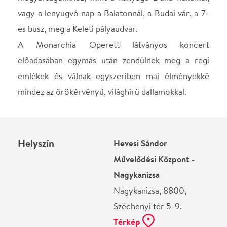
Ne használj papírt, ha nem szükséges! Az emailban
kapott jegyeid — ha teheted — a telefonodon
mutasd be. Köszönjük!