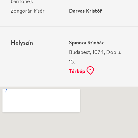
Ne használj papírt, ha nem szükséges! Az emailban
kapott jegyeid — ha teheted — a telefonodon
mutasd be. Köszönjük!