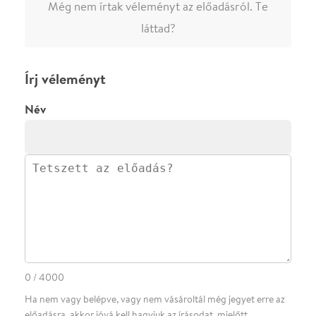
Ha nem vagy belépve, vagy nem vásároltál még jegyet erre az
előadásra, akkor jóvá kell hagyjuk az írásodat, mielőtt
megjelenne.
Regisztrálj/lépj be
vagy vásárolj jegyet az
előadásra az azonnali kommenteléshez.
ELKÜLDÖM
·
·
ADATVÉDELEM
FELIRATKOZOM
KAPCSOLAT
·
·
·
·
SZÍNHÁZAINK
RÓLUNK
SAJTÓSZOBA
·
BLOG
ÁSZF
Facebookon
Instagramon
Kövess minket
&