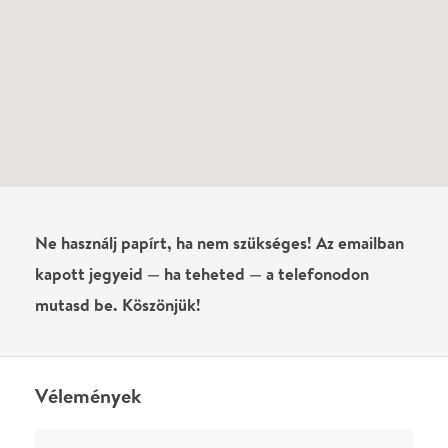
Vélemények
Még nem írtak véleményt az előadásról. Te
láttad?
Írj véleményt
Név
0
/
4000