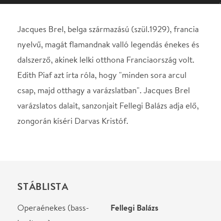
csap, majd otthagy a varázslatban". Jacques Brel
varázslatos dalait, sanzonjait Fellegi Balázs adja elő,
zongorán kíséri Darvas Kristóf.
STÁBLISTA
Operaénekes (bass-
Fellegi Balázs
baritone).
Zongorán kísér
Darvas Kristóf
Helyszín
Spinoza Színház
Budapest, 1074, Dob u.
15.
Térkép