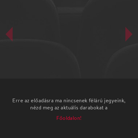
Erre az előadásra ma nincsenek félárú jegyeink,
nézd meg az aktuális darabokat a
Főoldalon!
Jacques Brel, belga származású (szül.1929), francia
nyelvű, magát flamandnak valló legendás énekes és
dalszerző, akinek lelki otthona Franciaország volt.
Edith Piaf azt írta róla, hogy "minden sora arcul