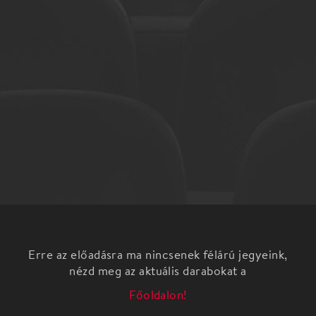
Erre az előadásra ma nincsenek félárú jegyeink,
nézd meg az aktuális darabokat a
Főoldalon!
A Concerto Budapest 2018 óta évről évre
egynapos koncertsorozatot szentel a klasszikus
zene örök kedvencének, Wolfgang Amadeus