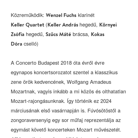
zene örök kedvencének, Wolfgang Amadeus
Mozartnak, vagyis inkább a mi közös és olthatatlan
Mozart-rajongásunknak. Így történik ez 2024
márciusának első vasárnapján is. Fúvósötöstől a
zongoraversenyig egy sor műfaj reprezentálja az
egymást követő koncerteken Mozart művészetét.
„Világos, tiszta, szép emlékként marad meg
bennem ez a nap egész életemen át. Mintegy
távolról, halkan csengnek még fülembe Mozart
muzsikájának varázshangjai.” Így írt kétszáz éve
Franz Schubert egy napjáról, amelyet nagy és
olyannyira csodált pályaelődjének zenéjével töltött,
és jó eséllyel mi mindannyian valahogy így
emlékezhetünk majd erre a mozarti vasár- és
ünnepnapra.