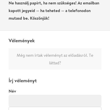
0
/
4000
Ha nem vagy belépve, vagy nem vásároltál még jegyet erre az
előadásra, akkor jóvá kell hagyjuk az írásodat, mielőtt
megjelenne.
Regisztrálj/lépj be
vagy vásárolj jegyet az
előadásra az azonnali kommenteléshez.
ELKÜLDÖM
·
·
ADATVÉDELEM
FELIRATKOZOM
KAPCSOLAT
·
·
·
·
SZÍNHÁZAINK
RÓLUNK
SAJTÓSZOBA
·
BLOG
ÁSZF
Facebookon
Instagramon
Kövess minket
&