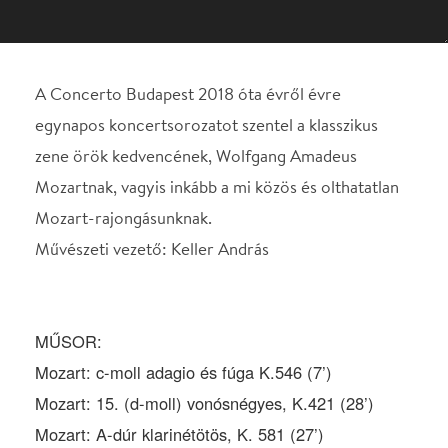
Mozartnak, vagyis inkább a mi közös és olthatatlan
Mozart-rajongásunknak.
Művészeti vezető: Keller András
MŰSOR:
Mozart: c-moll adagio és fúga K.546 (7’)
Mozart: 15. (d-moll) vonósnégyes, K.421 (28’)
Mozart: A-dúr klarinétötös, K. 581 (27’)
Közreműködik:
klarinét
Wenzel Fuchs
(
hegedű,
Keller Quartet
Keller András
Környei
hegedű,
brácsa,
Zsófia
Szűcs Máté
Kokas
cselló)
Dóra
A Concerto Budapest 2018 óta évről évre
egynapos koncertsorozatot szentel a klasszikus