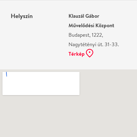
Ne használj papírt, ha nem szükséges! Az emailban
kapott jegyeid — ha teheted — a telefonodon
mutasd be. Köszönjük!
Vélemények