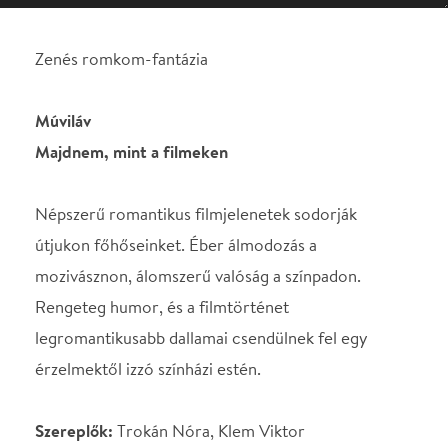
Népszerű romantikus filmjelenetek sodorják
útjukon főhőseinket. Éber álmodozás a
mozivásznon, álomszerű valóság a színpadon.
Rengeteg humor, és a filmtörténet
legromantikusabb dallamai csendülnek fel egy
érzelmektől izzó színházi estén.
Szereplők:
Trokán Nóra, Klem Viktor
Rendező:
Klem Viktor
Az Orlai Produkció előadása
SZEREPOSZTÁS
Színész
Trokán Nóra