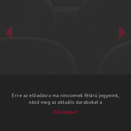
Erre az előadásra ma nincsenek félárú jegyeink,
nézd meg az aktuális darabokat a
Főoldalon!
Zenés romkom-fantázia
Múviláv
Majdnem, mint a filmeken