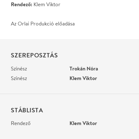
Színész
Klem Viktor
STÁBLISTA
Rendező
Klem Viktor
Helyszín
Klauzál Gábor
Művelődési Központ
Budapest, 1222,
Nagytétényi út. 31-33.
Térkép