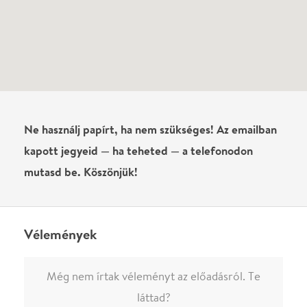
Még nem írtak véleményt az előadásról. Te
láttad?
Írj véleményt
Név
0
/
4000
Ha nem vagy belépve, vagy nem vásároltál még jegyet erre az
előadásra, akkor jóvá kell hagyjuk az írásodat, mielőtt
megjelenne.
Regisztrálj/lépj be
vagy vásárolj jegyet az
előadásra az azonnali kommenteléshez.