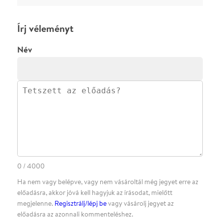
ELKÜLDÖM
·
·
ADATVÉDELEM
FELIRATKOZOM
KAPCSOLAT
·
·
·
·
SZÍNHÁZAINK
RÓLUNK
SAJTÓSZOBA
·
BLOG
ÁSZF
Facebookon
Instagramon
Kövess minket
&