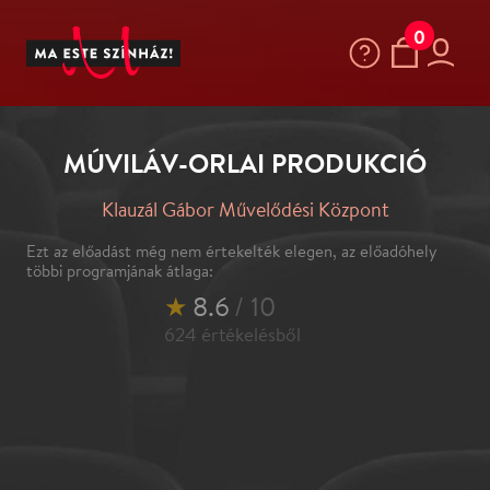
0
MÚVILÁV-ORLAI PRODUKCIÓ
Klauzál Gábor Művelődési Központ
Ezt az előadást még nem értekelték elegen, az előadóhely
többi programjának átlaga:
★
8.6
/ 10
624
értékelésből