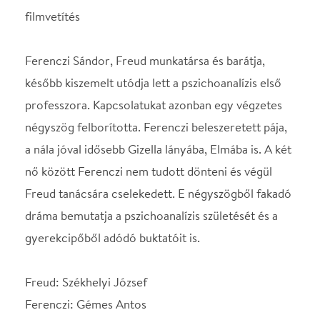
négyszög felborította. Ferenczi beleszeretett pája,
a nála jóval idősebb Gizella lányába, Elmába is. A két
nő között Ferenczi nem tudott dönteni és végül
Freud tanácsára cselekedett. E négyszögből fakadó
dráma bemutatja a pszichoanalízis születését és a
gyerekcipőből adódó buktatóit is.
Freud: Székhelyi József
Ferenczi: Gémes Antos
Gizella: Takács Kati
Írta: Ann Silberberg
Rendező: Czeizel Gábor
Helyszín
Spinoza Színház
Budapest, 1074, Dob u.