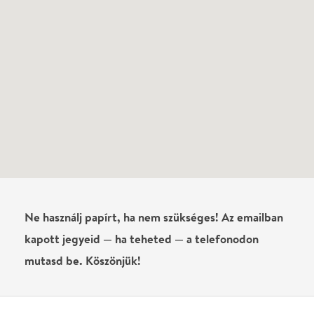
kapott jegyeid — ha teheted — a telefonodon
mutasd be. Köszönjük!
Vélemények
Még nem írtak véleményt az előadásról. Te
láttad?
Írj véleményt
Név