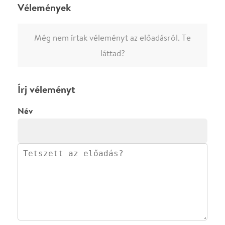
0
/
4000
Ha nem vagy belépve, vagy nem vásároltál még jegyet erre az
előadásra, akkor jóvá kell hagyjuk az írásodat, mielőtt
megjelenne.
Regisztrálj/lépj be
vagy vásárolj jegyet az
előadásra az azonnali kommenteléshez.
ELKÜLDÖM
·
·
ADATVÉDELEM
FELIRATKOZOM
KAPCSOLAT
·
·
·
·
SZÍNHÁZAINK
RÓLUNK
SAJTÓSZOBA
·
BLOG
ÁSZF
Facebookon
Instagramon
Kövess minket
&