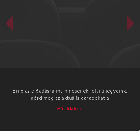
Erre az előadásra ma nincsenek félárú jegyeink,
nézd meg az aktuális darabokat a
Főoldalon!
filmvetítés
Ferenczi Sándor, Freud munkatársa és barátja,
később kiszemelt utódja lett a pszichoanalízis első
professzora. Kapcsolatukat azonban egy végzetes