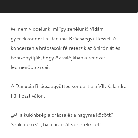
bebizonyítják, hogy ők valójában a zenekar
legmenőbb arcai.
A Danubia Brácsaegyüttes koncertje a VII. Kalandra
Fül Fesztiválon.
„Mi a különbség a brácsa és a hagyma között?
Senki nem sír, ha a brácsát szeletelik fel.”
Kezdhetnénk így is, hiszen a zenekarban a
brácsásokról születik a legtöbb vicc. Pedig a brácsa
nem csak egy elrontott hegedű. Ez az a hangszer,
ami megadja a zenekar sötét, bársonyos mélységét
és a hangzás gerincét. A koncerten a Danubia
brácsásai félreteszik az öniróniát, és bebizonyítják,
hogy ők valójában a zenekar legmenőbb arcai.
Megmutatják, hogy a brácsa képes virtuóz módon