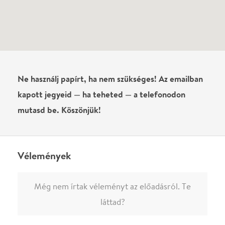
Név
0
/
4000
Ha nem vagy belépve, vagy nem vásároltál még jegyet erre az
előadásra, akkor jóvá kell hagyjuk az írásodat, mielőtt
megjelenne.
Regisztrálj/lépj be
vagy vásárolj jegyet az
előadásra az azonnali kommenteléshez.
ELKÜLDÖM
·
·
ADATVÉDELEM
FELIRATKOZOM
KAPCSOLAT