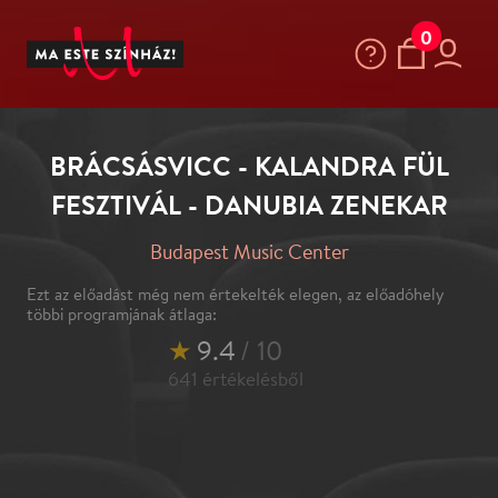
0
BRÁCSÁSVICC - KALANDRA FÜL
FESZTIVÁL - DANUBIA ZENEKAR
Budapest Music Center
Ezt az előadást még nem értekelték elegen, az előadóhely
többi programjának átlaga:
★
9.4
/ 10
641
értékelésből