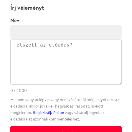
·
·
·
·
SZÍNHÁZAINK
RÓLUNK
SAJTÓSZOBA
·
BLOG
ÁSZF
Facebookon
Instagramon
Kövess minket
&