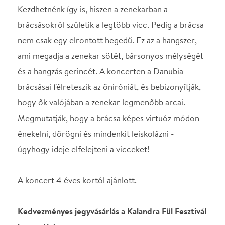
énekelni, dörögni és mindenkit leiskolázni -
úgyhogy ideje elfelejteni a vicceket!
A koncert 4 éves kortól ajánlott.
Kedvezményes jegyvásárlás a Kalandra Fül Fesztivál
koncertjein:
2 koncert: 10% kedvezmény
3 koncert: 15% kedvezmény
4 koncert: 20% kedvezmény
5 koncert: 25% kedvezmény
STÁBLISTA
Magyar Örökség-díjjal
Danubia Zenekar
kitüntetett,