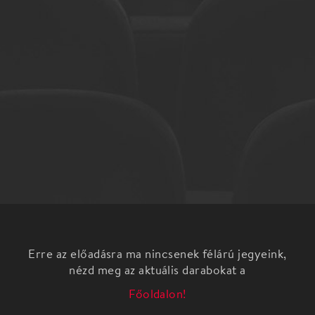
Erre az előadásra ma nincsenek félárú jegyeink,
nézd meg az aktuális darabokat a
Főoldalon!
Mi nem viccelünk, mi így zenélünk! Vidám
gyerekkoncert a Danubia Brácsaegyüttessel. A
koncerten a brácsások félreteszik az öniróniát és