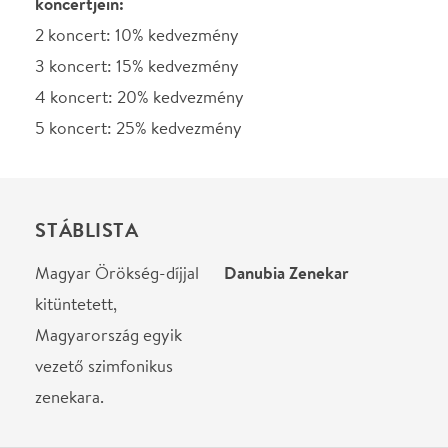
Magyarország egyik
vezető szimfonikus
zenekara.
Helyszín
Budapest Music Center
Budapest, 1093, Mátyás
utca 8.
Térkép