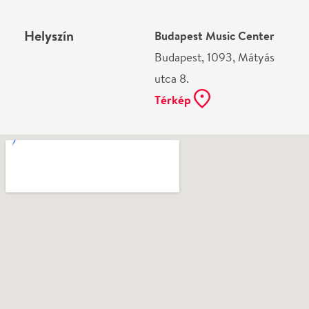
Ne használj papírt, ha nem szükséges! Az emailban
kapott jegyeid — ha teheted — a telefonodon
mutasd be. Köszönjük!
Vélemények
Még nem írtak véleményt az előadásról. Te
láttad?
Írj véleményt