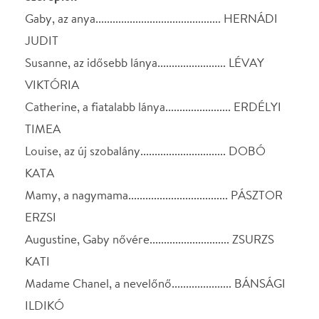
Augustine, Gaby nővére............................ ZSURZS
KATI
Madame Chanel, a nevelőnő..................... BÁNSÁGI
ILDIKÓ
Pierette....................................................... HORVÁTH
LILI
Alkotók
Dramaturg: BÖHM GYÖRGY
Díszlet: MENCZEL RÓBERT
Jelmez: KOVÁCS YVETTE ALIDA
Ügyelő: PETYI JÁNOS
Súgó: DOBOS ERIKA/SAJBEN ANITA
Rendező munkatársa: PETYI JÁNOS
Rendező:
KORCSMÁROS GYÖRGY
Bemutató: 2013. december 14.