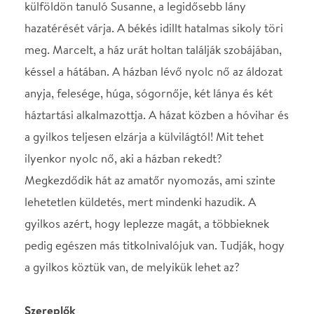
Megkezdődik hát az amatőr nyomozás, ami szinte
lehetetlen küldetés, mert mindenki hazudik. A
gyilkos azért, hogy leplezze magát, a többieknek
pedig egészen más titkolnivalójuk van. Tudják, hogy
a gyilkos köztük van, de melyikük lehet az?
Szereplők
Gaby, az anya............................................ HERNÁDI
JUDIT
Susanne, az idősebb lánya........................ LÉVAY
VIKTÓRIA
Catherine, a fiatalabb lánya....................... ERDÉLYI
TIMEA
Louise, az új szobalány.............................. DOBÓ
KATA
Mamy, a nagymama................................... PÁSZTOR
ERZSI