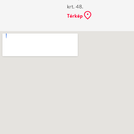
Vélemények
Még nem írtak véleményt az előadásról. Te
láttad?
Írj véleményt
Név
0
/
4000
Ha nem vagy belépve, vagy nem vásároltál még jegyet erre az
előadásra, akkor jóvá kell hagyjuk az írásodat, mielőtt