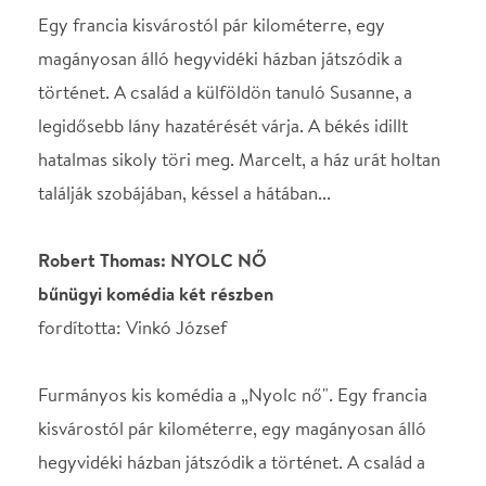
találják szobájában, késsel a hátában...
Robert Thomas: NYOLC NŐ
bűnügyi komédia két részben
fordította: Vinkó József
Furmányos kis komédia a „Nyolc nő". Egy francia
kisvárostól pár kilométerre, egy magányosan álló
hegyvidéki házban játszódik a történet. A család a
külföldön tanuló Susanne, a legidősebb lány
hazatérését várja. A békés idillt hatalmas sikoly töri
meg. Marcelt, a ház urát holtan találják szobájában,
késsel a hátában. A házban lévő nyolc nő az áldozat
anyja, felesége, húga, sógornője, két lánya és két
háztartási alkalmazottja. A házat közben a hóvihar és
a gyilkos teljesen elzárja a külvilágtól! Mit tehet
ilyenkor nyolc nő, aki a házban rekedt?