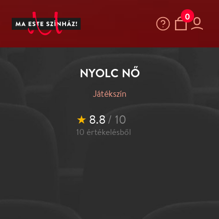
0
NYOLC NŐ
Játékszín
★
8.8
/ 10
10
értékelésből