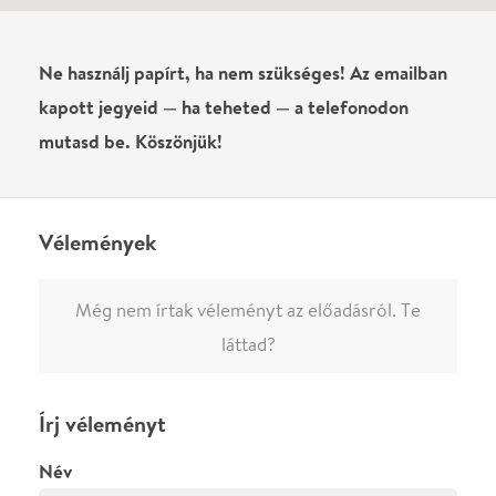
megjelenne.
Regisztrálj/lépj be
vagy vásárolj jegyet az
előadásra az azonnali kommenteléshez.
ELKÜLDÖM
·
·
ADATVÉDELEM
FELIRATKOZOM
KAPCSOLAT
·
·
·
·
SZÍNHÁZAINK
RÓLUNK
SAJTÓSZOBA
·
BLOG
ÁSZF
Facebookon
Instagramon
Kövess minket
&