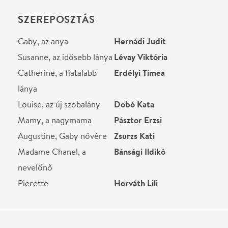
Rendező
Korcsmáros György
Fordító
Vinkó József
Dramaturg
Böhm György
Díszlet
Menczel Róbert
Jelmez
Kovács Yvette Alida
Rendező munkatársa,
Petyi János
ügyelő
Súgó
Dobos Erika
Súgó
Sajben Anita
Helyszín
Játékszín
Budapest, 1066, Teréz
krt. 48.
Térkép