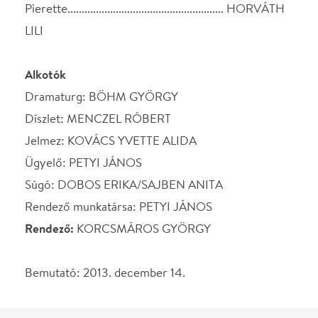
SZEREPOSZTÁS
Gaby, az anya
Hernádi Judit
Susanne, az idősebb lánya
Lévay Viktória
Catherine, a fiatalabb
Erdélyi Timea
lánya
Louise, az új szobalány
Dobó Kata
Mamy, a nagymama
Pásztor Erzsi
Augustine, Gaby nővére
Zsurzs Kati
Madame Chanel, a
Bánsági Ildikó
nevelőnő
Pierette
Horváth Lili
STÁBLISTA