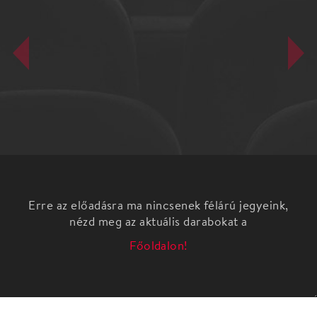
Erre az előadásra ma nincsenek félárú jegyeink,
nézd meg az aktuális darabokat a
Főoldalon!
Egy francia kisvárostól pár kilométerre, egy
magányosan álló hegyvidéki házban játszódik a
történet. A család a külföldön tanuló Susanne, a
legidősebb lány hazatérését várja. A békés idillt
hatalmas sikoly töri meg. Marcelt, a ház urát holtan