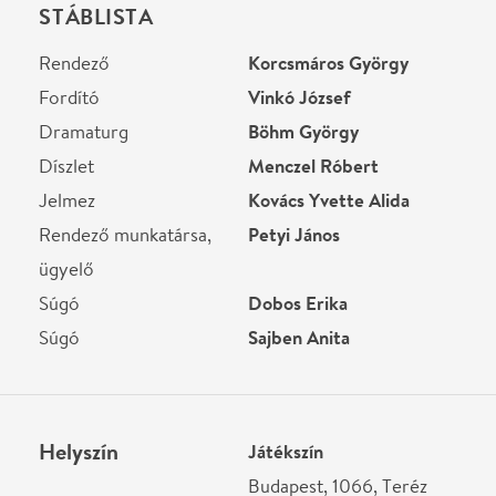
Ne használj papírt, ha nem szükséges! Az emailban
kapott jegyeid — ha teheted — a telefonodon
mutasd be. Köszönjük!