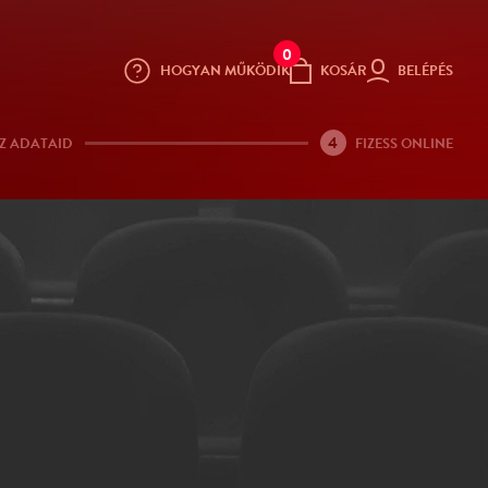
0
HOGYAN MŰKÖDIK
KOSÁR
BELÉPÉS
4
Z ADATAID
FIZESS ONLINE