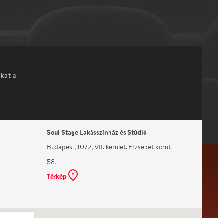
okat a
Soul Stage Lakásszínház és Stúdió
Budapest, 1072, VII. kerület, Erzsébet körút
58.
Térkép