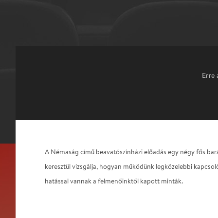
Erre 
A Némaság című beavatószínházi előadás egy négy fős bar
keresztül vizsgálja, hogyan működünk legközelebbi kapcsol
hatással vannak a felmenőinktől kapott minták.