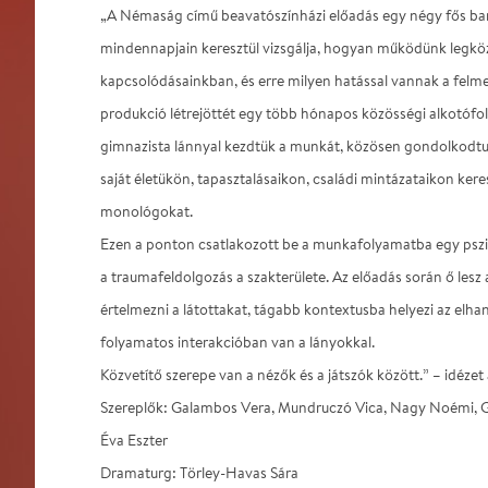
„A Némaság című beavatószínházi előadás egy négy fős bar
mindennapjain keresztül vizsgálja, hogyan működünk legkö
kapcsolódásainkban, és erre milyen hatással vannak a felm
produkció létrejöttét egy több hónapos közösségi alkotóf
gimnazista lánnyal kezdtük a munkát, közösen gondolkodtu
saját életükön, tapasztalásaikon, családi mintázataikon kere
monológokat.
Ezen a ponton csatlakozott be a munkafolyamatba egy pszic
a traumafeldolgozás a szakterülete. Az előadás során ő lesz 
értelmezni a látottakat, tágabb kontextusba helyezi az elh
folyamatos interakcióban van a lányokkal.
Közvetítő szerepe van a nézők és a játszók között.” – idézet
Szereplők: Galambos Vera, Mundruczó Vica, Nagy Noémi, Ge
Éva Eszter
Dramaturg: Törley-Havas Sára