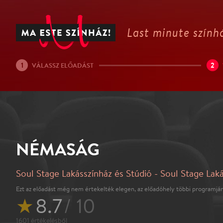
Last minute színhá
1
2
VÁLASSZ ELŐADÁST
NÉMASÁG
Soul Stage Lakásszínház és Stúdió - Soul Stage Laká
Ezt az előadást még nem értekelték elegen, az előadóhely többi programján
★
8.7
/ 10
1601
értékelésből