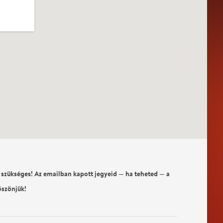
 szükséges! Az emailban kapott jegyeid — ha teheted — a
öszönjük!