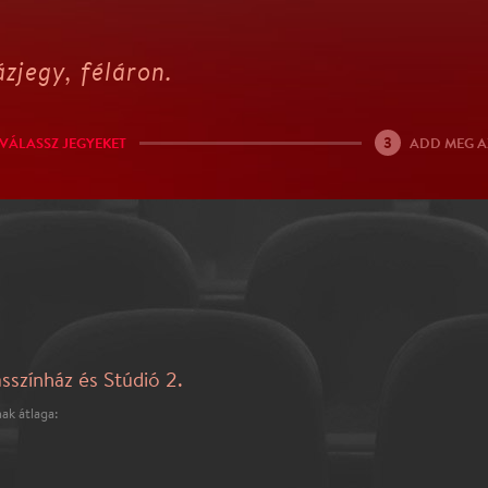
zjegy, féláron.
3
VÁLASSZ JEGYEKET
ADD MEG A
sszínház és Stúdió 2.
ak átlaga: