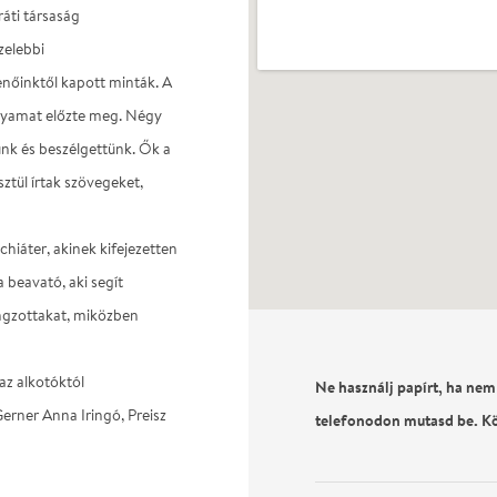
áti társaság
zelebbi
enőinktől kapott minták. A
olyamat előzte meg. Négy
nk és beszélgettünk. Ők a
sztül írtak szövegeket,
hiáter, akinek kifejezetten
a beavató, aki segít
angzottakat, miközben
 az alkotóktól
Ne használj papírt, ha nem
rner Anna Iringó, Preisz
telefonodon mutasd be. K