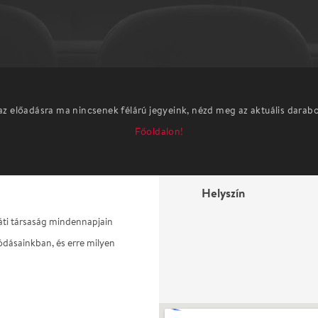
az előadásra ma nincsenek félárú jegyeink, nézd meg az aktuális darab
Főoldalon!
Helyszín
áti társaság mindennapjain
ódásainkban, és erre milyen