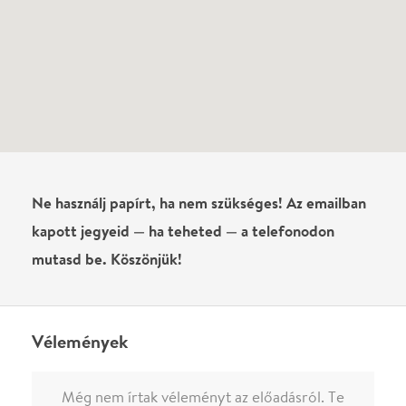
Még nem írtak véleményt az előadásról. Te
láttad?
Írj véleményt
Név
0
/
4000
Ha nem vagy belépve, vagy nem vásároltál még jegyet erre az
előadásra, akkor jóvá kell hagyjuk az írásodat, mielőtt
megjelenne.
Regisztrálj/lépj be
vagy vásárolj jegyet az
előadásra az azonnali kommenteléshez.