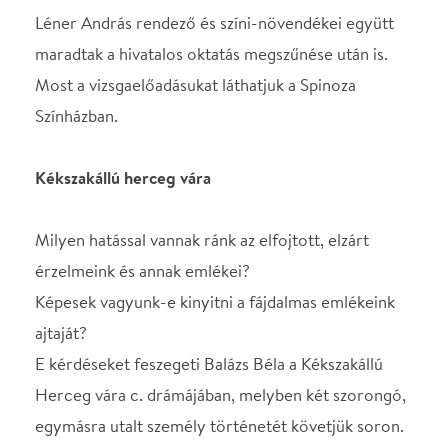
Kékszakállú herceg vára
Milyen hatással vannak ránk az elfojtott, elzárt
érzelmeink és annak emlékei?
Képesek vagyunk-e kinyitni a fájdalmas emlékeink
ajtaját?
E kérdéseket feszegeti Balázs Béla a Kékszakállú
Herceg vára c. drámájában, melyben két szorongó,
egymásra utalt személy történetét követjük soron.
Szereplők
Kékszakállú..................... Kovács Dominik Róbert és
Mladonicki Dávid
Judit................................. Szántó Bianka és Hanyi
Szonja Sára
Alkotók