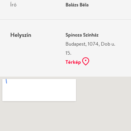
Ne használj papírt, ha nem szükséges! Az emailban
kapott jegyeid — ha teheted — a telefonodon
mutasd be. Köszönjük!
Vélemények