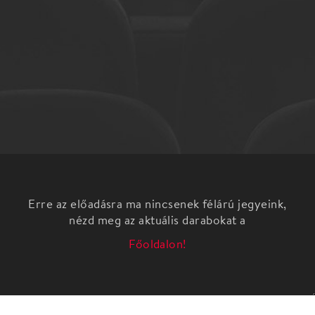
Erre az előadásra ma nincsenek félárú jegyeink,
nézd meg az aktuális darabokat a
Főoldalon!
Léner András rendező és színi-növendékei együtt
maradtak a hivatalos oktatás megszűnése után is.
Most a vizsgaelőadásukat láthatjuk a Spinoza
Színházban.