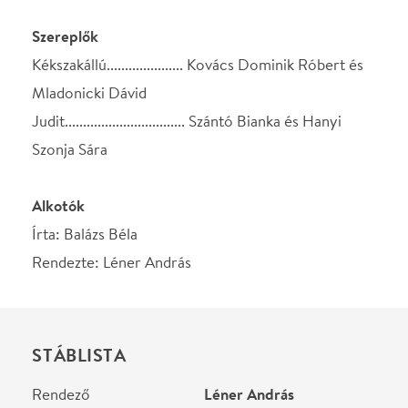
Írta: Balázs Béla
Rendezte: Léner András
STÁBLISTA
Rendező
Léner András
Író
Balázs Béla
Helyszín
Spinoza Színház
Budapest, 1074, Dob u.
15.
Térkép