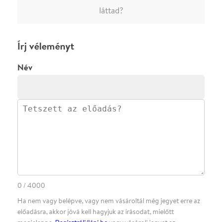
ELKÜLDÖM
·
·
ADATVÉDELEM
FELIRATKOZOM
KAPCSOLAT
·
·
·
·
SZÍNHÁZAINK
RÓLUNK
SAJTÓSZOBA
·
BLOG
ÁSZF
Facebookon
Instagramon
Kövess minket
&