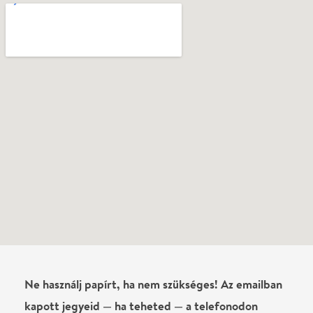
Ne használj papírt, ha nem szükséges! Az emailban
kapott jegyeid — ha teheted — a telefonodon
mutasd be. Köszönjük!
Vélemények
Katalin
2026-02-09
Életemben először voltam impró előadáson, és
leesett az állam, hogy ez ennyire jó! Rengeteget
nevettem, de drámai pillanatokban sem volt hiány,
és hogy ezt a színészek akkor és ott hozzák létre, az
fantasztikus. És külön öröm volt az előadáshoz
szintén improvizált élő zene. Köszönöm az élményt!
Máté
2026-02-08
2 óra teljes kikapcsolódás. Szórakoztatóan, dolgoz