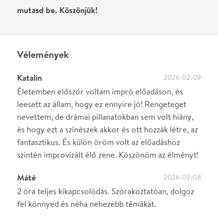
fel könnyed és néha nehezebb témákat.
Vilma Ács
2025-03-17
Igazán szórakoztató volt. Jókat nevettünk,
ugyanakkor megjelent a mélyebb mondanivaló is.
Picit talán hosszúnak éreztem. Az élő zene nagyon
sokat adott hozzá.
Írj véleményt
Név