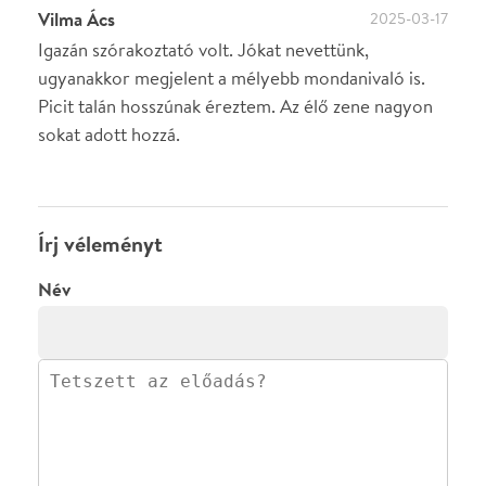
0
/
4000
Ha nem vagy belépve, vagy nem vásároltál még jegyet erre az
előadásra, akkor jóvá kell hagyjuk az írásodat, mielőtt
megjelenne.
Regisztrálj/lépj be
vagy vásárolj jegyet az
előadásra az azonnali kommenteléshez.
ELKÜLDÖM
·
·
ADATVÉDELEM
FELIRATKOZOM
KAPCSOLAT
·
·
·
·
SZÍNHÁZAINK
RÓLUNK
SAJTÓSZOBA
·
BLOG
ÁSZF
Facebookon
Instagramon
Kövess minket
&