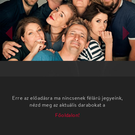
Erre az előadásra ma nincsenek félárú jegyeink,
nézd meg az aktuális darabokat a
Főoldalon!
Nemzetközi szinten ez az egyik legnépszerűbb
kiesős-versengős formátum, amely
Magyarországon csak a Grund Színház
repertoárjában szerepel – több mint 10 éve.