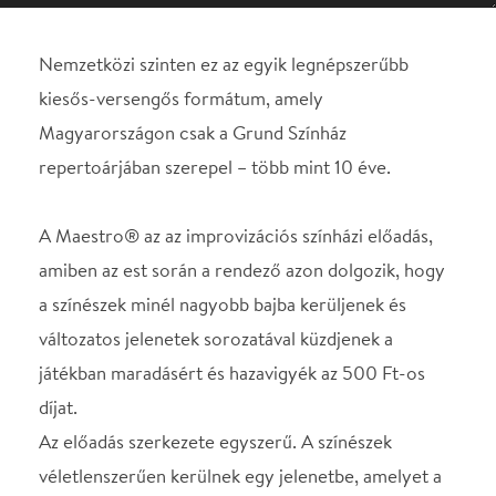
A Maestro® az az improvizációs színházi előadás,
amiben az est során a rendező azon dolgozik, hogy
a színészek minél nagyobb bajba kerüljenek és
változatos jelenetek sorozatával küzdjenek a
játékban maradásért és hazavigyék az 500 Ft-os
díjat.
Az előadás szerkezete egyszerű. A színészek
véletlenszerűen kerülnek egy jelenetbe, amelyet a
rendező és a nézők kívánságának megfelelően,
legjobb tudásuk szerint megvalósítanak, majd a
nézők pontoznak. Ilymódon vannak, akik
menetközben pontjuk alapján kiesnek, mígnem
végül valaki, - aki az est során a legtöbb pontot
gyűjtötte - megnyeri a játékot.
Ő lesz a Maestro.