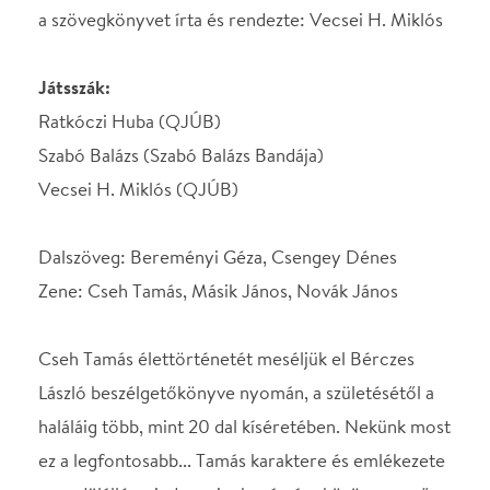
Zene: Cseh Tamás, Másik János, Novák János
Cseh Tamás élettörténetét meséljük el Bérczes
László beszélgetőkönyve nyomán, a születésétől a
haláláig több, mint 20 dal kíséretében. Nekünk most
ez a legfontosabb... Tamás karaktere és emlékezete
egyedülálló, mindannyiunk számára közös nevező.
Nem is kíséreljük meg az ő előadásmódját
interpretálni, arra fókuszálunk, ahogy ő is kéri a
Beszélgetőkönyvben, hogy "megszólaljunk", és
elmeséljük az ő történetüket...
„GÉZA: És mit szólnál, ha írnék neked?
TAMÁS: Ma is látom Géza arcát, ahogy felém
hajolt.
GÉZA: Nem próbáljuk ki?
TAMÁS: Kipróbálhatjuk.