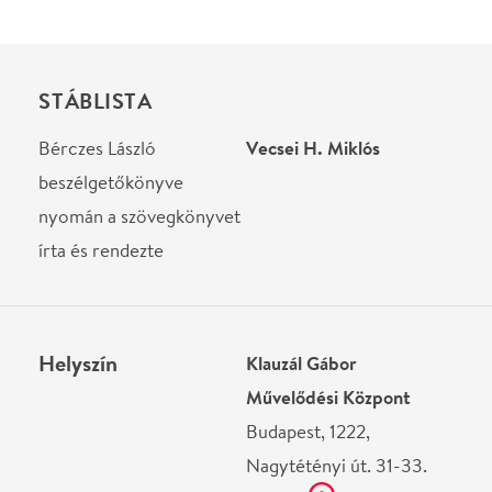
Nagytétényi út. 31-33.
Térkép
Ne használj papírt, ha nem szükséges! Az emailban