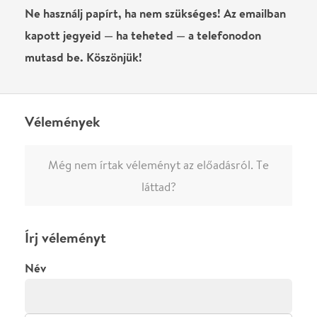
0
/
4000
Ha nem vagy belépve, vagy nem vásároltál még jegyet erre az
előadásra, akkor jóvá kell hagyjuk az írásodat, mielőtt
megjelenne.
Regisztrálj/lépj be
vagy vásárolj jegyet az
előadásra az azonnali kommenteléshez.
ELKÜLDÖM
·
·
ADATVÉDELEM
FELIRATKOZOM
KAPCSOLAT
·
·
·
·
SZÍNHÁZAINK
RÓLUNK
SAJTÓSZOBA
·
BLOG
ÁSZF
Facebookon
Instagramon
Kövess minket
&