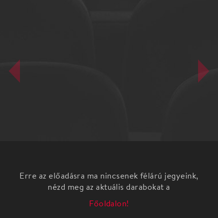
Erre az előadásra ma nincsenek félárú jegyeink,
nézd meg az aktuális darabokat a
Főoldalon!
...Tamás karaktere és emlékezete egyedülálló,
mindannyiunk számára közös nevező. Nem is
kíséreljük meg az ő előadásmódját interpretálni,