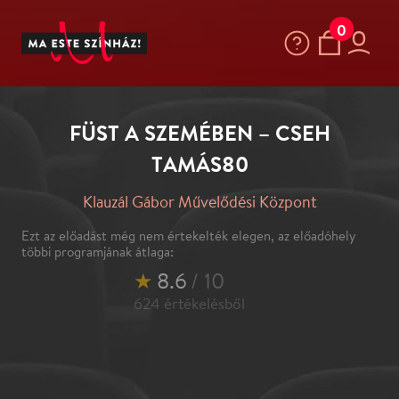
0
FÜST A SZEMÉBEN – CSEH
TAMÁS80
Klauzál Gábor Művelődési Központ
Ezt az előadást még nem értekelték elegen, az előadóhely
többi programjának átlaga:
★
8.6
/ 10
624
értékelésből