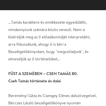
arra fókuszálunk, ahogy ő is kéri a
Beszélgetőkönyvben, hogy "megszólaljunk", és
elmeséljük az ő történetüket...
FÜST A SZEMÉBEN – CSEH TAMÁS 80.
Cseh Tamás története és dalai
Bereményi Géza és Csengey Dénes dalszövegeivel,
Bérczes László beszélgetőkönyve nyomán
a szövegkönyvet írta és rendezte: Vecsei H. Miklós
Játsszák:
Ratkóczi Huba (QJÚB)
Szabó Balázs (Szabó Balázs Bandája)
Vecsei H. Miklós (QJÚB)
Dalszöveg: Bereményi Géza, Csengey Dénes