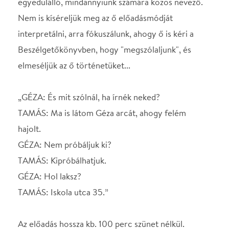
GÉZA: Hol laksz?
TAMÁS: Iskola utca 35.”
Az előadás hossza kb. 100 perc szünet nélkül.
STÁBLISTA
Bérczes László
Vecsei H. Miklós
beszélgetőkönyve
nyomán a szövegkönyvet
írta és rendezte
Helyszín
Klauzál Gábor
Művelődési Központ
Budapest, 1222,