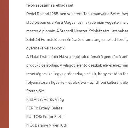
felolvasószínházi előadásait.
Rédei Roland 1985-ben született. Tanulmányait a Békés Meg
stúdiójában és a Pesti Magyar Színiakadémián végezte, maj
mester diplomát. A Szegedi Nemzeti Színház társulatának t
Színházi Formációban színész és dramaturg, emellett fordít, f
gyermekeivel sakkozik.
A Fiatal Drámaírók Háza a legújabb drámaíró generáció be
produkciós irodája. A világot jelentő deszkák eléréséhez m
tehetségnek kell egy ugródeszka, a céljuk, hogy ezt több for
folyamatosan figyelve – és alakítva – az itthoni kulturális éle
Szereplők:
KISLÁNY: Vörös Virág
FÉRFI: Erdélyi Balázs
PULTOS: Fodor Eszter
NŐ: Baranyi Vivien Kitti