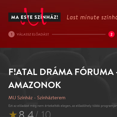
Last minute színhá
1
2
VÁLASSZ ELŐADÁST
F!ATAL DRÁMA FÓRUMA 
AMAZONOK
MU Színház - Színházterem
Ezt az előadást még nem értekelték elegen, az előadóhely többi programján
★
8.4
/ 10