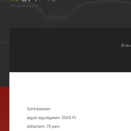
780
értékelésből
Erre 
Színházterem
jegyár egységesen: 3500 Ft
időtartam: 70 perc