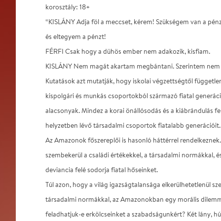
korosztály: 18+
“KISLÁNY Adja föl a meccset, kérem! Szükségem van a pénz
és eltegyem a pénzt!
FÉRFI Csak hogy a dühös ember nem adakozik, kisfiam.
KISLÁNY Nem magát akartam megbántani. Szerintem nem 
Kutatások azt mutatják, hogy iskolai végzettségtől független
kispolgári és munkás csoportokból származó fiatal generáció
alacsonyak. Mindez a korai önállósodás és a kiábrándulás fe
helyzetben lévő társadalmi csoportok fiatalabb generációit.
Az Amazonok főszereplői is hasonló háttérrel rendelkeznek.
szembekerül a családi értékekkel, a társadalmi normákkal, é
deviancia felé sodorja fiatal hőseinket.
Túl azon, hogy a világ igazságtalansága elkerülhetetlenül s
társadalmi normákkal, az Amazonokban egy morális dilemma
feladhatjuk-e erkölcseinket a szabadságunkért? Két lány, hú