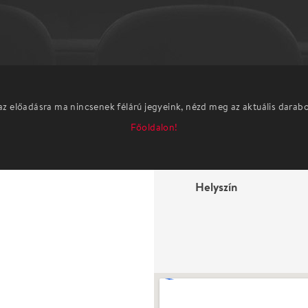
az előadásra ma nincsenek félárú jegyeink, nézd meg az aktuális darab
Főoldalon!
Helyszín