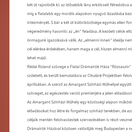
két út rajzolódik ki: az idősebbik lány erkölcseit félredobva
míg a fiatalabb egy morális alapokon nyugvó lázadásba kezd
intézményét. S bár a két út különbözősége egymás ellen fordí
végeredmény hasonló: az „én” feladása. A kezdeti célok elt
önmagunk igazolásává válik. Az „elmenni innen” ideálja n
cél elérése érdekében, hanem maga a cél, hiszen elmenni
lehet majd.
Rédei Roland szövege a Fiatal Drámaírók Háza “Rózsaszín” 
született, és került bemutatásra az Okuláré Projektben fel
áprilisában. A szerző az Amargant Színházi Műhellyel együtt
szöveget, az egészestés verzió premierjére a jelen előadáson
Az Amargant Színházi Műhely egy közösségi alapon működ
előadásokat hoz létre és forgalmaz színházi terekben, de azo
céljaik mentén felolvasóestek szervezésében is részt vesznek
Drámaírók Házával közösen valósítják meg Budapesten a n