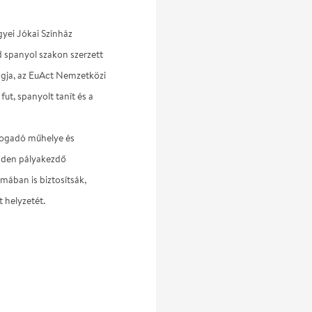
yei Jókai Színház
d spanyol szakon szerzett
agja, az EuAct Nemzetközi
ut, spanyolt tanít és a
fogadó műhelye és
inden pályakezdő
mában is biztosítsák,
t helyzetét.