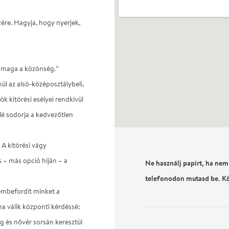
ére. Hagyja, hogy nyerjek,
maga a közönség.”
ül az alsó-középosztálybeli,
k kitörési esélyei rendkívül
lé sodorja a kedvezőtlen
 A kitörési vágy
s – más opció híján – a
Ne használj papírt, ha nem
telefonodon mutasd be. K
zembefordít minket a
 válik központi kérdéssé:
g és nővér sorsán keresztül