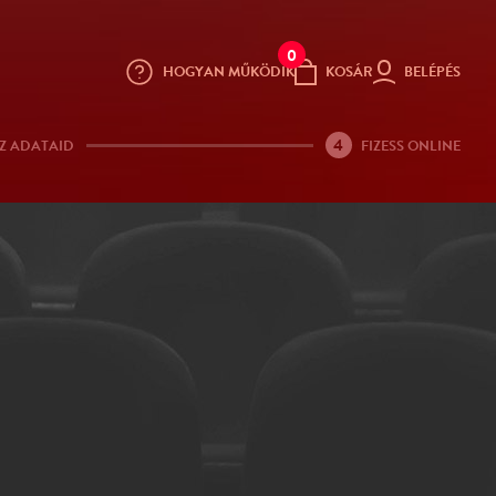
0
HOGYAN MŰKÖDIK
KOSÁR
BELÉPÉS
4
Z ADATAID
FIZESS ONLINE