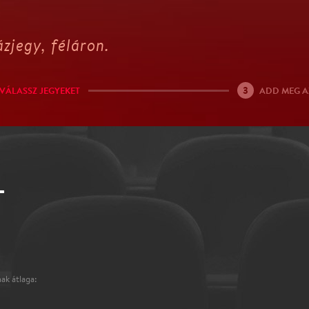
zjegy, féláron.
3
VÁLASSZ JEGYEKET
ADD MEG A
-
ak átlaga: