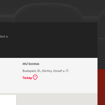
okat a
MU Színház
Budapest, XI., Körösy József u. 17.
Térkép