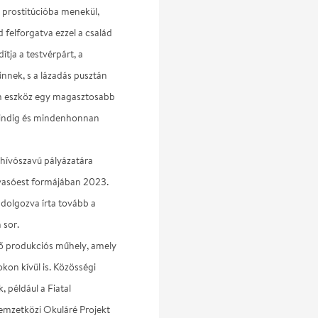
 a prostitúcióba menekül,
 felforgatva ezzel a család
tja a testvérpárt, a
űnnek, s a lázadás pusztán
em eszköz egy magasztosabb
 mindig és mindenhonnan
hívószavú pályázatára
olvasóest formájában 2023.
 dolgozva írta tovább a
 sor.
ő produkciós műhely, amely
kon kívül is. Közösségi
, például a Fiatal
emzetközi Okuláré Projekt