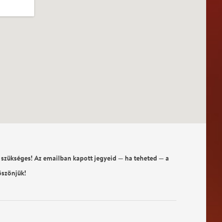
 szükséges! Az emailban kapott jegyeid — ha teheted — a
öszönjük!