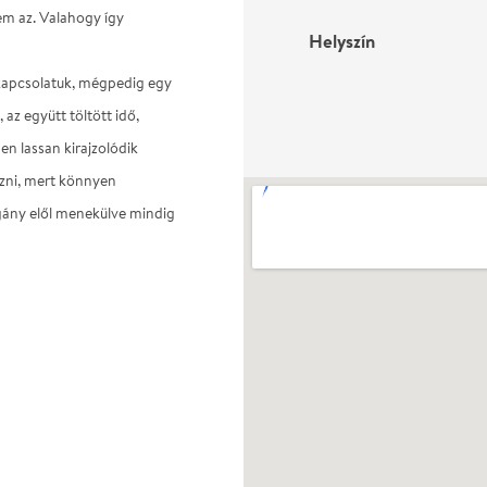
em az. Valahogy így
Helyszín
 kapcsolatuk, mégpedig egy
az együtt töltött idő,
en lassan kirajzolódik
ézni, mert könnyen
gány elől menekülve mindig