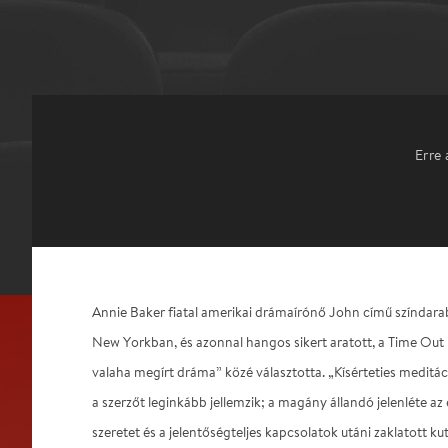
Erre 
Annie Baker fiatal amerikai drámaírónő John című színdar
New Yorkban, és azonnal hangos sikert aratott, a Time Out
valaha megírt dráma” közé választotta. „Kísérteties meditác
a szerzőt leginkább jellemzik; a magány állandó jelenléte az
szeretet és a jelentőségteljes kapcsolatok utáni zaklatott ku