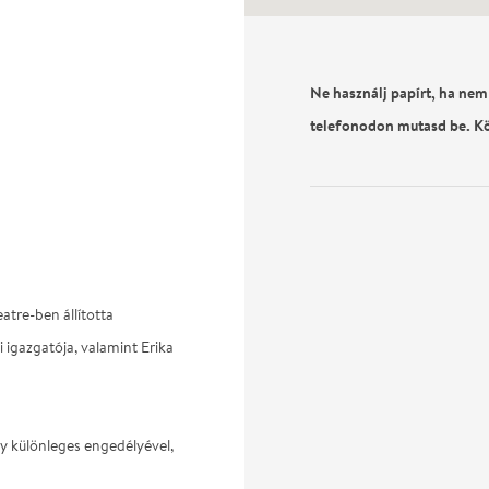
Ne használj papírt, ha nem
telefonodon mutasd be. K
atre-ben állította
 igazgatója, valamint Erika
 különleges engedélyével,