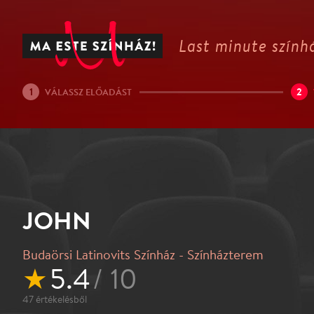
Last minute színhá
1
2
VÁLASSZ ELŐADÁST
JOHN
Budaörsi Latinovits Színház - Színházterem
★
5.4
/ 10
47
értékelésből