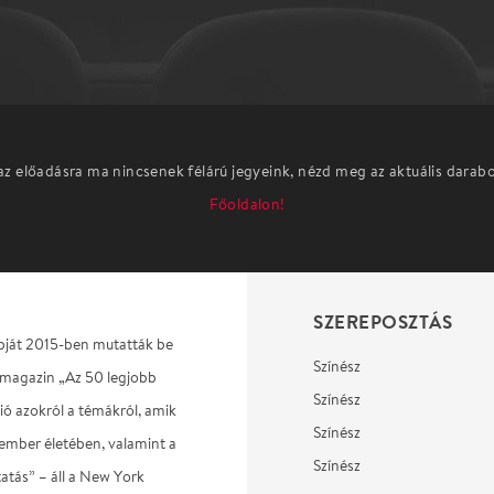
az előadásra ma nincsenek félárú jegyeink, nézd meg az aktuális darab
Főoldalon!
SZEREPOSZTÁS
abját 2015-ben mutatták be
Színész
 magazin „Az 50 legjobb
Színész
ió azokról a témákról, amik
Színész
 ember életében, valamint a
Színész
tatás” – áll a New York