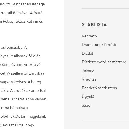
novits Színházban láthatja
özreműködésével. A Máté
i Petra, Takács Katalin és
STÁBLISTA
Rendező
Dramaturg / fordító
rosi panzióba. A
Díszlet
Egyesült Államok földjén
Díszlettervező-asszisztens
epén – és amelynek lakói
Jelmez
etét. A szellemturizmusbaa
Világítás
) nagyon kedves. A beteg
Rendező asszisztens
n lakik. A szobák az amerikai
Ügyelő
 néha lakhatatlanná válnak.
Súgó
Mintha bámulná a
solódnak. Aztán megjelenik
aki azt állítja, hogy