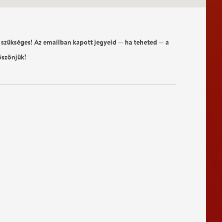
 szükséges! Az emailban kapott jegyeid — ha teheted — a
öszönjük!