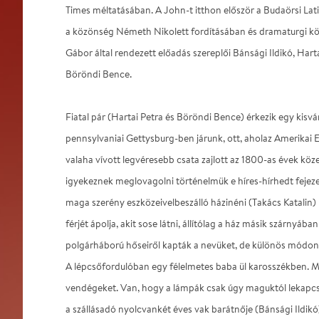
Times méltatásában. A John-t itthon először a Budaörsi Lati
a közönség Németh Nikolett fordításában és dramaturgi k
Gábor által rendezett előadás szereplői Bánsági Ildikó, Harta
Böröndi Bence.
Fiatal pár (Hartai Petra és Böröndi Bence) érkezik egy kisvá
pennsylvaniai Gettysburg-ben járunk, ott, aholaz Amerikai 
valaha vívott legvéresebb csata zajlott az 1800-as évek köz
igyekeznek meglovagolni történelmük e híres-hírhedt fejez
maga szerény eszközeivelbeszálló házinéni (Takács Katalin
férjét ápolja, akit sose látni, állítólag a ház másik szárnyába
polgárháború hőseiről kapták a nevüket, de különös módon
A lépcsőfordulóban egy félelmetes baba ül karosszékben. 
vendégeket. Van, hogy a lámpák csak úgy maguktól lekapc
a szállásadó nyolcvankét éves vak barátnője (Bánsági Ildikó), 