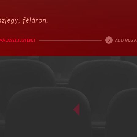
zjegy, féláron.
3
VÁLASSZ JEGYEKET
ADD MEG A