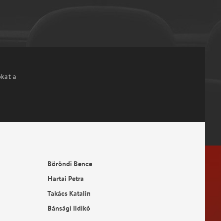
okat a
Böröndi Bence
Hartai Petra
Takács Katalin
Bánsági Ildikó