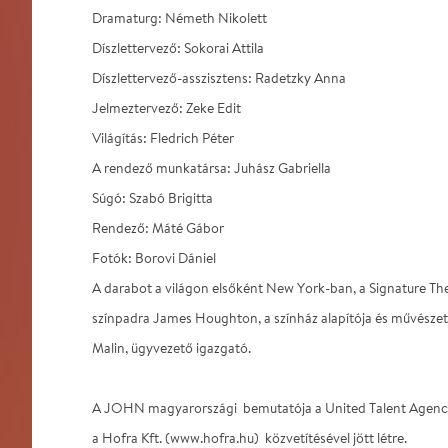
Dramaturg: Németh Nikolett
Díszlettervező: Sokorai Attila
Díszlettervező-asszisztens: Radetzky Anna
Jelmeztervező: Zeke Edit
Világítás: Fledrich Péter
A rendező munkatársa: Juhász Gabriella
Súgó: Szabó Brigitta
Rendező: Máté Gábor
Fotók: Borovi Dániel
A darabot a világon elsőként New York-ban, a Signature The
színpadra James Houghton, a színház alapítója és művészeti
Malin, ügyvezető igazgató.
A JOHN magyarországi bemutatója a United Talent Agency
a Hofra Kft. (www.hofra.hu) közvetítésével jött létre.