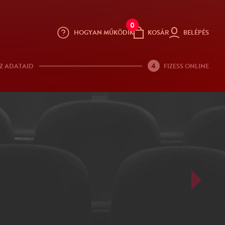
0
HOGYAN MŰKÖDIK
KOSÁR
BELÉPÉS
4
Z ADATAID
FIZESS ONLINE