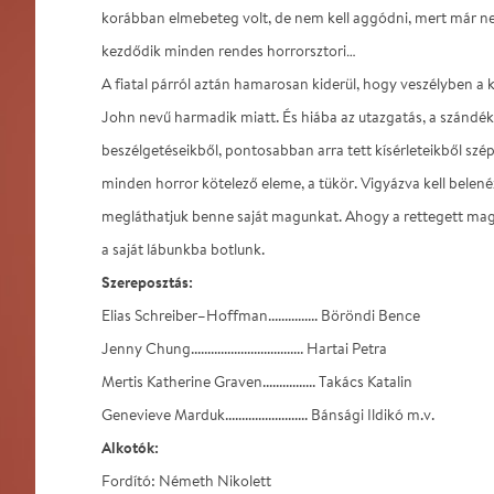
korábban elmebeteg volt, de nem kell aggódni, mert már n
kezdődik minden rendes horrorsztori…
A fiatal párról aztán hamarosan kiderül, hogy veszélyben a
John nevű harmadik miatt. És hiába az utazgatás, a szándék, 
beszélgetéseikből, pontosabban arra tett kísérleteikből szép
minden horror kötelező eleme, a tükör. Vigyázva kell belen
megláthatjuk benne saját magunkat. Ahogy a rettegett ma
a saját lábunkba botlunk.
Szereposztás:
Elias Schreiber–Hoffman............... Böröndi Bence
Jenny Chung.................................. Hartai Petra
Mertis Katherine Graven................ Takács Katalin
Genevieve Marduk......................... Bánsági Ildikó m.v.
Alkotók:
Fordító: Németh Nikolett