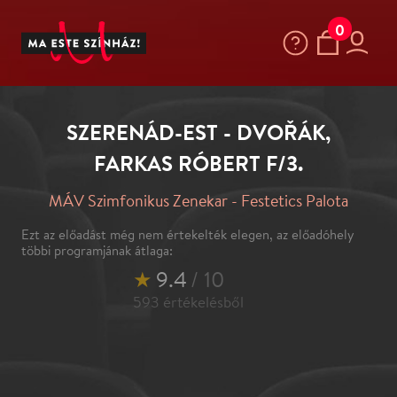
0
SZERENÁD-EST - DVOŘÁK,
FARKAS RÓBERT F/3.
MÁV Szimfonikus Zenekar - Festetics Palota
Ezt az előadást még nem értekelték elegen, az előadóhely
többi programjának átlaga:
★
9.4
/ 10
593
értékelésből