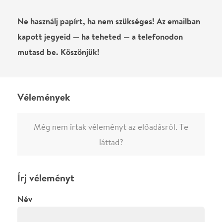
0
/
4000
Ha nem vagy belépve, vagy nem vásároltál még jegyet erre az
előadásra, akkor jóvá kell hagyjuk az írásodat, mielőtt
megjelenne.
Regisztrálj/lépj be
vagy vásárolj jegyet az
előadásra az azonnali kommenteléshez.
ELKÜLDÖM
·
·
ADATVÉDELEM
FELIRATKOZOM
KAPCSOLAT
·
·
·
·
SZÍNHÁZAINK
RÓLUNK
SAJTÓSZOBA
·
BLOG
ÁSZF
Facebookon
Instagramon
Kövess minket
&