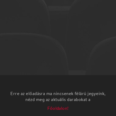
Erre az előadásra ma nincsenek félárú jegyeink,
nézd meg az aktuális darabokat a
Főoldalon!
Antonin Dvořák (1841-1904) több másik
zeneszerzőhöz (pl. Brahms) hasonlóan könnyedebb
fajsúlyú művekkel, szerenádokkal nyitotta meg