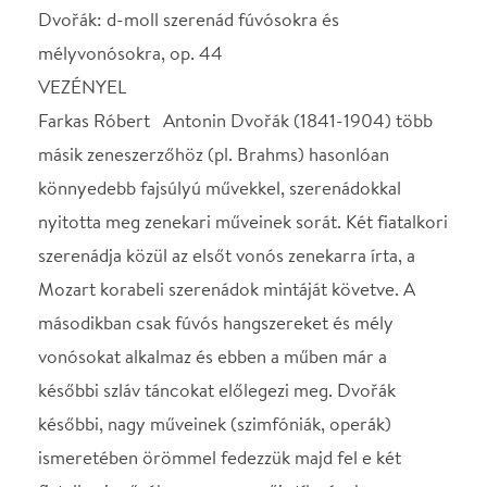
Mozart korabeli szerenádok mintáját követve. A
másodikban csak fúvós hangszereket és mély
vonósokat alkalmaz és ebben a műben már a
későbbi szláv táncokat előlegezi meg. Dvořák
későbbi, nagy műveinek (szimfóniák, operák)
ismeretében örömmel fedezzük majd fel e két
fiatalkori művében zeneszerzői stílusának
sajátosságait, értékeit: a kimeríthetetlen
dallamgazdagságot, formaérzéket, arányérzéket.
Farkas Róbert 2021 óta a MÁV Szimfonikusok
vezető karmestere. Karmesteri tanulmányait a Liszt
Ferenc Zeneakadémián, majd Berlinben végezte,
Németországban kezdte sikeres karmesteri pályáját
is.