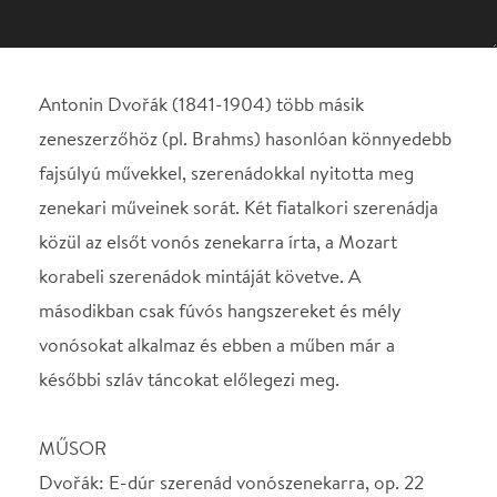
zenekari műveinek sorát. Két fiatalkori szerenádja
közül az elsőt vonós zenekarra írta, a Mozart
korabeli szerenádok mintáját követve. A
másodikban csak fúvós hangszereket és mély
vonósokat alkalmaz és ebben a műben már a
későbbi szláv táncokat előlegezi meg.
MŰSOR
Dvořák: E-dúr szerenád vonószenekarra, op. 22
Dvořák: d-moll szerenád fúvósokra és
mélyvonósokra, op. 44
VEZÉNYEL
Farkas Róbert Antonin Dvořák (1841-1904) több
másik zeneszerzőhöz (pl. Brahms) hasonlóan
könnyedebb fajsúlyú művekkel, szerenádokkal
nyitotta meg zenekari műveinek sorát. Két fiatalkori
szerenádja közül az elsőt vonós zenekarra írta, a