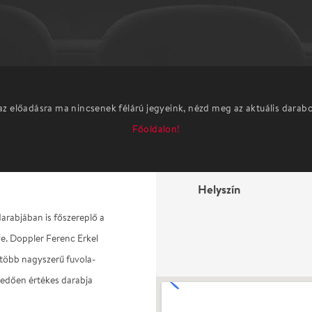
az előadásra ma nincsenek félárú jegyeink, nézd meg az aktuális darab
Főoldalon!
Helyszín
arabjában is főszereplő a
ve. Doppler Ferenc Erkel
 több nagyszerű fuvola-
kedően értékes darabja