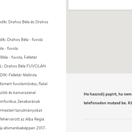
ödik: Drahos Béla és Drahos
ik: Drahos Béla - fuvola
a - fuvola
la - fuvola, Felletár
L: Drahos Béla FUVOLÁN
: Felletár Melinda
ismert fuvolaművész, fiatal
Szóló és kamarazenei
Ne használj papírt, ha nem
zimfonikus Zenekarának
telefonodon mutasd be. K
armesteri tanulmányokat
fehérvárott az Alba Regia
ája elismeréseképpen 2017-