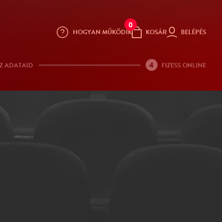
0
HOGYAN MŰKÖDIK
KOSÁR
BELÉPÉS
4
Z ADATAID
FIZESS ONLINE