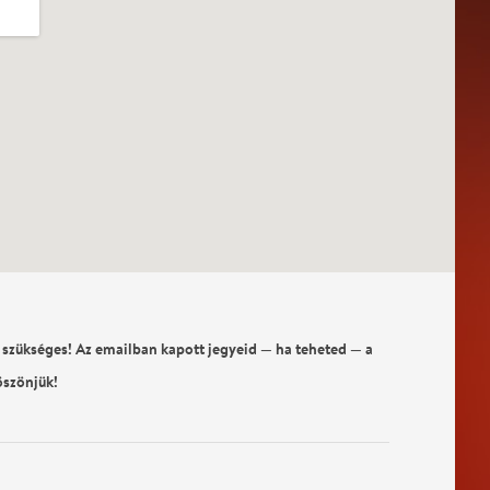
 szükséges! Az emailban kapott jegyeid — ha teheted — a
öszönjük!