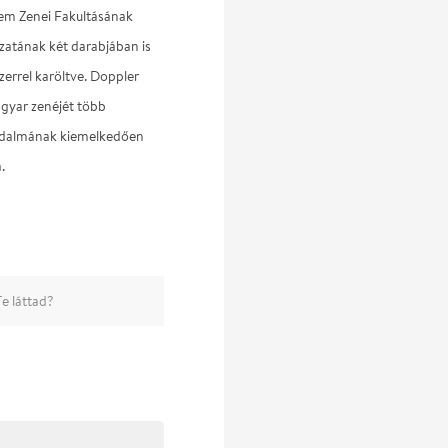
em Zenei Fakultásának
zatának két darabjában is
zerrel karöltve. Doppler
agyar zenéjét több
rodalmának kiemelkedően
.
e láttad?