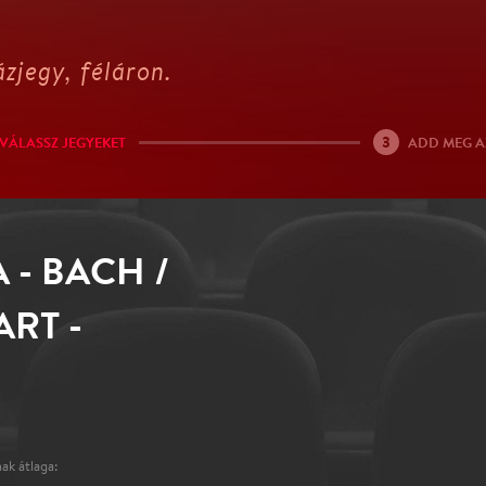
zjegy, féláron.
3
VÁLASSZ JEGYEKET
ADD MEG A
 - BACH /
RT -
ak átlaga: