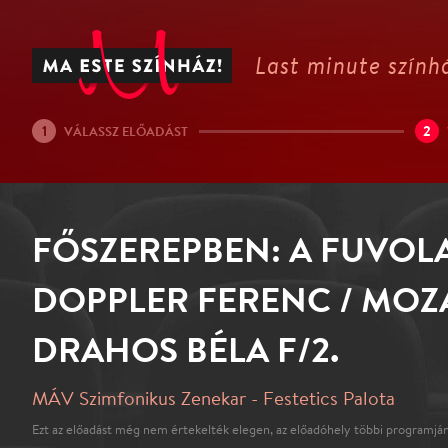
Last minute színhá
1
2
VÁLASSZ ELŐADÁST
FŐSZEREPBEN: A FUVOLA
DOPPLER FERENC / MOZA
DRAHOS BÉLA F/2.
MÁV Szimfonikus Zenekar - Festetics Palota
Ezt az előadást még nem értekelték elegen, az előadóhely többi programján