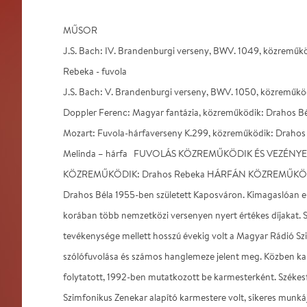
MŰSOR
J.S. Bach: IV. Brandenburgi verseny, BWV. 1049, közreműk
Rebeka - fuvola
J.S. Bach: V. Brandenburgi verseny, BWV. 1050, közreműköd
Doppler Ferenc: Magyar fantázia, közreműködik: Drahos Bél
Mozart: Fuvola-hárfaverseny K.299, közreműködik: Drahos Bé
Melinda – hárfa FUVOLÁS KÖZREMŰKÖDIK ÉS VEZÉNYE
KÖZREMŰKÖDIK: Drahos Rebeka HÁRFÁN KÖZREMŰKÖDIK
Drahos Béla 1955-ben született Kaposváron. Kimagaslóan el
korában több nemzetközi versenyen nyert értékes díjakat. 
tevékenysége mellett hosszú évekig volt a Magyar Rádió S
szólófuvolása és számos hanglemeze jelent meg. Közben k
folytatott, 1992-ben mutatkozott be karmesterként. Székes
Szimfonikus Zenekar alapító karmestere volt, sikeres munk