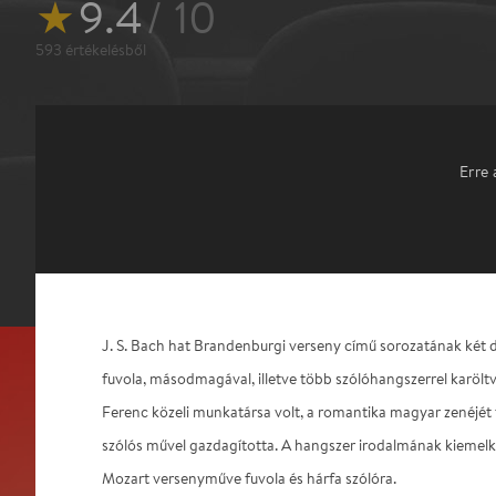
★
9.4
/ 10
593
értékelésből
Erre 
J. S. Bach hat Brandenburgi verseny című sorozatának két d
fuvola, másodmagával, illetve több szólóhangszerrel karölt
Ferenc közeli munkatársa volt, a romantika magyar zenéjét
szólós művel gazdagította. A hangszer irodalmának kiemel
Mozart versenyműve fuvola és hárfa szólóra.