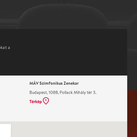
okat a
MÁV Szimfonikus Zenekar
Budapest, 1088, Pollack Mihály tér 3.
Térkép