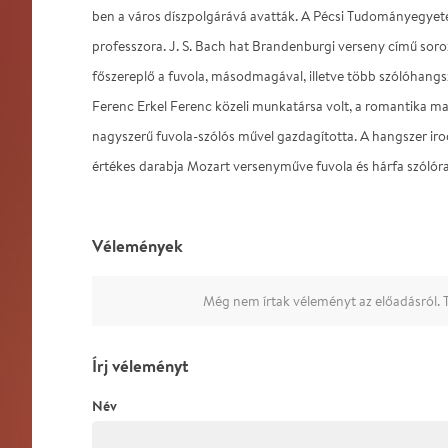
ben a város díszpolgárává avatták. A Pécsi Tudományegyet
professzora. J. S. Bach hat Brandenburgi verseny című soro
főszereplő a fuvola, másodmagával, illetve több szólóhangs
Ferenc Erkel Ferenc közeli munkatársa volt, a romantika m
nagyszerű fuvola-szólós művel gazdagította. A hangszer i
értékes darabja Mozart versenyműve fuvola és hárfa szólóra
Vélemények
Még nem írtak véleményt az előadásról. T
Írj véleményt
Név