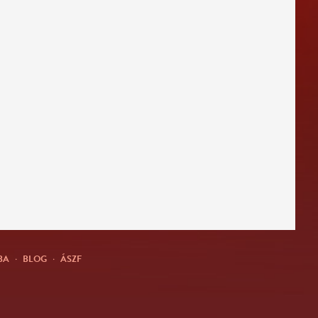
BA
·
BLOG
·
ÁSZF