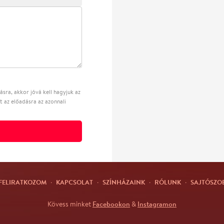
sra, akkor jóvá kell hagyjuk az
t az előadásra az azonnali
FELIRATKOZOM
·
KAPCSOLAT
·
SZÍNHÁZAINK
·
RÓLUNK
·
SAJTÓSZO
Facebookon
Instagramon
Kövess minket
&