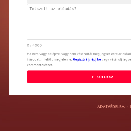
0
/
4000
Ha nem vagy belépve, vagy nem vásároltál még jegyet erre az előadá
írásodat, mielőtt megjelenne.
Regisztrálj/lépj be
vagy vásárolj jegye
kommenteléshez.
ELKÜLDÖM
ADATVÉDELEM
·