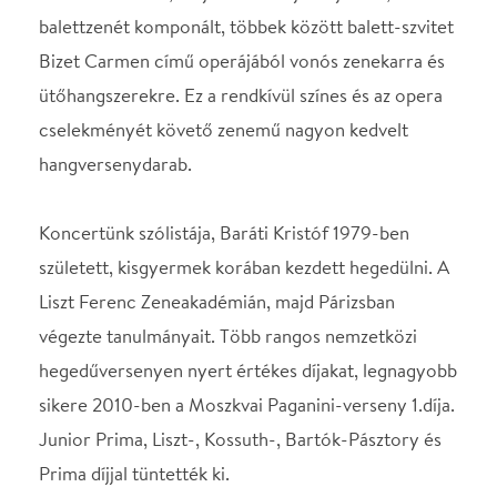
Prima díjjal tüntették ki.
Helyszín
MÁV Szimfonikus
Zenekar
Budapest, 1061, Liszt
Ferenc tér 8.
Térkép