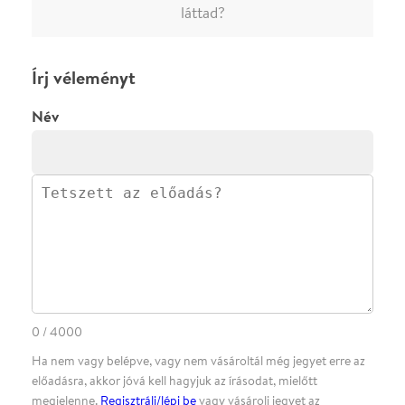
·
·
·
·
SZÍNHÁZAINK
RÓLUNK
SAJTÓSZOBA
·
BLOG
ÁSZF
Facebookon
Instagramon
Kövess minket
&