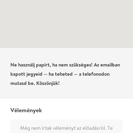
Név
0
/
4000
Ha nem vagy belépve, vagy nem vásároltál még jegyet erre az
előadásra, akkor jóvá kell hagyjuk az írásodat, mielőtt
megjelenne.
Regisztrálj/lépj be
vagy vásárolj jegyet az
előadásra az azonnali kommenteléshez.
ELKÜLDÖM
·
·
ADATVÉDELEM
FELIRATKOZOM
KAPCSOLAT