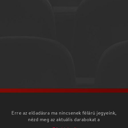
Erre az előadásra ma nincsenek félárú jegyeink,
nézd meg az aktuális darabokat a
Főoldalon!
Hangversenyünk műsora „kirándulás” az orosz zene
hallatlanul színes világába. Csajkovszkij drámai