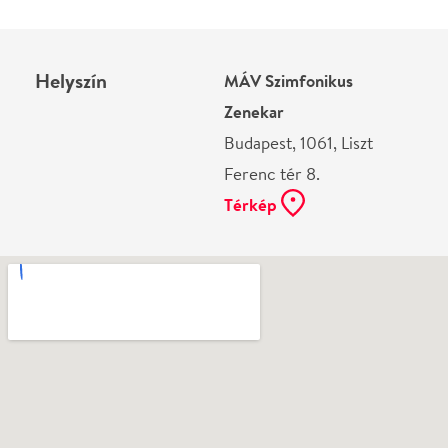
Ne használj papírt, ha nem szükséges! Az emailban
kapott jegyeid — ha teheted — a telefonodon
mutasd be. Köszönjük!
Vélemények
Még nem írtak véleményt az előadásról. Te
láttad?
Írj véleményt