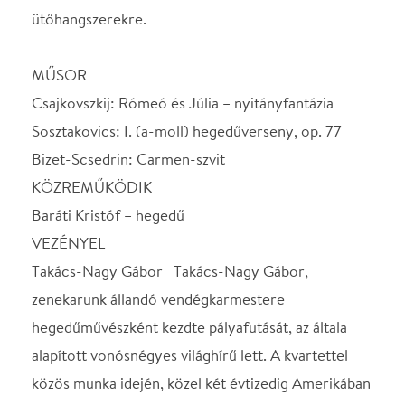
VEZÉNYEL
Takács-Nagy Gábor Takács-Nagy Gábor,
zenekarunk állandó vendégkarmestere
hegedűművészként kezdte pályafutását, az általa
alapított vonósnégyes világhírű lett. A kvartettel
közös munka idején, közel két évtizedig Amerikában
élt, majd visszaköltözött Európába, a Genfi
Zeneakadémia professzora és emellett elismert,
nemzetközi hírű karmester. Itthon is nagy
megbecsülésnek örvend. Nemrég lemezre vette
Beethoven összes szimfóniáját.
Hangversenyünk műsora „kirándulás” az orosz zene
hallatlanul színes világába. Csajkovszkij drámai
nyitányfantáziája remekül adja vissza Shakespeare
drámájának lényegét, Sosztakovics
Hegedűversenye 1947-48-ban keletkezett, már