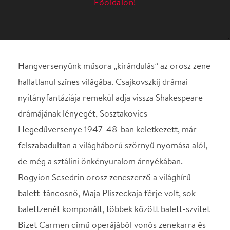
nyitányfantáziája remekül adja vissza Shakespeare
drámájának lényegét, Sosztakovics
Hegedűversenye 1947-48-ban keletkezett, már
felszabadultan a világháború szörnyű nyomása alól,
de még a sztálini önkényuralom árnyékában.
Rogyion Scsedrin orosz zeneszerző a világhírű
balett-táncosnő, Maja Pliszeckaja férje volt, sok
balettzenét komponált, többek között balett-szvitet
Bizet Carmen című operájából vonós zenekarra és
ütőhangszerekre.
MŰSOR
Csajkovszkij: Rómeó és Júlia – nyitányfantázia
Sosztakovics: I. (a-moll) hegedűverseny, op. 77
Bizet-Scsedrin: Carmen-szvit
KÖZREMŰKÖDIK
Baráti Kristóf – hegedű