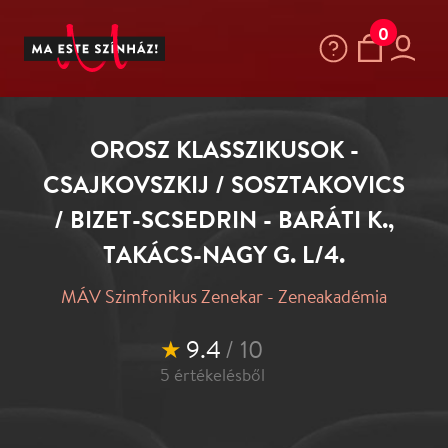
0
OROSZ KLASSZIKUSOK -
CSAJKOVSZKIJ / SOSZTAKOVICS
/ BIZET-SCSEDRIN - BARÁTI K.,
TAKÁCS-NAGY G. L/4.
MÁV Szimfonikus Zenekar - Zeneakadémia
★
9.4
/ 10
5
értékelésből