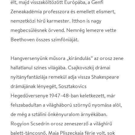
felszabadultan a világháború szörnyű nyomása alól,
de még a sztálini önkényuralom árnyékában.
Rogyion Scsedrin orosz zeneszerző a világhírű
balett-táncosnő, Maja Pliszeckaja férje volt, sok
balettzenét komponált, többek között balett-szvitet
Bizet Carmen című operájából vonós zenekarra és
ütőhangszerekre. Ez a rendkívül színes és az opera
cselekményét követő zenemű nagyon kedvelt
hangversenydarab.
Koncertünk szólistája, Baráti Kristóf 1979-ben
született, kisgyermek korában kezdett hegedülni. A
Liszt Ferenc Zeneakadémián, majd Párizsban
végezte tanulmányait. Több rangos nemzetközi
hegedűversenyen nyert értékes díjakat, legnagyobb
sikere 2010-ben a Moszkvai Paganini-verseny 1.díja.
Junior Prima, Liszt-, Kossuth-, Bartók-Pásztory és