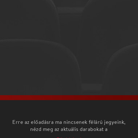
Erre az előadásra ma nincsenek félárú jegyeink,
nézd meg az aktuális darabokat a
Főoldalon!
Hangversenyünk átfogó képet ad Brazilia zenéjéről,
mind zeneszerzőkről, mind előadóművészetről - az