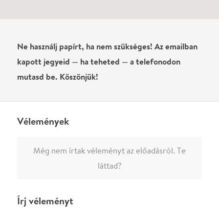
0
/
4000
Ha nem vagy belépve, vagy nem vásároltál még jegyet erre az
előadásra, akkor jóvá kell hagyjuk az írásodat, mielőtt
megjelenne.
Regisztrálj/lépj be
vagy vásárolj jegyet az
előadásra az azonnali kommenteléshez.
ELKÜLDÖM
·
·
ADATVÉDELEM
FELIRATKOZOM
KAPCSOLAT
·
·
·
·
SZÍNHÁZAINK
RÓLUNK
SAJTÓSZOBA
·
BLOG
ÁSZF
Facebookon
Instagramon
Kövess minket
&