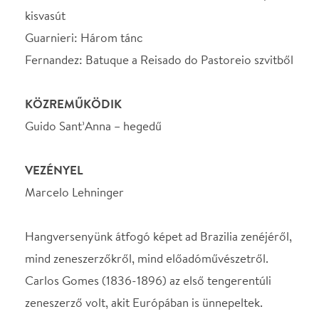
Marcelo Lehninger
Hangversenyünk átfogó képet ad Brazilia zenéjéről,
mind zeneszerzőkről, mind előadóművészetről.
Carlos Gomes (1836-1896) az első tengerentúli
zeneszerző volt, akit Európában is ünnepeltek.
Verdi és Liszt is nagy elismeréssel nyilatkozott róla.
1870-ben a milánói Scalában mutatták be Il Guarani
című operáját, hatalmas sikerrel. Heitor Villa-Lobos
a legismertebb brazil zeneszerző, kilenc művet írt
Bachianas Brasileiras címmel zenekarra, különböző
hangszeres és énekes szólistákkal. A sorozat 1933-
ban komponált második darabjának gyakran játszott
tétele „A caipirai kisvasút”. Camargo Guarnieri
(1907-1993) Villa-Lobos tanítványa volt.
Versenyműveket és szimfóniákat is komponált,
valamint brazil táncok szimfonikus feldolgozásait.