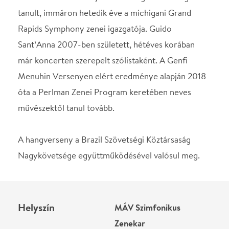
Helyszín
MÁV Szimfonikus
Zenekar
Budapest, 1061, Liszt
Ferenc tér 8.
Térkép