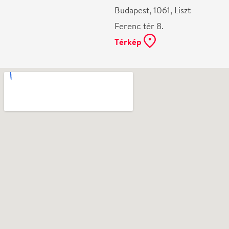
Ne használj papírt, ha nem szükséges! Az emailban
kapott jegyeid — ha teheted — a telefonodon
mutasd be. Köszönjük!
Vélemények
Még nem írtak véleményt az előadásról. Te
láttad?
Írj véleményt
Név