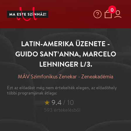
0
LATIN-AMERIKA ÜZENETE -
GUIDO SANT’ANNA, MARCELO
LEHNINGER L/3.
MÁV Szimfonikus Zenekar - Zeneakadémia
Ezt az előadást még nem értekelték elegen, az előadóhely
többi programjának átlaga:
★
9.4
/ 10
593
értékelésből