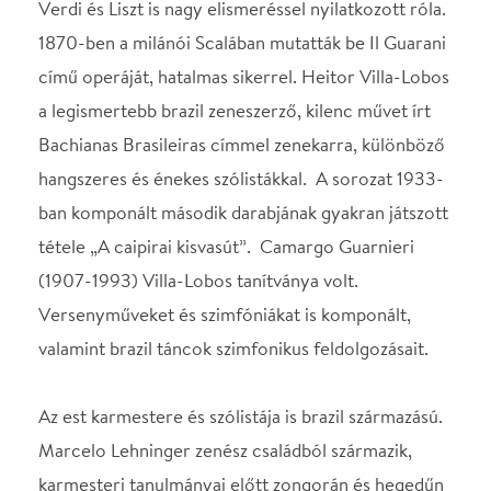
Az est karmestere és szólistája is brazil származású.
Marcelo Lehninger zenész családból származik,
karmesteri tanulmányai előtt zongorán és hegedűn
tanult, immáron hetedik éve a michigani Grand
Rapids Symphony zenei igazgatója. Guido
Sant’Anna 2007-ben született, hétéves korában
már koncerten szerepelt szólistaként. A Genfi
Menuhin Versenyen elért eredménye alapján 2018
óta a Perlman Zenei Program keretében neves
művészektől tanul tovább.
A hangverseny a Brazil Szövetségi Köztársaság
Nagykövetsége együttműködésével valósul meg.