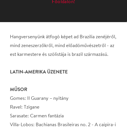
est karmestere és szólistája is brazil származású.
LATIN-AMERIKA ÜZENETE
MŰSOR
Gomes: Il Guarany – nyitány
Ravel: Tzigane
Sarasate: Carmen fantázia
Villa-Lobos: Bachianas Brasileiras no. 2 - A caipira-i
kisvasút
Guarnieri: Három tánc
Fernandez: Batuque a Reisado do Pastoreio szvitből
KÖZREMŰKÖDIK
Guido Sant’Anna – hegedű
VEZÉNYEL