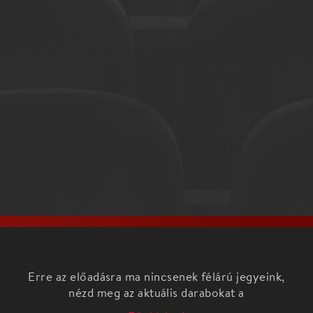
Erre az előadásra ma nincsenek félárú jegyeink,
nézd meg az aktuális darabokat a
Főoldalon!
Kesselyák Gergely zenei tevékenységének nagyon
jelentős része a szomszéd népek zenéjének kutatása