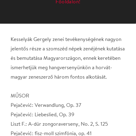
és bemutatása Magyarországon, ennek keretében
ismerhetjük meg hangversenyünkön a horvát-
magyar zeneszerző három fontos alkotását.
MŰSOR
Pejačević: Verwandlung, Op. 37
Pejačević: Liebeslied, Op. 39
Liszt F.: A-dúr zongoraverseny, No. 2, S. 125
Pejačević: fisz-moll szimfónia, op. 41
KÖZREMŰKÖDIK
Láng Dorottya - mezzoszoprán
Balog József - zongora
VEZÉNYEL
Kesselyák Gergely Dora Pejačevič (1885-1923)