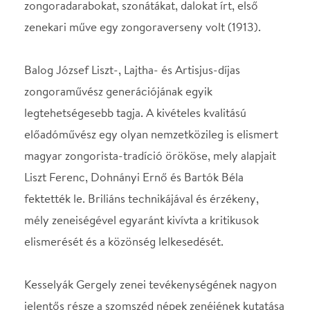
elismerését és a közönség lelkesedését.
Kesselyák Gergely zenei tevékenységének nagyon
jelentős része a szomszéd népek zenéjének kutatása
és bemutatása Magyarországon, ennek keretében
ismerhetjük meg hangversenyünkön a horvát-
magyar zeneszerző három fontos alkotását.
Helyszín
MÁV Szimfonikus
Zenekar
Budapest, 1061, Liszt
Ferenc tér 8.
Térkép