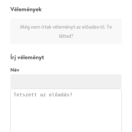
előadásra az azonnali kommenteléshez.
ELKÜLDÖM
·
·
ADATVÉDELEM
FELIRATKOZOM
KAPCSOLAT
·
·
·
·
SZÍNHÁZAINK
RÓLUNK
SAJTÓSZOBA
·
BLOG
ÁSZF
Facebookon
Instagramon
Kövess minket
&