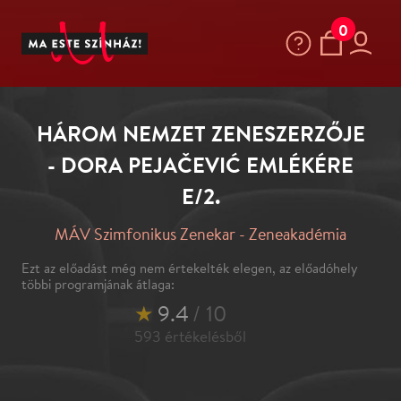
0
HÁROM NEMZET ZENESZERZŐJE
- DORA PEJAČEVIĆ EMLÉKÉRE
E/2.
MÁV Szimfonikus Zenekar - Zeneakadémia
Ezt az előadást még nem értekelték elegen, az előadóhely
többi programjának átlaga:
★
9.4
/ 10
593
értékelésből