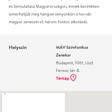
Ne használj papírt, ha nem szükséges! Az emailban
kapott jegyeid — ha teheted — a telefonodon
mutasd be. Köszönjük!
Vélemények