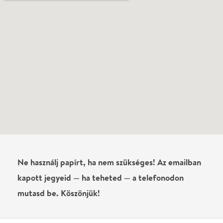
Még nem írtak véleményt az előadásról. Te
láttad?
Írj véleményt
Név
0
/
4000
Ha nem vagy belépve, vagy nem vásároltál még jegyet erre az
előadásra, akkor jóvá kell hagyjuk az írásodat, mielőtt
megjelenne.
Regisztrálj/lépj be
vagy vásárolj jegyet az