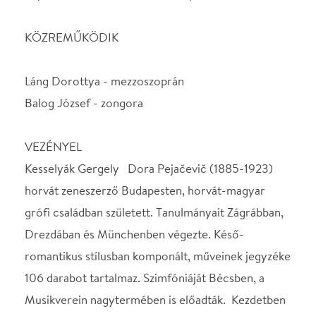
horvát zeneszerző Budapesten, horvát-magyar
grófi családban született. Tanulmányait Zágrábban,
Drezdában és Münchenben végezte. Késő-
romantikus stílusban komponált, műveinek jegyzéke
106 darabot tartalmaz. Szimfóniáját Bécsben, a
Musikverein nagytermében is előadták. Kezdetben
zongoradarabokat, szonátákat, dalokat írt, első
zenekari műve egy zongoraverseny volt (1913).
Balog József Liszt-, Lajtha- és Artisjus-díjas
zongoraművész generációjának egyik
legtehetségesebb tagja. A kivételes kvalitású
előadóművész egy olyan nemzetközileg is elismert
magyar zongorista-tradíció örököse, mely alapjait
Liszt Ferenc, Dohnányi Ernő és Bartók Béla
fektették le. Briliáns technikájával és érzékeny,
mély zeneiségével egyaránt kivívta a kritikusok