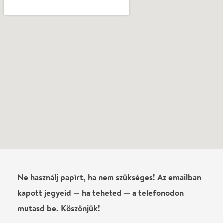
mutasd be. Köszönjük!
Vélemények
Még nem írtak véleményt az előadásról. Te
láttad?
Írj véleményt
Név