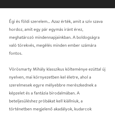
való törekvés, megélés minden ember számára
fontos.
Vörösmarty Mihály klasszikus költeménye ezúttal új
nyelven, mai környezetben kel életre, ahol a
szerelmesek egyre mélyebbre merészkednek a
képzelet és a fantázia birodalmában. A
beteljesüléshez próbákat kell kiállniuk, a
történetben megjelenő akadályok, kudarcok
szimbólumaként Mirígy, a boszorkány
ármánykodásaival kell szembenézniük, aki
megpróbálja megakadályozni boldogságukat.
Táncművészek:
Tünde: Emanuela Santonocito
Csongor: Győrfi Erik
Mirigy, Hajnal, Nappal, Éj: Somogyi Zita
Ördögfiak: Kis Eszter, Perjési Patrik, Fabricio