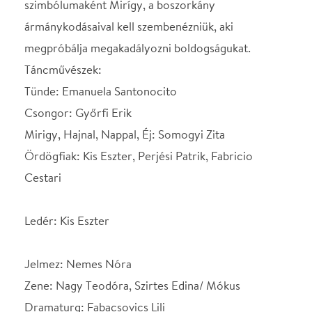
Cestari
Ledér: Kis Eszter
Jelmez: Nemes Nóra
Zene: Nagy Teodóra, Szirtes Edina/ Mókus
Dramaturg: Fabacsovics Lili
Díszlet: Nagyváradi Szandra
Videó: Kiss Réka
Fény: Józsa Olivér
Koreográfus: Nemes Zsófia
Helyszín
Nemzeti Táncszínház
Budapest, 1024, Kis
Rókus u. 16-20.