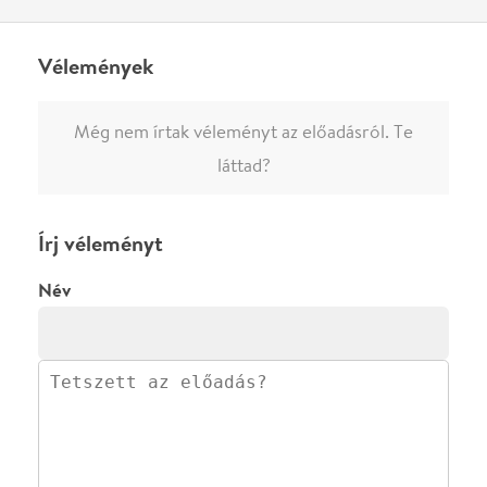
0
/
4000
Ha nem vagy belépve, vagy nem vásároltál még jegyet erre az
előadásra, akkor jóvá kell hagyjuk az írásodat, mielőtt
megjelenne.
Regisztrálj/lépj be
vagy vásárolj jegyet az
előadásra az azonnali kommenteléshez.
ELKÜLDÖM
·
·
ADATVÉDELEM
FELIRATKOZOM
KAPCSOLAT
·
·
·
·
SZÍNHÁZAINK
RÓLUNK
SAJTÓSZOBA
·
BLOG
ÁSZF
Facebookon
Instagramon
Kövess minket
&