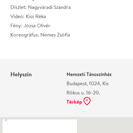
Térkép
Ne használj papírt, ha nem szükséges! Az emailban
kapott jegyeid — ha teheted — a telefonodon