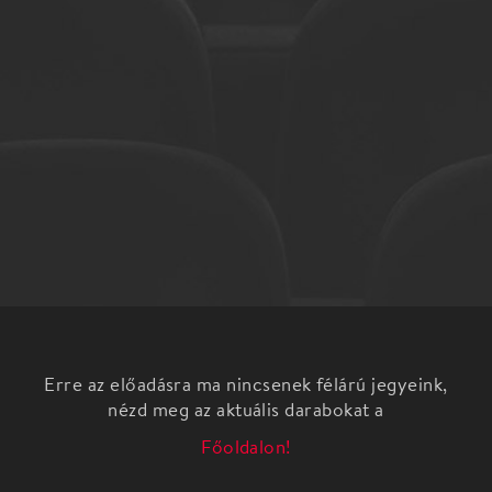
Erre az előadásra ma nincsenek félárú jegyeink,
nézd meg az aktuális darabokat a
Főoldalon!
Égi és földi szerelem… Azaz érték, amit a szív szava
hordoz, amit egy pár egymás iránt érez,
meghatározó mindennapjainkban. A boldogságra