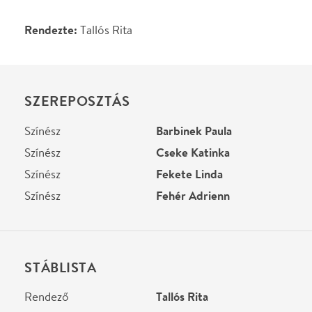
Rendező
Tallós Rita
Helyszín
RAM Colosseum
Budapest, 1133, Kárpát
utca 23.
Térkép