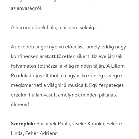
élmény!
Szereplők:
Barbinek Paula, Cseke Katinka, Fekete
Linda, Fehér Adrienn
Rendezte:
Tallós Rita
SZEREPOSZTÁS
Színész
Barbinek Paula
Színész
Cseke Katinka
Színész
Fekete Linda
Színész
Fehér Adrienn
STÁBLISTA