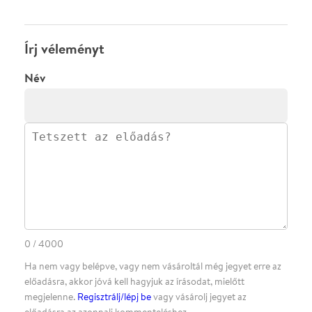
·
BLOG
ÁSZF
Facebookon
Instagramon
Kövess minket
&