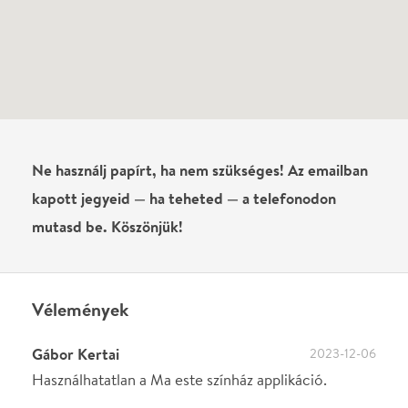
0
/
4000
Ha nem vagy belépve, vagy nem vásároltál még jegyet erre az
előadásra, akkor jóvá kell hagyjuk az írásodat, mielőtt
megjelenne.
Regisztrálj/lépj be
vagy vásárolj jegyet az
előadásra az azonnali kommenteléshez.
ELKÜLDÖM
·
·
ADATVÉDELEM
FELIRATKOZOM
KAPCSOLAT
·
·
·
·
SZÍNHÁZAINK
RÓLUNK
SAJTÓSZOBA