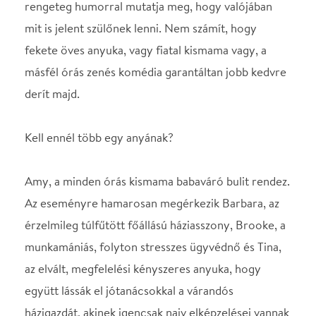
Amy, a minden órás kismama babaváró bulit rendez.
Az eseményre hamarosan megérkezik Barbara, az
érzelmileg túlfűtött főállású háziasszony, Brooke, a
munkamániás, folyton stresszes ügyvédnő és Tina,
az elvált, megfelelési kényszeres anyuka, hogy
együtt lássák el jótanácsokkal a várandós
házigazdát, akinek igencsak naiv elképzelései vannak
az anyaságról.
A három nőnek hála, már nem sokáig…
Az eredeti angol nyelvű előadást, amely eddig négy
kontinensen aratott töretlen sikert, tíz éve játszák
folyamatos teltházzal a világ minden táján. A Liliom
Produkció jóvoltából a magyar közönség is végre
megismerheti a világhírű musicalt. Egy fergeteges
érzelmi hullámvasút, amelynek minden pillanata