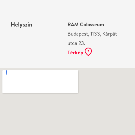
Ne használj papírt, ha nem szükséges! Az emailban
kapott jegyeid — ha teheted — a telefonodon
mutasd be. Köszönjük!
Vélemények
Gábor Kertai
2023-12-06
Használhatatlan a Ma este színház applikáció.
Írj véleményt
Név