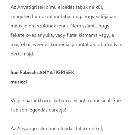
derít majd.
Sue Fabisch: ANYATIGRISEK
musical
Végre hazánkban is látható a világhírű musical, Sue
Fabisch legendás darabja!
Az Anyatigrisek című előadás tabuk nélkül,
rengeteg humorral mutatja meg, hogy valójában
mit is jelent szülőnek lenni. Nem számít, hogy
fekete öves anyuka, vagy fiatal kismama vagy, a
másfél órás zenés komédia garantáltan jobb kedvre
derít majd.
Kell ennél több egy anyának?