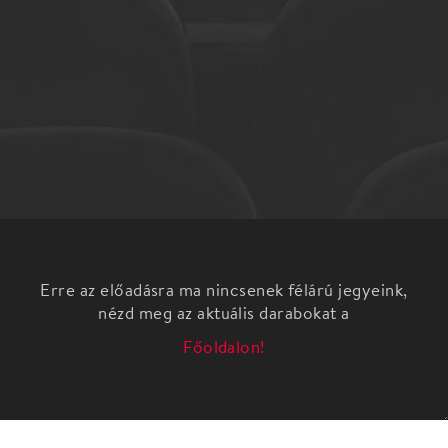
Erre az előadásra ma nincsenek félárú jegyeink,
nézd meg az aktuális darabokat a
Főoldalon!
Az Anyatigrisek című előadás tabuk nélkül,
rengeteg humorral mutatja meg, hogy valójában
mit is jelent szülőnek lenni. Nem számít, hogy
fekete öves anyuka, vagy fiatal kismama vagy, a
másfél órás zenés komédia garantáltan jobb kedvre