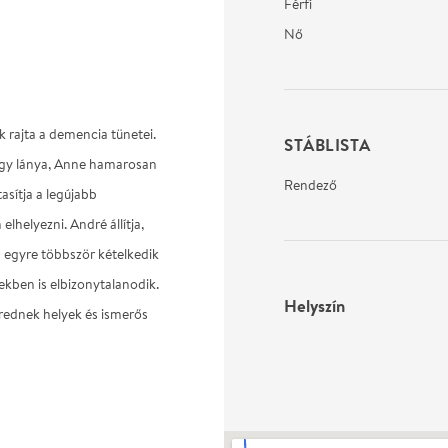
Férfi
Nő
k rajta a demencia tünetei.
STÁBLISTA
hogy lánya, Anne hamarosan
Rendező
asítja a legújabb
elhelyezni. André állítja,
egyre többször kételkedik
ekben is elbizonytalanodik.
Helyszín
verednek helyek és ismerős