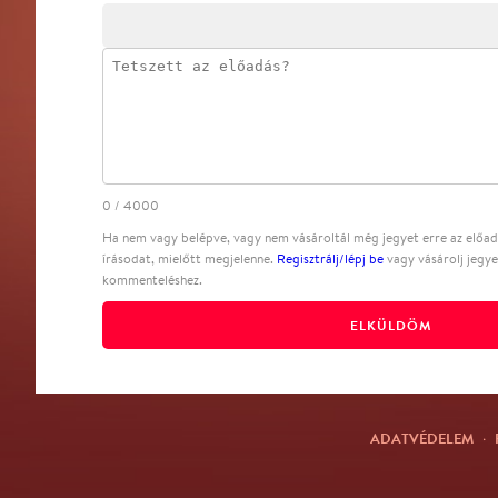
0
/
4000
Ha nem vagy belépve, vagy nem vásároltál még jegyet erre az előadá
írásodat, mielőtt megjelenne.
Regisztrálj/lépj be
vagy vásárolj jegye
kommenteléshez.
ELKÜLDÖM
ADATVÉDELEM
·