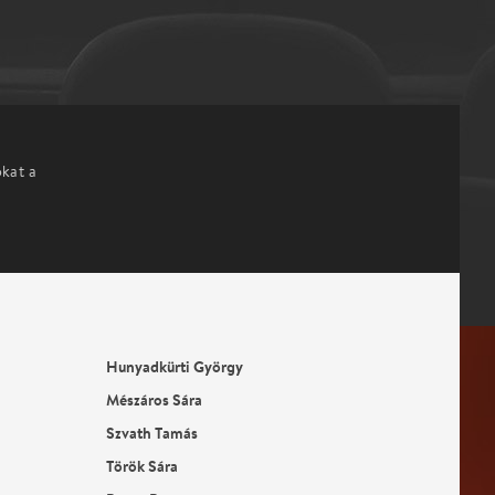
okat a
Hunyadkürti György
Mészáros Sára
Szvath Tamás
Török Sára