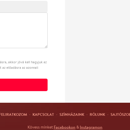
sra, akkor jóvá kell hagyjuk az
t az előadásra az azonnali
FELIRATKOZOM
·
KAPCSOLAT
·
SZÍNHÁZAINK
·
RÓLUNK
·
SAJTÓSZO
Facebookon
Instagramon
Kövess minket
&