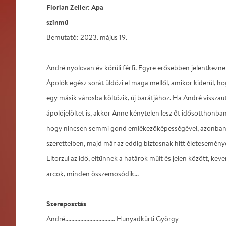
Florian Zeller: Apa
színmű
Bemutató: 2023. május 19.
André nyolcvan év körüli férfi. Egyre erősebben jelentkezne
Ápolók egész sorát üldözi el maga mellől, amikor kiderül, 
egy másik városba költözik, új barátjához. Ha André visszaut
ápolójelöltet is, akkor Anne kénytelen lesz őt idősotthonban 
hogy nincsen semmi gond emlékezőképességével, azonban 
szeretteiben, majd már az eddig biztosnak hitt életesemény
Eltorzul az idő, eltűnnek a határok múlt és jelen között, ke
arcok, minden összemosódik...
Szereposztás
André................................. Hunyadkürti György