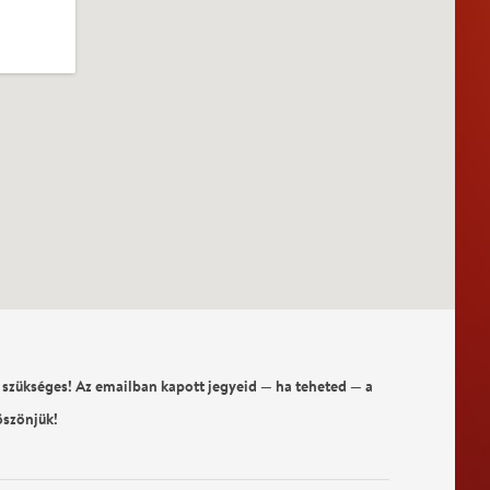
 szükséges! Az emailban kapott jegyeid — ha teheted — a
öszönjük!