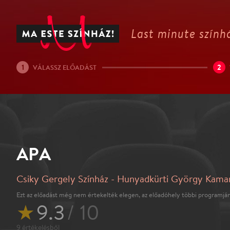
Last minute színhá
1
2
VÁLASSZ ELŐADÁST
APA
Csiky Gergely Színház - Hunyadkürti György Kama
Ezt az előadást még nem értekelték elegen, az előadóhely többi programján
★
9.3
/ 10
9
értékelésből