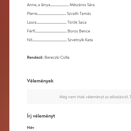
Anne, a lánya..................... Mészáros Sára
Pierre................................. Szvath Tamás
Laura.................................. Török Saca
Férfi.................................... Boros Bence
Nő....................................... Szvetnyik Kata
Rendező:
Bereczki Csilla
Vélemények
Még nem írtak véleményt az előadásról. T
Írj véleményt
Név