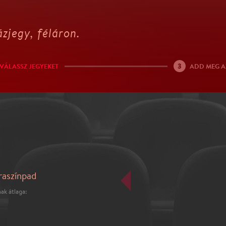
zjegy, féláron.
3
VÁLASSZ JEGYEKET
ADD MEG A
raszínpad
ak átlaga: