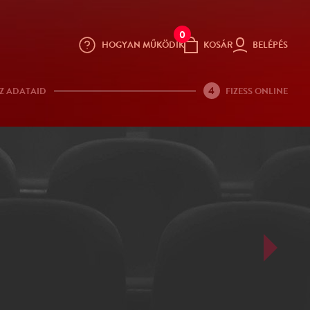
0
HOGYAN MŰKÖDIK
KOSÁR
BELÉPÉS
4
Z ADATAID
FIZESS ONLINE