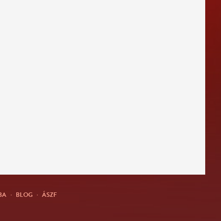
BA
·
BLOG
·
ÁSZF