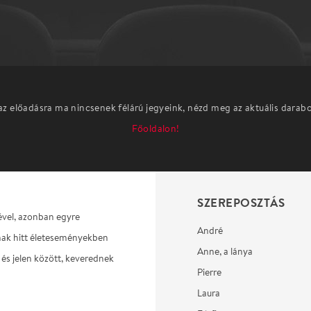
az előadásra ma nincsenek félárú jegyeink, nézd meg az aktuális darab
Főoldalon!
SZEREPOSZTÁS
ével, azonban egyre
André
snak hitt életeseményekben
Anne, a lánya
t és jelen között, keverednek
Pierre
Laura