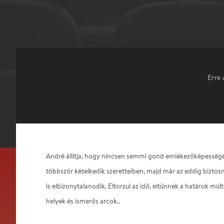
Erre 
André állítja, hogy nincsen semmi gond emlékezőképesség
többször kételkedik szeretteiben, majd már az eddig bizto
is elbizonytalanodik. Eltorzul az idő, eltűnnek a határok múl
helyek és ismerős arcok..