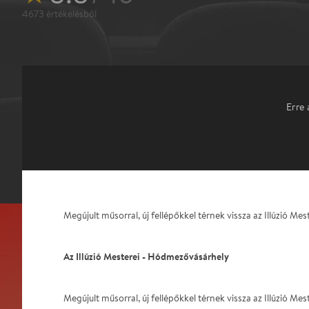
4673
értékelésből
Erre 
Megújult műsorral, új fellépőkkel térnek vissza az Illúzió M
Az Illúzió Mesterei - Hódmezővásárhely
Megújult műsorral, új fellépőkkel térnek vissza az Illúzió M