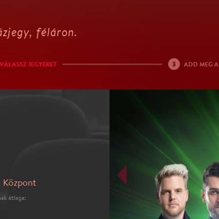
zjegy, féláron.
3
VÁLASSZ JEGYEKET
ADD MEG A
i Központ
ak átlaga: