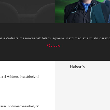
az előadásra ma nincsenek félárú jegyeink, nézd meg az aktuális darab
Főoldalon!
Helyszín
esterei Hódmezővásárhelyre!
esterei Hódmezővásárhelyre!