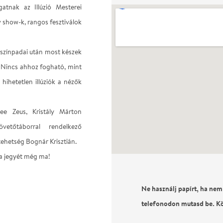
gatnak az Illúzió Mesterei
show-k, rangos fesztiválok
 színpadai után most készek
! Nincs ahhoz fogható, mint
 hihetetlen illúziók a nézők
ee Zeus, Kristály Márton
etőtáborral rendelkező
tehetség Bognár Krisztián.
 a jegyét még ma!
Ne használj papírt, ha nem
telefonodon mutasd be. K