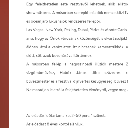
Egy felejthetetlen este résztvevői lehetnek, akik elláto
showműsorra. A műsorban szereplő előadók nemzetközi Tv 
és óceánjáró luxushajók rendszeres fellépői.
Las Vegas, New York, Peking, Dubai, Párizs és Monte Carlo
arra, hogy az Önök városának közönségét is elvarázsolják
élőben látni a varázslatot. Itt nincsenek kameratrükkök: a
előtt, sőt, azok bevonásával történnek.
A műsorban fellép a nagyszínpadi illúziók mestere Z
vízgömbművész, Habók János több százezres köv
bűvészmester és a fesztivál díjnyertes kézügyességi bűvész 
Ne maradjon le erről a felejthetetlen élményről, vegye meg
Az előadás időtartama kb. 2×50 perc, 1 szünet.
Az előadást 8 éves kortól ajánljuk.