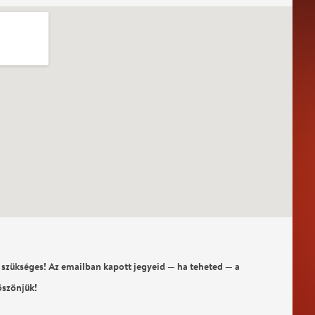
 szükséges! Az emailban kapott jegyeid — ha teheted — a
öszönjük!