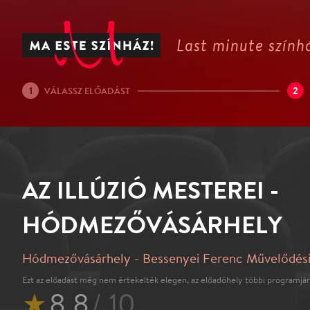
Last minute színhá
1
2
VÁLASSZ ELŐADÁST
AZ ILLÚZIÓ MESTEREI -
HÓDMEZŐVÁSÁRHELY
Hódmezővásárhely - Bessenyei Ferenc Művelődés
Ezt az előadást még nem értekelték elegen, az előadóhely többi programján
★
8.8
/ 10