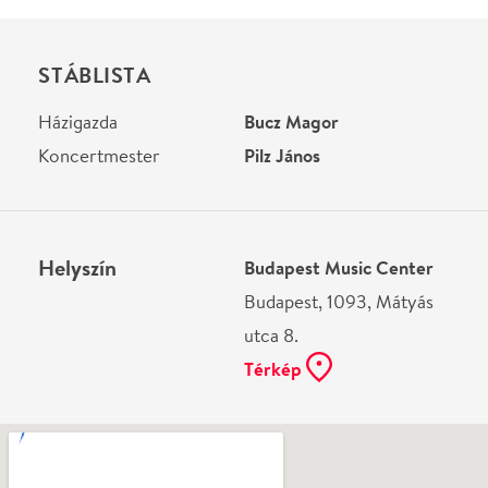
Ne használj papírt, ha nem szükséges! Az emailban
kapott jegyeid — ha teheted — a telefonodon
mutasd be. Köszönjük!
Vélemények