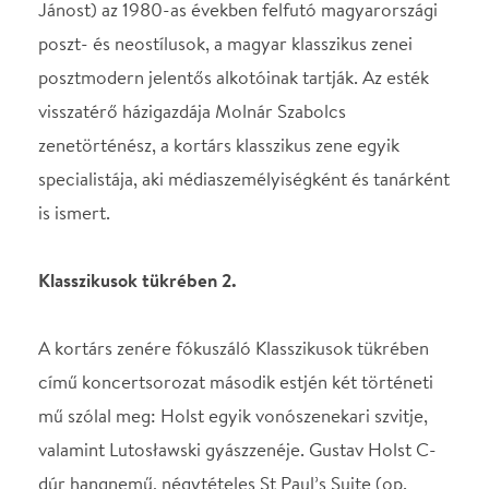
Klasszikusok tükrében 2.
A kortárs zenére fókuszáló Klasszikusok tükrében
című koncertsorozat második estjén két történeti
mű szólal meg: Holst egyik vonószenekari szvitje,
valamint Lutosławski gyászzenéje. Gustav Holst C-
dúr hangnemű, négytételes St Paul’s Suite (op.
29/2) című műve a hammersmithi (nagy-londoni) St
Paul’s Girls’ School (Szent Pál Leányiskola) után
kapta a nevét, Holst ugyanis 1905 és halála, 1934
között az intézmény zenei vezetője volt. A lengyel
Witold Lutosławski gyászzenéje, a Musique funèbre
(1958) egy igazi avantgárd kompozíció. Lutosławski
műve a magyar zenetörténethez is kapcsolódik,
hiszen Bartók Béla emlékének ajánlotta a szerző ezt
az egyedi tizenkétfokú kompozíciós technikát
alkalmazó darabot. A Klasszikusok tükrében idei