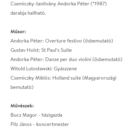
Pilz János - koncertmester
STÁBLISTA
Házigazda
Bucz Magor
Koncertmester
Pilz János
Helyszín
Budapest Music Center
Budapest, 1093, Mátyás
utca 8.
Térkép