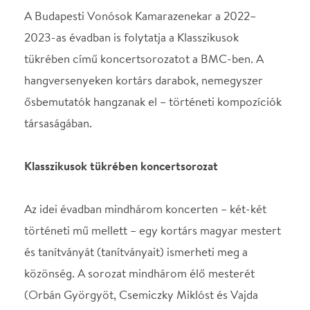
társaságában.
Klasszikusok tükrében koncertsorozat
Az idei évadban mindhárom koncerten – két-két
történeti mű mellett – egy kortárs magyar mestert
és tanítványát (tanítványait) ismerheti meg a
közönség. A sorozat mindhárom élő mesterét
(Orbán Györgyöt, Csemiczky Miklóst és Vajda
Jánost) az 1980-as években felfutó magyarországi
poszt- és neostílusok, a magyar klasszikus zenei
posztmodern jelentős alkotóinak tartják. Az esték
visszatérő házigazdája Molnár Szabolcs
zenetörténész, a kortárs klasszikus zene egyik
specialistája, aki médiaszemélyiségként és tanárként
is ismert.