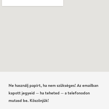
Még nem írtak véleményt az előadásról. Te
láttad?
Írj véleményt
Név
0
/
4000
Ha nem vagy belépve, vagy nem vásároltál még jegyet erre az
előadásra, akkor jóvá kell hagyjuk az írásodat, mielőtt
megjelenne.
Regisztrálj/lépj be
vagy vásárolj jegyet az
előadásra az azonnali kommenteléshez.