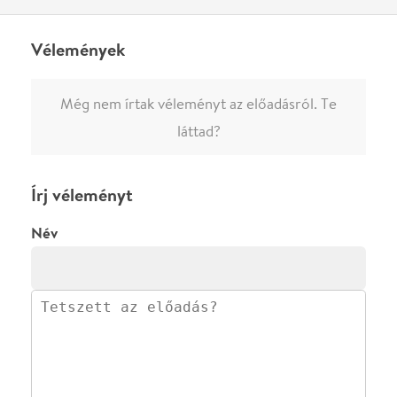
ELKÜLDÖM
·
·
ADATVÉDELEM
FELIRATKOZOM
KAPCSOLAT
·
·
·
·
SZÍNHÁZAINK
RÓLUNK
SAJTÓSZOBA
·
BLOG
ÁSZF
Facebookon
Instagramon
Kövess minket
&