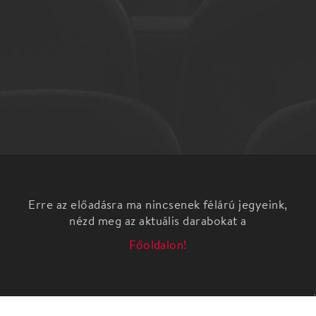
Erre az előadásra ma nincsenek félárú jegyeink,
nézd meg az aktuális darabokat a
Főoldalon!
A Budapesti Vonósok Kamarazenekar a 2022–
2023-as évadban is folytatja a Klasszikusok
tükrében című koncertsorozatot a BMC-ben. A
hangversenyeken kortárs darabok, nemegyszer
ősbemutatók hangzanak el – történeti kompozíciók