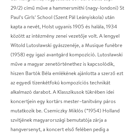
koncertjein egy kortárs mester–tanítvány páros
mutatkozik be. Csemiczky Miklós (*1954) Holland
szvitjének magyarországi bemutatója zárja a
hangversenyt, a koncert első felében pedig a
Csemiczky-tanítvány Andorka Péter (*1987)
darabja hallható.
Műsor:
Andorka Péter: Overture festivo (ősbemutató)
Gustav Holst: St Paul’s Suite
Andorka Péter: Danze per duo violini (ősbemutató)
Witold Lutosławski: Gyászzene
Csemiczky Miklós: Holland suite (Magyarországi
bemutató)
Művészek:
Bucz Magor - házigazda