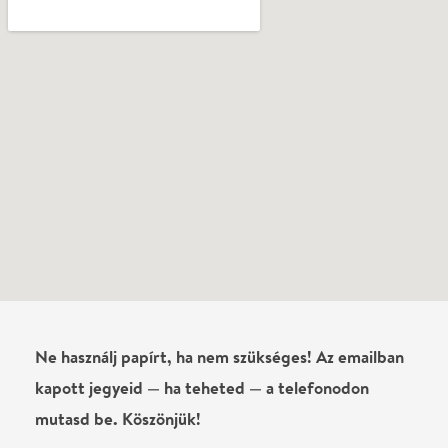
Vélemények
Még nem írtak véleményt az előadásról. Te
láttad?
Írj véleményt
Név
0
/
4000
Ha nem vagy belépve, vagy nem vásároltál még jegyet erre az
előadásra, akkor jóvá kell hagyjuk az írásodat, mielőtt