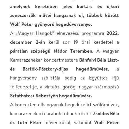
hangverseny szólistája pedig az Együttes ifjú
felfedezettje, a virtuóz, görög-magyar származású
Sztathatosz Sebestyén hegedűművész.
A koncerten elhangzanak hegedűre írt szólóművek,
kamarazenekari darabok többek között
Zsoldos Béla
és Tóth Péter
művei közül, valamint
Wolf Péter
Utazás című hegedűversenye.
A Magyar Kamarazenekart
mind Magyarországon,
mind nemzetközi téren nagy elismerés övezi, a
magyar és külföldi
rangos fesztiválok,
koncerttermek
rendszeres fellépője,
világhírű
magyar és külföldi szólistákkal
dolgozik
együtt.Repertoárjában fellelhető a klasszikus zene-
és operairodalom jelentős része, de egyéb zenei
műfajokban is otthonosan mozog. A Zenekar céljai
között szerepel a magyar vonós hagyományok
ápolása, és a magyar zenekultúra terjesztése