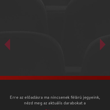
Erre az előadásra ma nincsenek félárú jegyeink,
nézd meg az aktuális darabokat a
Főoldalon!
Különleges koncertre készül a Magyar
Kamarazenekar, ezúttal „Magyar Hangok” címmel,