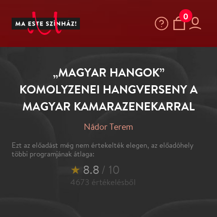
0
„MAGYAR HANGOK”
KOMOLYZENEI HANGVERSENY A
MAGYAR KAMARAZENEKARRAL
Nádor Terem
Ezt az előadást még nem értekelték elegen, az előadóhely
többi programjának átlaga:
★
8.8
/ 10
4673
értékelésből