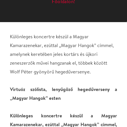
amelynek keretében jeles kortárs és újkori
zeneszerzők művei hangzanak el, többek között
Wolf Péter gyönyörű hegedűversenye.
Virtuóz szólista, lenyűgöző hegedűverseny a
„Magyar Hangok” esten
Különleges koncertre készül a Magyar
Kamarazenekar, ezúttal „Magyar Hangok” címmel,
amelynek keretében jeles kortárs és újkori
zeneszerzők művei hangzanak el, többek között
Wolf Péter gyönyörű hegedűversenye.
A „Magyar Hangok” elnevezésű programra
2022.
december 2-án
kerül sor 19 órai kezdettel a
páratlan szépségű Nádor Teremben
. A Magyar
Kamarazenekar koncertmestere
Bánfalvi Béla Liszt-
és Bartók-Pásztory-díjas hegedűművész
, a