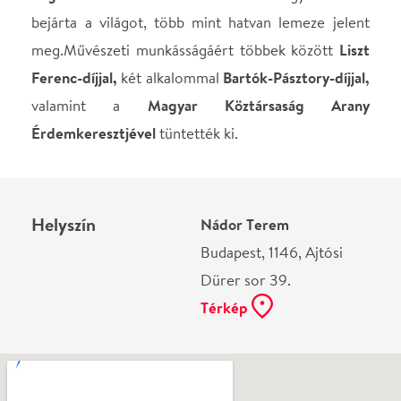
Ne használj papírt, ha nem szükséges! Az emailban
kapott jegyeid — ha teheted — a telefonodon
mutasd be. Köszönjük!