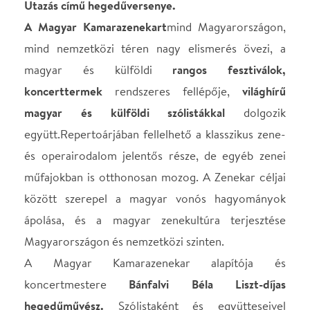
Magyarországon és nemzetközi szinten.
A Magyar Kamarazenekar alapítója és
koncertmestere
Bánfalvi Béla Liszt-díjas
hegedűművész.
Szólistaként és együtteseivel
bejárta a világot, több mint hatvan lemeze jelent
meg.Művészeti munkásságáért többek között
Liszt
Ferenc-díjjal,
két alkalommal
Bartók-Pásztory-díjjal,
valamint a
Magyar Köztársaság Arany
Érdemkeresztjével
tüntették ki.
Helyszín
Nádor Terem
Budapest, 1146, Ajtósi
Dürer sor 39.
Térkép