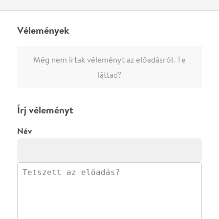
megjelenne.
Regisztrálj/lépj be
vagy vásárolj jegyet az
előadásra az azonnali kommenteléshez.
ELKÜLDÖM
·
·
ADATVÉDELEM
FELIRATKOZOM
KAPCSOLAT
·
·
·
·
SZÍNHÁZAINK
RÓLUNK
SAJTÓSZOBA
·
BLOG
ÁSZF
Facebookon
Instagramon
Kövess minket
&