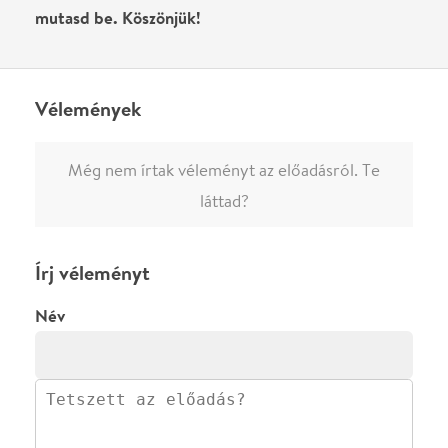
előadásra az azonnali kommenteléshez.
ELKÜLDÖM
·
·
ADATVÉDELEM
FELIRATKOZOM
KAPCSOLAT
·
·
·
·
SZÍNHÁZAINK
RÓLUNK
SAJTÓSZOBA
·
BLOG
ÁSZF
Facebookon
Instagramon
Kövess minket
&