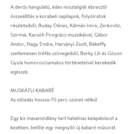
szellemesen tréfás szövegeiből, Berky Lili és Gózon
Gyula humoros/zamatos történeteivel kerekedik
egésszé.
MUSKÁTLI KABARÉ
Az előadás hossza:70 perc szünet nélkül
Egy kis masamódlány tart hatalmas kalapdobozt a
kezében, belőle egy megnyíló új kabaré műsorát
bámuló hölgyek és urak bámészkodnak kifelé. A
színház fölé akasztott cégtábla hirdeti:
MUSKÁTLI KABARÉ.
Talán kissé furcsán hangzik első pillantásra egy
kabaré mellett, de a muskátli szónak egyéni íze van,
kedves, meleg, szerény, színes, élénk. Amilyennek
alapítói, GÓZON GYULA és BERKY LILI