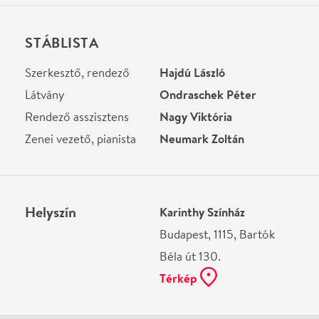
Ne használj papírt, ha nem szükséges! Az emailban
kapott jegyeid — ha teheted — a telefonodon
mutasd be. Köszönjük!
Vélemények