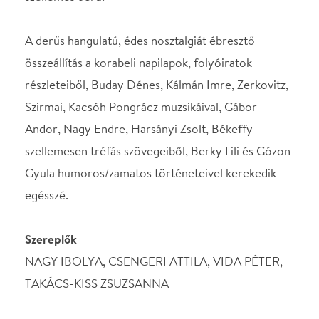
Szereplők
NAGY IBOLYA, CSENGERI ATTILA, VIDA PÉTER,
TAKÁCS-KISS ZSUZSANNA
Alkotók
Látvány: ONDRASCHEK PÉTER
Rendezőasszisztens: NAGY VIKTÓRIA
Zenei vezető, pianista: NEUMARK ZOLTÁN
Producer: SZABÓ ÁGNES
Szerkesztő, rendező: HAJDÚ LÁSZLÓ
SZEREPOSZTÁS
Színész
Nagy Ibolya
Színész
Csengeri Attila
Színész
Vida Péter