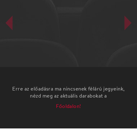
Erre az előadásra ma nincsenek félárú jegyeink,
nézd meg az aktuális darabokat a
Főoldalon!
A derűs hangulatú, édes nosztalgiát ébresztő
összeállítás a korabeli napilapok, folyóiratok
részleteiből, Buday Dénes, Kálmán Imre, Zerkovitz,
Szirmai, Kacsóh Pongrácz muzsikáival, Gábor
Andor, Nagy Endre, Harsányi Zsolt, Békeffy