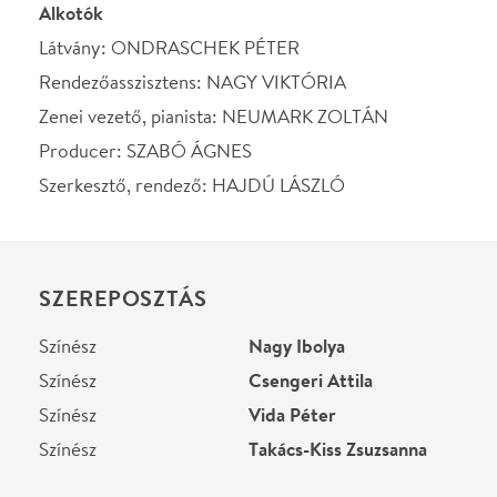
Színész
Takács-Kiss Zsuzsanna
STÁBLISTA
Szerkesztő, rendező
Hajdú László
Látvány
Ondraschek Péter
Rendező asszisztens
Nagy Viktória
Zenei vezető, pianista
Neumark Zoltán
Helyszín
Karinthy Színház
Budapest, 1115, Bartók
Béla út 130.
Térkép