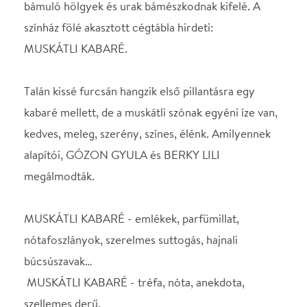
megálmodták.
MUSKÁTLI KABARÉ - emlékek, parfümillat,
nótafoszlányok, szerelmes suttogás, hajnali
búcsúszavak…
MUSKÁTLI KABARÉ - tréfa, nóta, anekdota,
szellemes derű.
A derűs hangulatú, édes nosztalgiát ébresztő
összeállítás a korabeli napilapok, folyóiratok
részleteiből, Buday Dénes, Kálmán Imre, Zerkovitz,
Szirmai, Kacsóh Pongrácz muzsikáival, Gábor
Andor, Nagy Endre, Harsányi Zsolt, Békeffy
szellemesen tréfás szövegeiből, Berky Lili és Gózon
Gyula humoros/zamatos történeteivel kerekedik
egésszé.