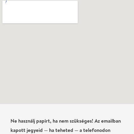
Még nem írtak véleményt az előadásról. Te
láttad?
Írj véleményt
Név
0
/
4000
Ha nem vagy belépve, vagy nem vásároltál még jegyet erre az
előadásra, akkor jóvá kell hagyjuk az írásodat, mielőtt
megjelenne.
Regisztrálj/lépj be
vagy vásárolj jegyet az