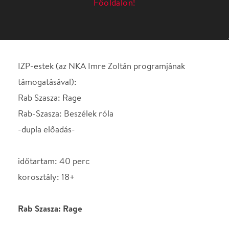
Rab Szasza: Rage
Rab-Szasza: Beszélek róla
-dupla előadás-
időtartam: 40 perc
korosztály: 18+
Rab Szasza: Rage
Egy negatív élmény, emlék után ott van az a sokszor
átélt feszítő érzés a testünkben. Néha jelen vagyunk
mikor történik és észleljük, néha pedig észre se
vesszük jelenlétét. A düh, harag, és minden
negatívum, ami belénk szorul, sokszor nem tud
kijönni. A te tested, hogy reagál, ha dühös vagy? És
ilyenkor mit csinálsz? Éreztél már olyat, hogy a
dühtől nem tudtál mit csinálni, ledermedtél és csak