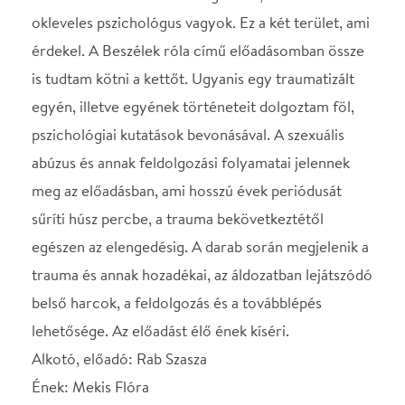
Ének: Mekis Flóra
Fény: Lukács Gergő
Támogatók: L1 Egyesület, Sín Művészeti Központ
Az előadás a Nemzeti Kulturális Alap Imre Zoltán
Programjának támogatásával jött létre.
Helyszín
MU Színház
Budapest, XI., Körösy
József u. 17.
Térkép