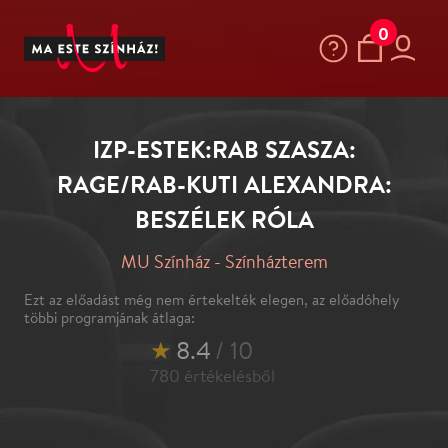
0
IZP-ESTEK:RAB SZASZA:
RAGE/RAB-KUTI ALEXANDRA:
BESZÉLEK RÓLA
MU Színház - Színházterem
Ezt az előadást még nem értekelték elegen, az előadóhely
többi programjának átlaga:
★
8.4
/ 10
780
értékelésből