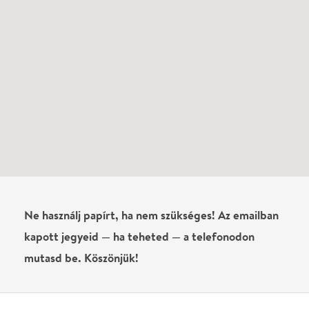
Írj véleményt
Név
0
/
4000
Ha nem vagy belépve, vagy nem vásároltál még jegyet erre az
előadásra, akkor jóvá kell hagyjuk az írásodat, mielőtt
megjelenne.
Regisztrálj/lépj be
vagy vásárolj jegyet az
előadásra az azonnali kommenteléshez.
ELKÜLDÖM