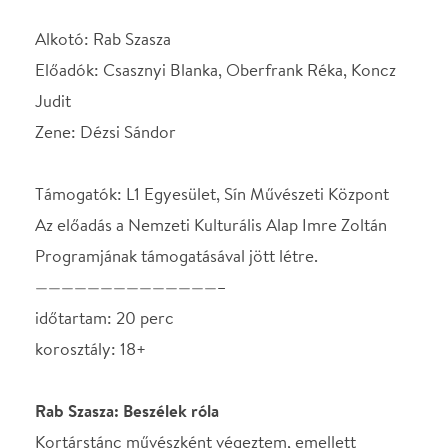
korosztály: 18+
Rab Szasza: Beszélek róla
Kortárstánc művészként végeztem, emellett
okleveles pszichológus vagyok. Ez a két terület, ami
érdekel. A Beszélek róla című előadásomban össze
is tudtam kötni a kettőt. Ugyanis egy traumatizált
egyén, illetve egyének történeteit dolgoztam föl,
pszichológiai kutatások bevonásával. A szexuális
abúzus és annak feldolgozási folyamatai jelennek
meg az előadásban, ami hosszú évek periódusát
sűríti húsz percbe, a trauma bekövetkeztétől
egészen az elengedésig. A darab során megjelenik a
trauma és annak hozadékai, az áldozatban lejátszódó
belső harcok, a feldolgozás és a továbblépés
lehetősége. Az előadást élő ének kíséri.
Alkotó, előadó: Rab Szasza