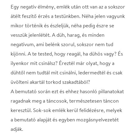
üvölteni akartál torkod szakadtából?
A bemutató során ezt és ehhez hasonló pillanatokat
ragadnak meg a táncosok, természetesen táncon
keresztül. Sok-sok emlék kerül felidézésre, melyek
a bemutató alapját és egyben mozgásnyelvezetét
adják.
Alkotó: Rab Szasza
Előadók: Csasznyi Blanka, Oberfrank Réka, Koncz
Judit
Zene: Dézsi Sándor
Támogatók: L1 Egyesület, Sín Művészeti Központ
Az előadás a Nemzeti Kulturális Alap Imre Zoltán
Programjának támogatásával jött létre.
——————————————–
időtartam: 20 perc