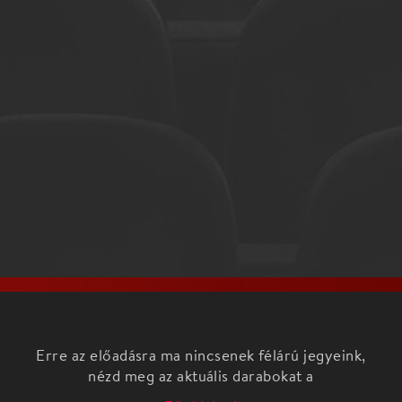
Erre az előadásra ma nincsenek félárú jegyeink,
nézd meg az aktuális darabokat a
Főoldalon!
IZP-estek (az NKA Imre Zoltán programjának
támogatásával):