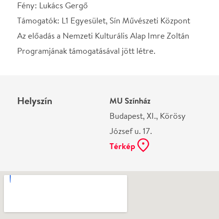
Ne használj papírt, ha nem szükséges! Az emailban
kapott jegyeid — ha teheted — a telefonodon
mutasd be. Köszönjük!
Vélemények
Még nem írtak véleményt az előadásról. Te
láttad?