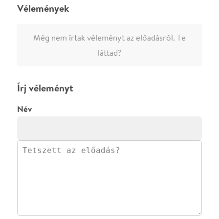
·
·
ADATVÉDELEM
FELIRATKOZOM
KAPCSOLAT
·
·
·
·
SZÍNHÁZAINK
RÓLUNK
SAJTÓSZOBA
·
BLOG
ÁSZF
Facebookon
Instagramon
Kövess minket
&