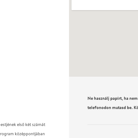
Ne használj papírt, ha nem
telefonodon mutasd be. K
estjének első két számát
a program középpontjában