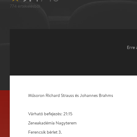
774
értékelésből
Erre 
Műsoron Richard Strauss és Johannes Brahms
Várható befejezés: 21:15
Zeneakadémia Nagyterem
Ferencsik bérlet 3.