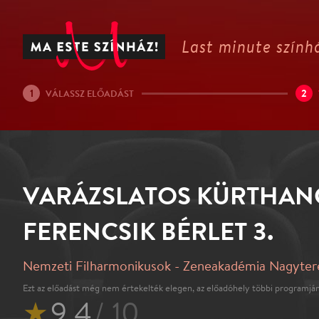
Last minute színhá
1
2
VÁLASSZ ELŐADÁST
VARÁZSLATOS KÜRTHA
FERENCSIK BÉRLET 3.
Nemzeti Filharmonikusok - Zeneakadémia Nagyte
Ezt az előadást még nem értekelték elegen, az előadóhely többi programján
★
9.4
/ 10