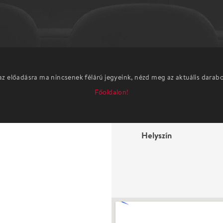
az előadásra ma nincsenek félárú jegyeink, nézd meg az aktuális darab
Főoldalon!
Helyszín