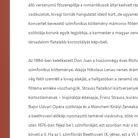
álló versenymű főszereplője a romantikusok által kedvelt ré
vadászatok, lovagi tornák hangulatát idéző kürt, de ugyanez
koncertet bevezető szimfonikus költemény mámoros főtémá
szólistája korunk egyik legjobbja, a karmester a magyar ze
társadalom fiatalabb korosztályát képviseli.
Az 1884-ben keletkezett Don Juan a huszonnégy éves Rich
szimfonikus költeménye. Alapja Nikolaus Lenau verses drám
vég felől szemléli a lovag alakját, a hallgatóban a zenemű u
főtéma emléke visszhangzik. Strauss fiatalkori kürtverseny
kürtszólamának – inspirálója édesapja, Franz Strauss, korá
Bajor Udvari Opera szólistája és a Müncheni Királyi Zeneak
a beethoveni előkép nyomasztó terhével viaskodva, több min
után 1876-ban fejezi be I. szimfóniáját, ezt azonban már a 
követi a II. Ha az I. szimfóniát Beethoven IX.-jéhez, ezt a VI