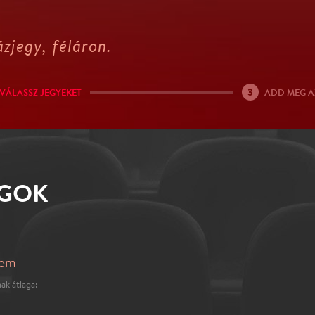
zjegy, féláron.
3
VÁLASSZ JEGYEKET
ADD MEG A
NGOK
rem
ak átlaga: