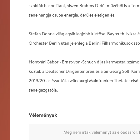
szokták hasonlítani, hiszen Brahms D-dúr művéből is a Term
zene hangja csupa energia, derű és életigenlés.
Stefan Dohr a világ egyik legjobb kürtöse, Bayreuth, Nizza
Orchester Berlin után jelenleg a Berlini Filharmonikusok szól
Hontvári Gábor - Ernst-von-Schuch díjas karmester, számo
köztük a Deutscher Dirigentenpreis és a Sir Georg Solti Karm
2019/20-as évadtól a würzburgi Mainfranken Thetater első 
zeneigazgatója.
Vélemények
Még nem írtak véleményt az előadásról. T