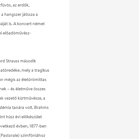
zfúvós, az erdők,
 a hangszer játssza a
ját is. A koncert német
nei előadóművész-
ard Strauss második
atöredéke, mely a tragikus
tán mégis az életörömittas
ének – és életműve összes
nak vezető kürtművésze, a
adémia tanára volt. Brahms
t húsz évi előkészület
következő évben, 1877-ben
. (Pastorale) szimfóniához