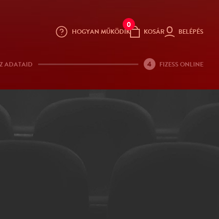
0
HOGYAN MŰKÖDIK
KOSÁR
BELÉPÉS
4
Z ADATAID
FIZESS ONLINE