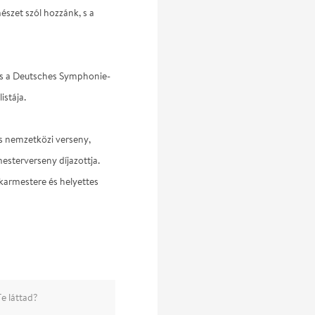
észet szól hozzánk, s a
 és a Deutsches Symphonie-
istája.
s nemzetközi verseny,
esterverseny díjazottja.
karmestere és helyettes
e láttad?