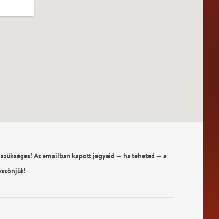
 szükséges! Az emailban kapott jegyeid — ha teheted — a
öszönjük!