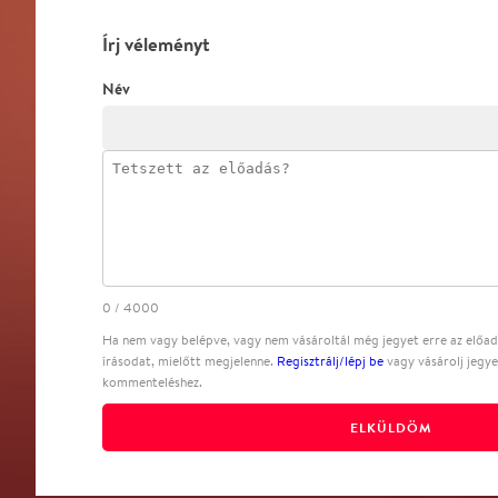
Írj véleményt
Név
0
/
4000
Ha nem vagy belépve, vagy nem vásároltál még jegyet erre az előadá
írásodat, mielőtt megjelenne.
Regisztrálj/lépj be
vagy vásárolj jegye
kommenteléshez.
ELKÜLDÖM