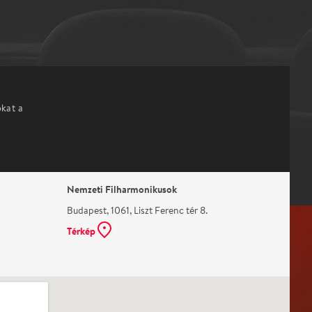
okat a
Nemzeti Filharmonikusok
Budapest, 1061, Liszt Ferenc tér 8.
Térkép