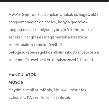
zeneirodalom remekműveit. A
befogadóképességükhöz alkalmazkodó műsorban a
zene megértését szakértő műsorvezető is segíti.
HANGULATOK
MŰSOR
Haydn: e-moll szimfónia, No. 44 - részletek
Schubert: IV. szimfónia – részletek
KÖZREMŰKÖDIK
Műsorvezető: Fenyő Gábor
VEZÉNYEL:
Farkas Róbert
A MÁV Szimfonikus Zenekar általános iskolás
gyerekeknek szóló sorozata.