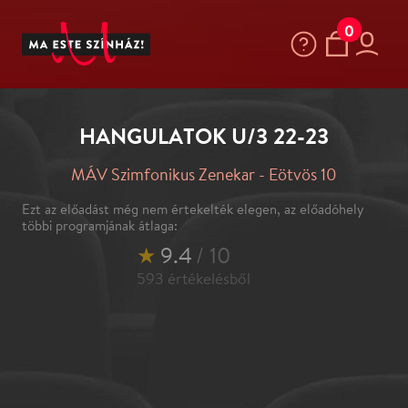
0
HANGULATOK U/3 22-23
MÁV Szimfonikus Zenekar - Eötvös 10
Ezt az előadást még nem értekelték elegen, az előadóhely
többi programjának átlaga:
★
9.4
/ 10
593
értékelésből