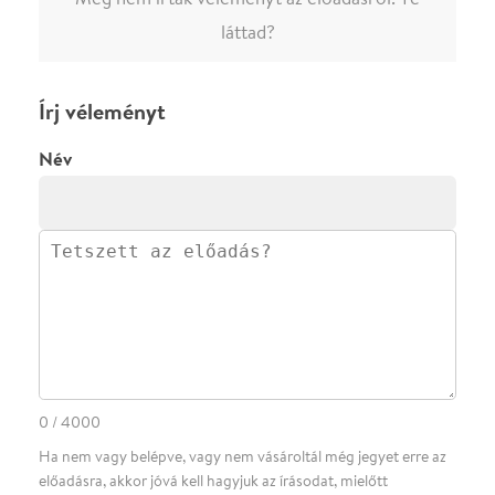
·
·
·
·
SZÍNHÁZAINK
RÓLUNK
SAJTÓSZOBA
·
BLOG
ÁSZF
Facebookon
Instagramon
Kövess minket
&