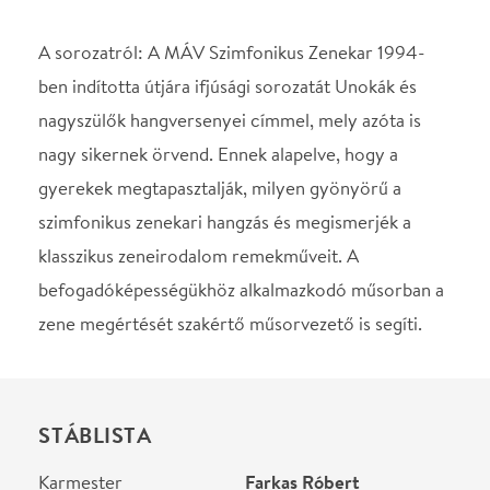
Karmester
Farkas Róbert
Helyszín
MÁV Szimfonikus
Zenekar
Budapest, 1067, Eötvös
utca 10
Térkép