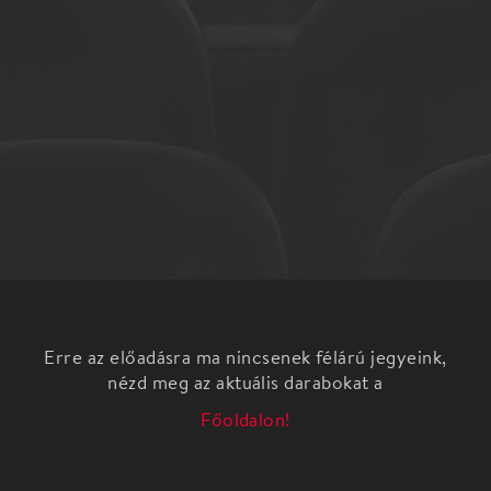
Erre az előadásra ma nincsenek félárú jegyeink,
nézd meg az aktuális darabokat a
Főoldalon!
A MÁV Szimfonikus Zenekar Unokák és nagyszülők
hangversenyeinek alapelve, hogy a gyerekek
megtapasztalják, milyen gyönyörű a szimfonikus
zenekari hangzás és megismerjék a klasszikus