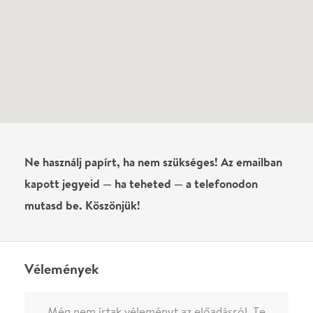
Név
0
/
4000
Ha nem vagy belépve, vagy nem vásároltál még jegyet erre az
előadásra, akkor jóvá kell hagyjuk az írásodat, mielőtt
megjelenne.
Regisztrálj/lépj be
vagy vásárolj jegyet az
előadásra az azonnali kommenteléshez.
ELKÜLDÖM
·
·
ADATVÉDELEM
FELIRATKOZOM
KAPCSOLAT