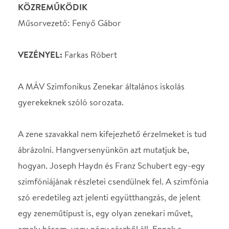
A zene szavakkal nem kifejezhető érzelmeket is tud
ábrázolni. Hangversenyünkön azt mutatjuk be,
hogyan. Joseph Haydn és Franz Schubert egy-egy
szimfóniájának részletei csendülnek fel. A szimfónia
szó eredetileg azt jelenti együtthangzás, de jelent
egy zeneműtípust is, egy olyan zenekari művet,
amely három, vagy négy részből áll. Ennek a
szimfóniának száz évvel a zeneszerző halála után
adták a „Gyász” alcímet. A mű lassú tétele valóban
nagyon komoly, érezhetjük szomorúnak is, az utána
következő gyors tétel viszont jókedvű, mintha csak
vigasztalni akarná a hallgatókat. Schubert is írt
szimfóniákat, az egyiknek közülük azt a címet adta:
„Tragikus”. Az olyan történeteket nevezzük
tragikusnak, amelyekben valamilyen nagyon
szomorú, vagy fájdalmas esemény történik. A mű
első tételének hangulatára értette ezt, bár