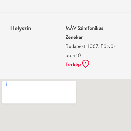
Ne használj papírt, ha nem szükséges! Az emailban
kapott jegyeid — ha teheted — a telefonodon
mutasd be. Köszönjük!
Vélemények
Még nem írtak véleményt az előadásról. Te
láttad?
Írj véleményt