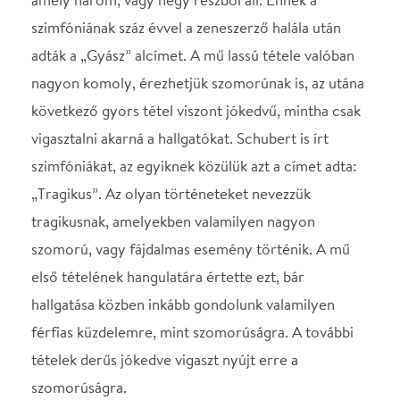
hallgatása közben inkább gondolunk valamilyen
férfias küzdelemre, mint szomorúságra. A további
tételek derűs jókedve vigaszt nyújt erre a
szomorúságra.
A sorozatról: A MÁV Szimfonikus Zenekar 1994-
ben indította útjára ifjúsági sorozatát Unokák és
nagyszülők hangversenyei címmel, mely azóta is
nagy sikernek örvend. Ennek alapelve, hogy a
gyerekek megtapasztalják, milyen gyönyörű a
szimfonikus zenekari hangzás és megismerjék a
klasszikus zeneirodalom remekműveit. A
befogadóképességükhöz alkalmazkodó műsorban a
zene megértését szakértő műsorvezető is segíti.
STÁBLISTA