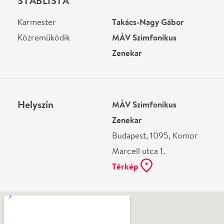
Ne használj papírt, ha nem szükséges! Az emailban
kapott jegyeid — ha teheted — a telefonodon
mutasd be. Köszönjük!