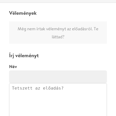
megjelenne.
Regisztrálj/lépj be
vagy vásárolj jegyet az
előadásra az azonnali kommenteléshez.
ELKÜLDÖM
·
·
ADATVÉDELEM
FELIRATKOZOM
KAPCSOLAT
·
·
·
·
SZÍNHÁZAINK
RÓLUNK
SAJTÓSZOBA
·
BLOG
ÁSZF
Facebookon
Instagramon
Kövess minket
&