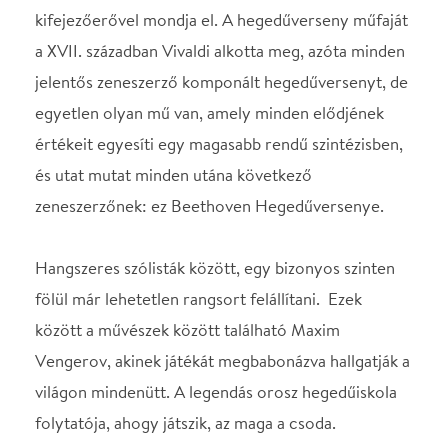
Hangszeres szólisták között, egy bizonyos szinten
fölül már lehetetlen rangsort felállítani. Ezek
között a művészek között található Maxim
Vengerov, akinek játékát megbabonázva hallgatják a
világon mindenütt. A legendás orosz hegedűiskola
folytatója, ahogy játszik, az maga a csoda.
Karmesterünk, Takács-Nagy Gábor ragyogó
hegedűművészi és kamarazenei pályafutás után
kezdett vezényelni, korábbi tapasztalatait
kamatoztatva, rendkívüli önkontrollal fejlesztve
karmesteri tudását. Sikerei igazolják, hogy jó utat
választott.
KÖZREMŰKÖDIK:
Maxim Vengerov - hegedű
VEZÉNYEL: