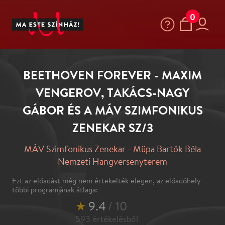
0
BEETHOVEN FOREVER - MAXIM
VENGEROV, TAKÁCS-NAGY
GÁBOR ÉS A MÁV SZIMFONIKUS
ZENEKAR SZ/3
MÁV Szimfonikus Zenekar - Müpa Bartók Béla
Nemzeti Hangversenyterem
Ezt az előadást még nem értekelték elegen, az előadóhely
többi programjának átlaga:
★
9.4
/ 10
593
értékelésből