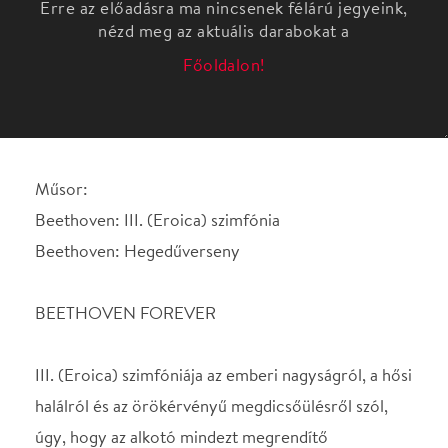
Műsor:
Beethoven: III. (Eroica) szimfónia
Beethoven: Hegedűverseny
BEETHOVEN FOREVER
III. (Eroica) szimfóniája az emberi nagyságról, a hősi
halálról és az örökérvényű megdicsőülésről szól,
úgy, hogy az alkotó mindezt megrendítő
kifejezőerővel mondja el. A hegedűverseny műfaját
a XVII. században Vivaldi alkotta meg, azóta minden
jelentős zeneszerző komponált hegedűversenyt, de
egyetlen olyan mű van, amely minden elődjének
értékeit egyesíti egy magasabb rendű szintézisben,
és utat mutat minden utána következő
zeneszerzőnek: ez Beethoven Hegedűversenye.