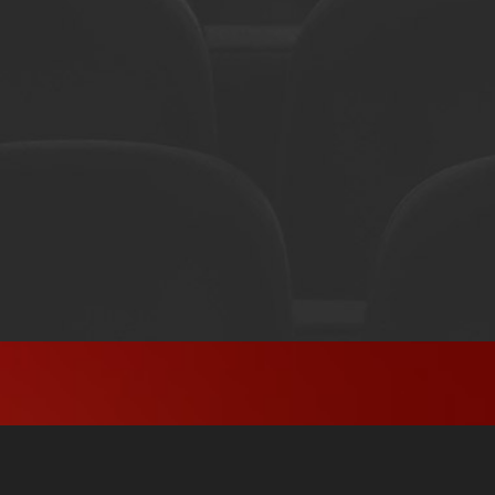
Erre az előadásra ma nincsenek félárú jegyeink,
nézd meg az aktuális darabokat a
Főoldalon!