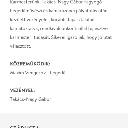
Takács-Nagy Gábor
STÁBLISTA
Karmester
Takács-Nagy Gábor
Közreműködik
MÁV Szimfonikus
Zenekar
Helyszín
MÁV Szimfonikus
Zenekar
Budapest, 1095, Komor
Marcell utca 1.
Térkép