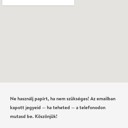
Vélemények
Még nem írtak véleményt az előadásról. Te
láttad?
Írj véleményt
Név
0
/
4000
Ha nem vagy belépve, vagy nem vásároltál még jegyet erre az
előadásra, akkor jóvá kell hagyjuk az írásodat, mielőtt