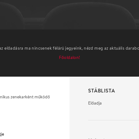
az előadásra ma nincsenek félárú jegyeink, nézd meg az aktuális darab
Főoldalon!
STÁBLISTA
mfonikus zenekarként működő
Előadja
je