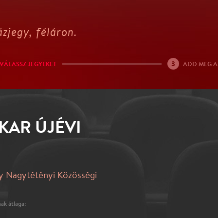
zjegy, féláron.
3
VÁLASSZ JEGYEKET
ADD MEG A
KAR ÚJÉVI
y Nagytétényi Közösségi
ak átlaga: