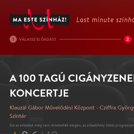
Last minute színhá
1
2
VÁLASSZ ELŐADÁST
A 100 TAGÚ CIGÁNYZENE
KONCERTJE
Klauzál Gábor Művelődési Központ - Cziffra Györg
Színtér
Ezt az előadást még nem értekelték elegen, az előadóhely többi programján