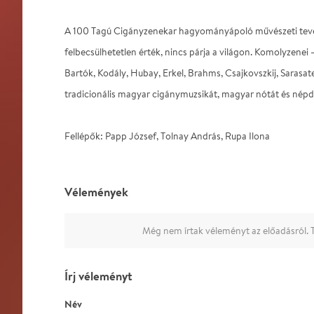
A 100 Tagú Cigányzenekar hagyományápoló művészeti te
felbecsülhetetlen érték, nincs párja a világon. Komolyzenei 
Bartók, Kodály, Hubay, Erkel, Brahms, Csajkovszkij, Sarasat
tradicionális magyar cigánymuzsikát, magyar nótát és népda
Fellépők: Papp József, Tolnay András, Rupa Ilona
Vélemények
Még nem írtak véleményt az előadásról. T
Írj véleményt
Név