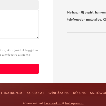
Ne használj papírt, ha nem
telefonodon mutasd be. K
sra, akkor jóvá kell hagyjuk az
t az előadásra az azonnali
FELIRATKOZOM
·
KAPCSOLAT
·
SZÍNHÁZAINK
·
RÓLUNK
·
SAJTÓSZO
Facebookon
Instagramon
Kövess minket
&