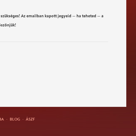
 szükséges! Az emailban kapott jegyeid — ha teheted — a
öszönjük!
BA
·
BLOG
·
ÁSZF