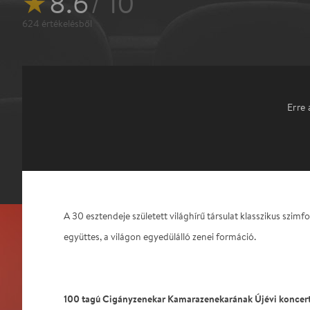
★
8.6
/ 10
624
értékelésből
Erre 
A 30 esztendeje született világhírű társulat klasszikus szi
együttes, a világon egyedülálló zenei formáció.
100 tagú Cigányzenekar Kamarazenekarának Újévi koncert