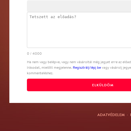
0
/
4000
Ha nem vagy belépve, vagy nem vásároltál még jegyet erre az előadá
írásodat, mielőtt megjelenne.
Regisztrálj/lépj be
vagy vásárolj jegye
kommenteléshez.
ELKÜLDÖM
ADATVÉDELEM
·