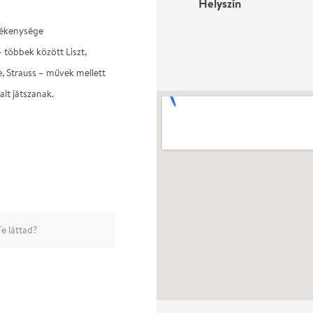
Helyszín
vékenysége
– többek között Liszt,
e, Strauss – művek mellett
lt játszanak.
e láttad?