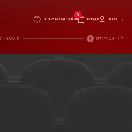
0
HOGYAN MŰKÖDIK
KOSÁR
BELÉPÉS
4
Z ADATAID
FIZESS ONLINE