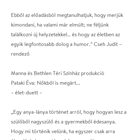
rendező
Manna és Bethlen Téri Színház produkció
Pataki Éva: Nőkből is megárt...
– élet-duett –
„Egy anya-lánya történet arról, hogy hogyan lesz a
szülőből nagyszülő és a gyermekből édesanya.
Hogy mi történik velünk, ha egyszer csak arra
ébredünk, hogy a társadalom szemében
megöregedtünk, de belül nem így érezzük? Pataki
Éva szavait idézve: “(...) az ember kívülről ugyan
öregszik, de van egy belső mag, az “én”, ami
szabadon kószál a testtől függetlenül.”
Játsszák: