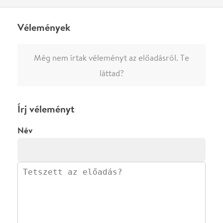
megjelenne.
Regisztrálj/lépj be
vagy vásárolj jegyet az
előadásra az azonnali kommenteléshez.
ELKÜLDÖM
·
·
ADATVÉDELEM
FELIRATKOZOM
KAPCSOLAT
·
·
·
·
SZÍNHÁZAINK
RÓLUNK
SAJTÓSZOBA
·
BLOG
ÁSZF
Facebookon
Instagramon
Kövess minket
&