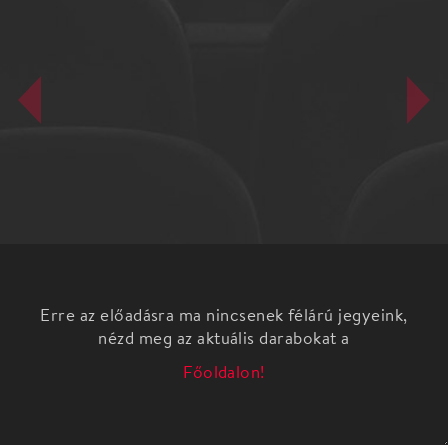
Erre az előadásra ma nincsenek félárú jegyeink,
nézd meg az aktuális darabokat a
Főoldalon!
Ebből az előadásból megtanulhatjuk, hogy merjük
kimondani, ha valami már elmúlt; ne féljünk
találkozni új helyzetekkel… és hogy az életben az
egyik legfontosabb dolog a humor.” Cseh Judit –