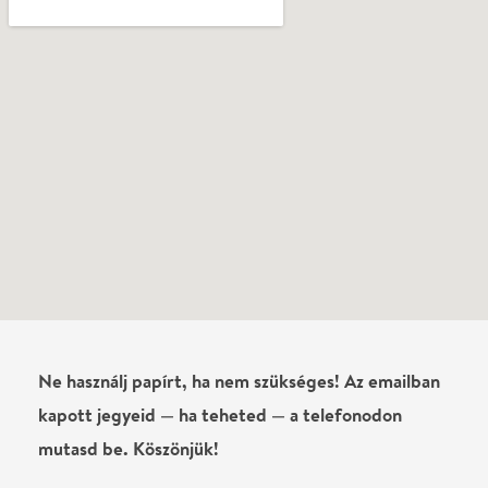
Vélemények
Még nem írtak véleményt az előadásról. Te
láttad?
Írj véleményt
Név
0
/
4000
Ha nem vagy belépve, vagy nem vásároltál még jegyet erre az
előadásra, akkor jóvá kell hagyjuk az írásodat, mielőtt