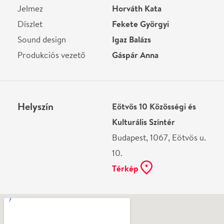
Ne használj papírt, ha nem szükséges! Az emailban
kapott jegyeid — ha teheted — a telefonodon
mutasd be. Köszönjük!