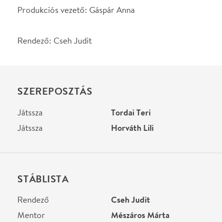
STÁBLISTA
Rendező
Cseh Judit
Mentor
Mészáros Márta
Jelmez
Horváth Kata
Díszlet
Fekete Györgyi
Sound design
Igaz Balázs
Produkciós vezető
Gáspár Anna
Helyszín
Eötvös 10 Közösségi és
Kulturális Színtér
Budapest, 1067, Eötvös u.
10.
Térkép