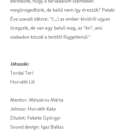
Tordai Teri
Horváth Lili
Mentor: Mészáros Márta
Jelmez: Horváth Kata
Díszlet: Fekete Györgyi
Sound design: Igaz Balázs
Produkciós vezető: Gáspár Anna
Rendező: Cseh Judit
SZEREPOSZTÁS
Játssza
Tordai Teri
Játssza
Horváth Lili