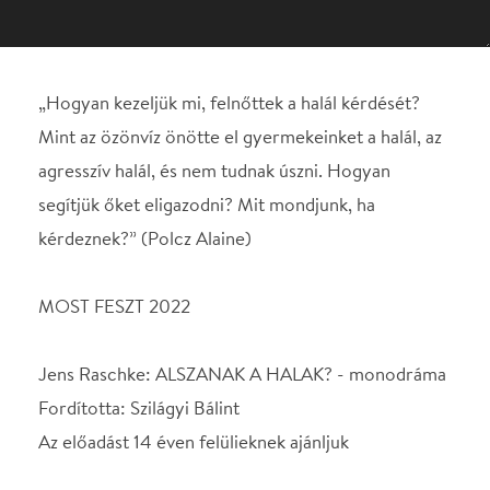
segítjük őket eligazodni? Mit mondjunk, ha
kérdeznek?” (Polcz Alaine)
MOST FESZT 2022
Jens Raschke: ALSZANAK A HALAK? - monodráma
Fordította: Szilágyi Bálint
Az előadást 14 éven felülieknek ajánljuk
Játssza: Fridrik Noémi
Rendező: Pregitzer Fruzsina
A mostani életünk alig tud mit kezdeni a halállal,
ezért inkább elhárítja, hallgat róla. Ami nehéz,
amiről gondolkodni, beszélni kellene, az nincs.
Pedig a gyermek gondolkodik és kérdez. Kíváncsi és
tudni akar: tudni szeretné, mi történik a