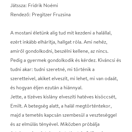
szeretteivel, akiket elveszít, mi lehet, mi van odaát,
és hogyan éljen ezután a hiánnyal.
Jette, a tízéves kislány elveszíti hatéves kisöccsét,
Emilt. A betegség alatt, a halál megtörténtekor,
majd a temetés kapcsán szembesül a veszteséggel
és az elmúlás tényével. Miközben próbálja
értelmezni az értelmezhetetlent és felfogni a
felfoghatatlant, a gyermek őszinteségével és
kérlelhetetlen logikájával szembesíti a felnőtteket
saját elhallgatásaikkal és félelmeikkel. Próbálja
megérteni a világot, mely bizonyos értelemben
örökre megváltozott körülötte; próbál választ
keresni arra: milyen lesz ezután az élet? Miért
viselkednek másképp a szülei, tudják-e még őt
szeretni? Egy felnőtt általában óvatos: mit mondjak,
mennyit mondjak el? Hogyan mondjam azt, amit
muszáj elmondani? Egyáltalán hogyan kerülhető el