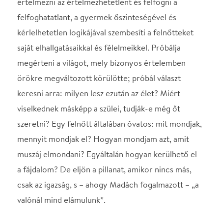
a fájdalom? De eljön a pillanat, amikor nincs más,
csak az igazság, s – ahogy Madách fogalmazott – „a
valónál mind elámulunk”.
Jens Raschke bátor és hiánypótló darabja 2012-ben
elnyerte a mühlheimi Gyerekdarab Fesztivál fődíját.
A művet, mely segítheti a gyermekek és felnőttek
szembenézését az élet legnehezebb kérdéseivel,
színházunk népszerű művésznője, Pregitzer Fruzsina
rendezi, előadója Fridrik Noémi.
A Móricz Zsigmond Színház előadása
SZEREPOSZTÁS
Játssza
Fridrik Noémi