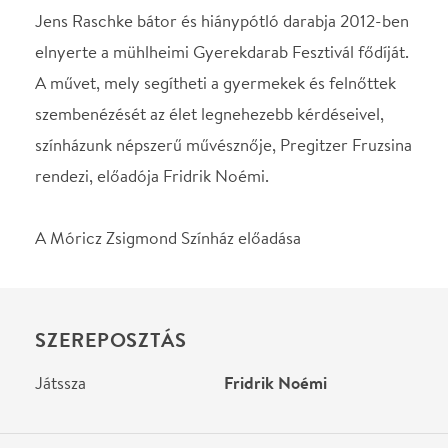
STÁBLISTA
Rendező
Pregitzer Fruzsina
Helyszín
Jászai Mari Színház -
Népház
Tatabánya, 2800, Népház
u.5.
Térkép