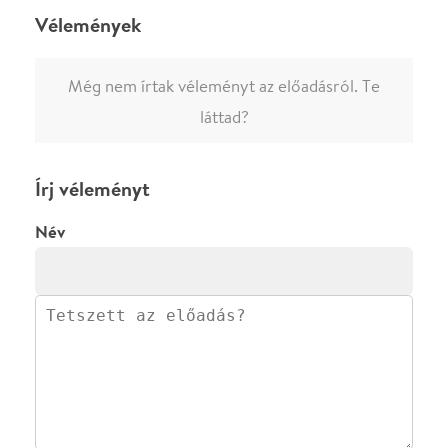
·
·
ADATVÉDELEM
FELIRATKOZOM
KAPCSOLAT
·
·
·
·
SZÍNHÁZAINK
RÓLUNK
SAJTÓSZOBA
·
BLOG
ÁSZF
Facebookon
Instagramon
Kövess minket
&