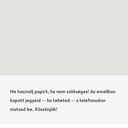
láttad?
Írj véleményt
Név
0
/
4000
Ha nem vagy belépve, vagy nem vásároltál még jegyet erre az
előadásra, akkor jóvá kell hagyjuk az írásodat, mielőtt
megjelenne.
Regisztrálj/lépj be
vagy vásárolj jegyet az
előadásra az azonnali kommenteléshez.
ELKÜLDÖM