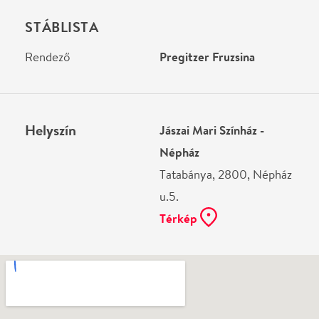
Ne használj papírt, ha nem szükséges! Az emailban
kapott jegyeid — ha teheted — a telefonodon
mutasd be. Köszönjük!
Vélemények
Még nem írtak véleményt az előadásról. Te