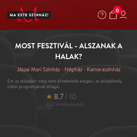
0
MOST FESZTIVÁL - ALSZANAK A
HALAK?
Jászai Mari Színház - Népház - Kamaraszínház
Ezt az előadást még nem értekelték elegen, az előadóhely
többi programjának átlaga:
★
8.7
/ 10
432
értékelésből