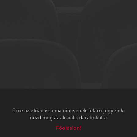
Erre az előadásra ma nincsenek félárú jegyeink,
nézd meg az aktuális darabokat a
Főoldalon!
„Hogyan kezeljük mi, felnőttek a halál kérdését?
Mint az özönvíz önötte el gyermekeinket a halál, az
agresszív halál, és nem tudnak úszni. Hogyan