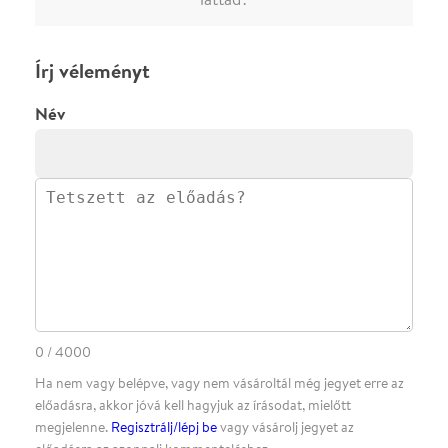
ELKÜLDÖM
·
·
ADATVÉDELEM
FELIRATKOZOM
KAPCSOLAT
·
·
·
·
SZÍNHÁZAINK
RÓLUNK
SAJTÓSZOBA
·
BLOG
ÁSZF
Facebookon
Instagramon
Kövess minket
&