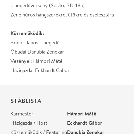
STÁBLISTA
Karmester
Hámori Máté
Házigazda / Host
Eckhardt Gábor
Közreműködik / Featuring
Danubia Zenekar
Helyszín
Budapest Music Center
Budapest, 1093, Mátyás
utca 8.
Térkép