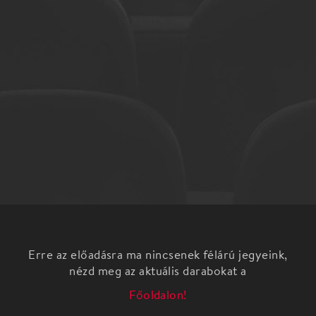
Erre az előadásra ma nincsenek félárú jegyeink,
nézd meg az aktuális darabokat a
Főoldalon!
A rejtély – központi kellék minden nagy életműben.
Amiről nem lehet beszélni, ahol az ember „Észak-
fok, titok, idegenség”, ott kezdődik az örök érvény.