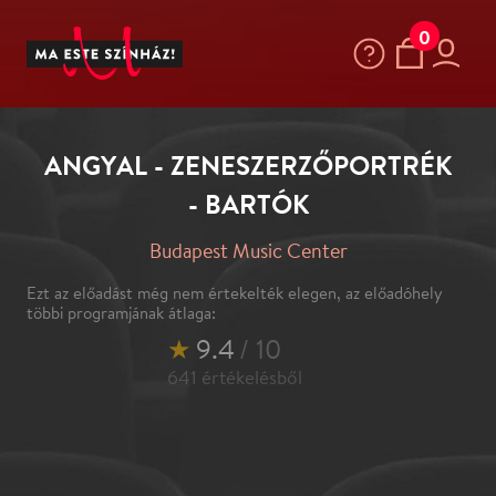
0
ANGYAL - ZENESZERZŐPORTRÉK
- BARTÓK
Budapest Music Center
Ezt az előadást még nem értekelték elegen, az előadóhely
többi programjának átlaga:
★
9.4
/ 10
641
értékelésből