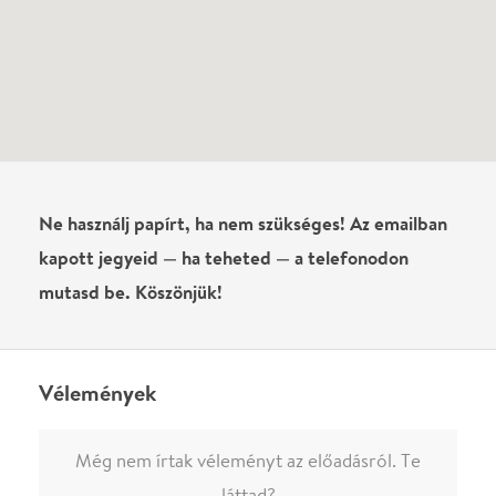
Még nem írtak véleményt az előadásról. Te
láttad?
Írj véleményt
Név
0
/
4000
Ha nem vagy belépve, vagy nem vásároltál még jegyet erre az
előadásra, akkor jóvá kell hagyjuk az írásodat, mielőtt
megjelenne.
Regisztrálj/lépj be
vagy vásárolj jegyet az
előadásra az azonnali kommenteléshez.