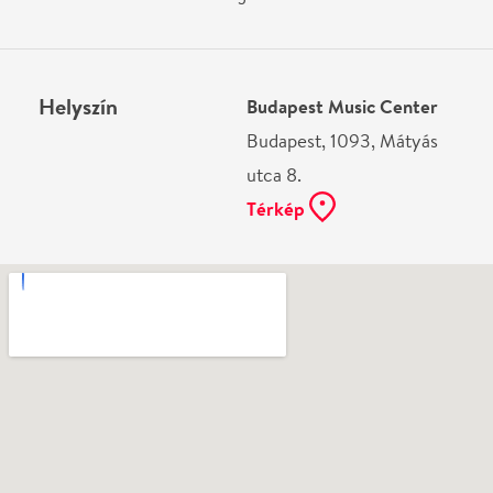
Ne használj papírt, ha nem szükséges! Az emailban
kapott jegyeid — ha teheted — a telefonodon
mutasd be. Köszönjük!
Vélemények