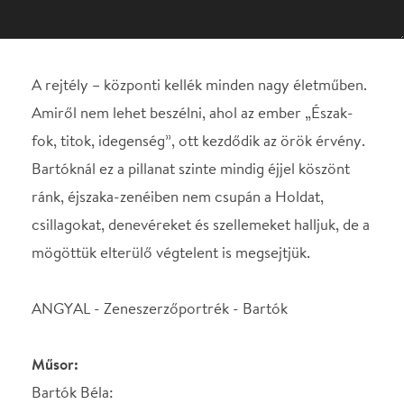
Bartóknál ez a pillanat szinte mindig éjjel köszönt
ránk, éjszaka-zenéiben nem csupán a Holdat,
csillagokat, denevéreket és szellemeket halljuk, de a
mögöttük elterülő végtelent is megsejtjük.
ANGYAL - Zeneszerzőportrék - Bartók
Műsor:
Bartók Béla:
I. hegedűverseny (Sz. 36, BB 48a)
Zene húros hangszerekre, ütőkre és cselesztára
Közreműködik:
Bodor János – hegedű
Óbudai Danubia Zenekar
Vezényel: Hámori Máté
Házigazda: Eckhardt Gábor