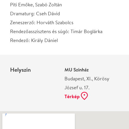
Ne használj papírt, ha nem szükséges! Az emailban
kapott jegyeid — ha teheted — a telefonodon
mutasd be. Köszönjük!