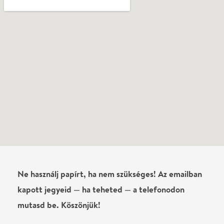
Vélemények
György Köteles
2022-04-09
Minden mozzanat a helyén van az előadásban,
pergő dialógusok, monológok és ensemble-ok,
finom aktualizálás, gondosan kidolgozott és
igényesen megszólaló ének és zene.
Írj véleményt
Név