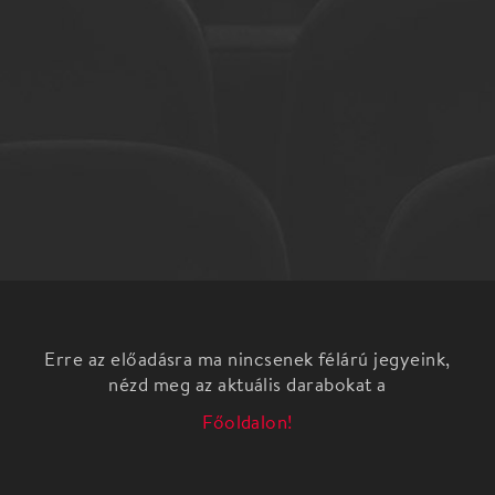
Erre az előadásra ma nincsenek félárú jegyeink,
nézd meg az aktuális darabokat a
Főoldalon!
Író: Tom Stoppard:
fordította: Vas István
A William Shakespeare Hamlet, dán királyfi című
tragédiájából származó idézeteket fordította: Arany