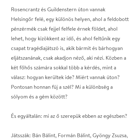
És egyáltalán: mi az ő szerepük ebben az egészben?
Játsszák: Bán Bálint, Formán Bálint, Gyöngy Zsuzsa,
Piti Emőke, Szabó Zoltán
Dramaturg: Cseh Dávid
Zeneszerző: Horváth Szabolcs
Rendezőasszisztens és súgó: Timár Boglárka
Rendező: Király Dániel
Helyszín
MU Színház
Budapest, XI., Körösy
József u. 17.
Térkép