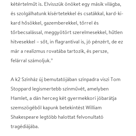
A k2 Színház új bemutatójában színpadra viszi Tom
Stoppard legismertebb színművét, amelyben
Hamlet, a dán herceg két gyermekkori jóbarátja
szemszögéből kapunk betekintést William
Shakespeare legtöbb halottat felvonultató
tragédiájába.
Rosencrantz és Guildenstern úton vannak
Helsingőr felé, egy különös helyen, ahol a feldobott
pénzérmék csak fejjel felfele érnek földet, ahol
lehet, hogy kizökkent az idő, és ahol feltűnik egy
csapat tragédiajátszó is, akik bármit és bárhogyan
eljátszanának, csak akadjon néző, aki nézi. Közben a
két főhős számára sokkal több a kérdés, mint a
válasz: hogyan kerültek ide? Miért vannak úton?
Pontosan honnan fúj a szél? Mi a különbség a
sólyom és a gém között?