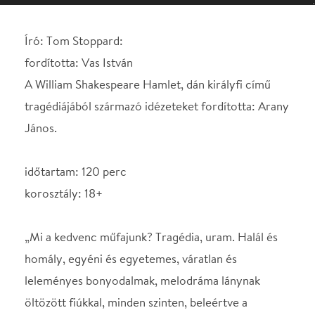
János.
időtartam: 120 perc
korosztály: 18+
„Mi a kedvenc műfajunk? Tragédia, uram. Halál és
homály, egyéni és egyetemes, váratlan és
leleményes bonyodalmak, melodráma lánynak
öltözött fiúkkal, minden szinten, beleértve a
kétértelműt is. Elvisszük önöket egy másik világba,
és szolgálhatunk kísértetekkel és csatákkal, kard-ki-
kard hősökkel, gazemberekkel, tőrrel és
tőrbecsalással, meggyötört szerelmesekkel, hűtlen
hitvesekkel – sőt, in flagrantival is, jó pénzért, de ez
már a realizmus rovatába tartozik, és persze,
felárral számoljuk.”