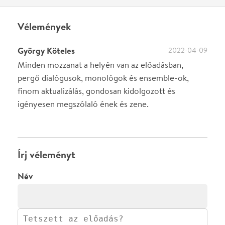
0
/
4000
Ha nem vagy belépve, vagy nem vásároltál még jegyet erre az
előadásra, akkor jóvá kell hagyjuk az írásodat, mielőtt
megjelenne.
Regisztrálj/lépj be
vagy vásárolj jegyet az
előadásra az azonnali kommenteléshez.
ELKÜLDÖM
·
·
ADATVÉDELEM
FELIRATKOZOM
KAPCSOLAT
·
·
·
·
SZÍNHÁZAINK
RÓLUNK
SAJTÓSZOBA
·
BLOG
ÁSZF
Facebookon
Instagramon
Kövess minket
&