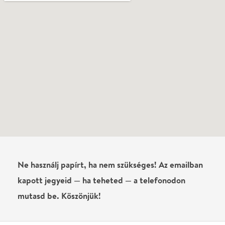
Írj véleményt
Név
0
/
4000
Ha nem vagy belépve, vagy nem vásároltál még jegyet erre az
előadásra, akkor jóvá kell hagyjuk az írásodat, mielőtt
megjelenne.
Regisztrálj/lépj be
vagy vásárolj jegyet az
előadásra az azonnali kommenteléshez.
ELKÜLDÖM
·
·
ADATVÉDELEM
FELIRATKOZOM
KAPCSOLAT