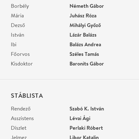
Súgó
Csizmadia Gabriella
Kellék
Bíró Tamás
Voronko Miklós
Helyszín
Karinthy Színház
Budapest, 1115, Bartók
Béla út 130.
Térkép