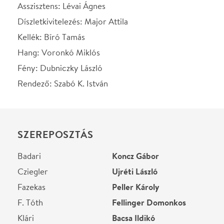
F. Tóth
Fellinger Domonkos
Klári
Bacsa Ildikó
Borbély
Németh Gábor
Mária
Juhász Róza
Dezső
Mihályi Győző
István
Lázár Balázs
Ibi
Balázs Andrea
Főorvos
Széles Tamás
Kisdoktor
Baronits Gábor
STÁBLISTA
Rendező
Szabó K. István
Asszistens
Lévai Ági
Díszlet
Perlaki Róbert
Jelmez
Libor Katalin
Díszletkivitelezés
Major Attila