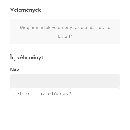
·
·
·
·
SZÍNHÁZAINK
RÓLUNK
SAJTÓSZOBA
·
BLOG
ÁSZF
Facebookon
Instagramon
Kövess minket
&