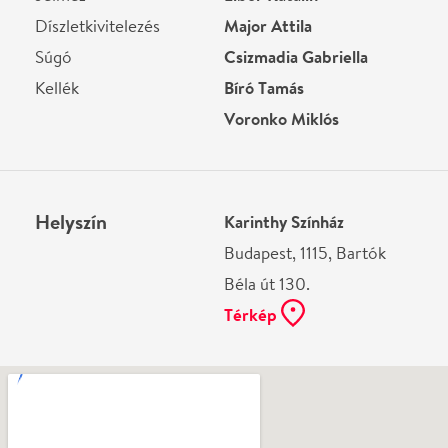
Ne használj papírt, ha nem szükséges! Az emailban
kapott jegyeid — ha teheted — a telefonodon
mutasd be. Köszönjük!
Vélemények
Még nem írtak véleményt az előadásról. Te
láttad?