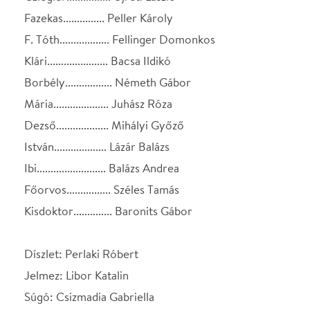
Díszlet: Perlaki Róbert
Jelmez: Libor Katalin
Súgó: Csizmadia Gabriella
Asszisztens: Lévai Ágnes
Díszletkivitelezés: Major Attila
Kellék: Bíró Tamás
Hang: Voronkó Miklós
Fény: Dubniczky László
Rendező: Szabó K. István
SZEREPOSZTÁS
Badari
Koncz Gábor
Cziegler
Ujréti László
Fazekas
Peller Károly