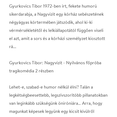
rá...
Gyurkovics Tibor: Nagyvizit - Nyilvános főpróba
tragikomédia 2 részben
Lehet-e, szabad-e humor nélkül élni? Talán a
legkétségbeesettebb, legszívszorítóbb pillanatokban
van leginkább szükségünk öniróniára… Arra, hogy
magunkat képesek legyünk egy kicsit kívülről
szemlélni. Az élet szeretete, az élet igenlése, az élni
akarás a legnagyobb kihívások idején a legerősebb.
Gyurkovics Tibor a Karinthy Színház nézői számára
nem ismeretlen, sőt, a színházszerető közönség
jelentős része még kortársként tekint rá, és mélyen
érti, érzi a szerző humorát, érzékenységét,
üzeneteit. Úgy érezzük, a darabválasztás nem
idegen attól a szellemiségtől, melyet örököltünk.