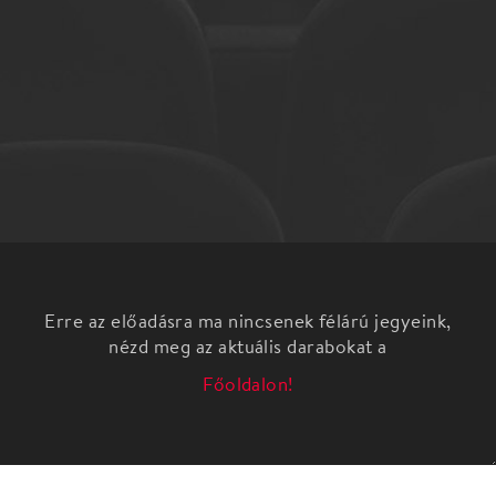
Erre az előadásra ma nincsenek félárú jegyeink,
nézd meg az aktuális darabokat a
Főoldalon!
Gyurkovics Tibor 1972-ben írt, fekete humorú
sikerdarabja, a Nagyvizit egy kórház sebészetének
négyágyas kórtermében játszódik, ahol ki-ki
vérmérsékletétől és lelkiállapotától függően viseli
el azt, amit a sors és a kórházi személyzet kiosztott