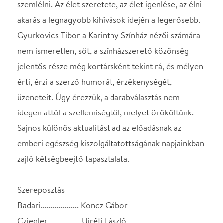
Sajnos különös aktualitást ad az előadásnak az
emberi egészség kiszolgáltatottságának napjainkban
zajló kétségbeejtő tapasztalata.
Szereposztás
Badari................... Koncz Gábor
Cziegler................ Ujréti László
Fazekas............... Peller Károly
F. Tóth.................. Fellinger Domonkos
Klári...................... Bacsa Ildikó
Borbély................. Németh Gábor
Mária.................... Juhász Róza
Dezső................... Mihályi Győző
István................... Lázár Balázs
Ibi......................... Balázs Andrea
Főorvos................ Széles Tamás
Kisdoktor.............. Baronits Gábor