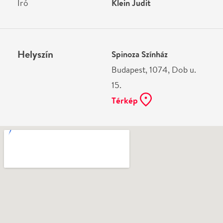
Ne használj papírt, ha nem szükséges! Az emailban
kapott jegyeid — ha teheted — a telefonodon
mutasd be. Köszönjük!
Vélemények