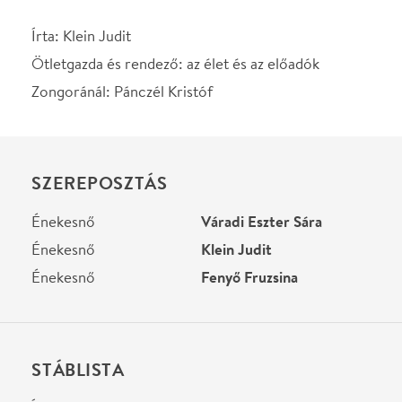
Énekesnő
Váradi Eszter Sára
Énekesnő
Klein Judit
Énekesnő
Fenyő Fruzsina
STÁBLISTA
Író
Klein Judit
Helyszín
Spinoza Színház
Budapest, 1074, Dob u.
15.
Térkép