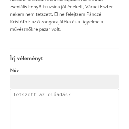
0
/
4000
Ha nem vagy belépve, vagy nem vásároltál még jegyet erre az
előadásra, akkor jóvá kell hagyjuk az írásodat, mielőtt
megjelenne.
Regisztrálj/lépj be
vagy vásárolj jegyet az
előadásra az azonnali kommenteléshez.
ELKÜLDÖM
·
·
ADATVÉDELEM
FELIRATKOZOM
KAPCSOLAT
·
·
·
·
SZÍNHÁZAINK
RÓLUNK
SAJTÓSZOBA
·
BLOG
ÁSZF
Facebookon
Instagramon
Kövess minket
&