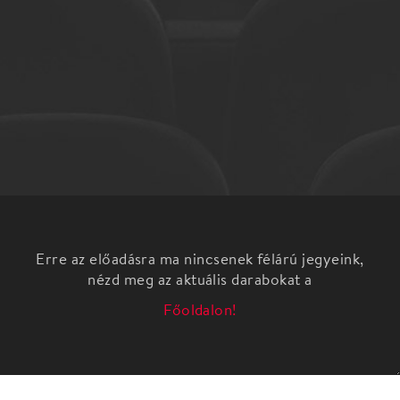
Erre az előadásra ma nincsenek félárú jegyeink,
nézd meg az aktuális darabokat a
Főoldalon!
zenés játék
Három jiddise mame
Három nő, három énekesnő,