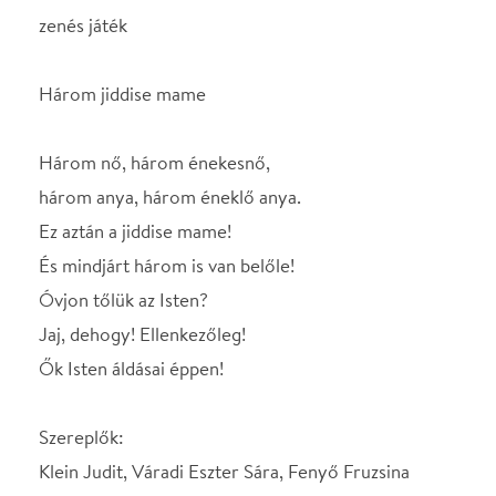
három anya, három éneklő anya.
Ez aztán a jiddise mame!
És mindjárt három is van belőle!
Óvjon tőlük az Isten?
Jaj, dehogy! Ellenkezőleg!
Ők Isten áldásai éppen!
Szereplők:
Klein Judit, Váradi Eszter Sára, Fenyő Fruzsina
Írta: Klein Judit
Ötletgazda és rendező: az élet és az előadók
Zongoránál: Pánczél Kristóf
SZEREPOSZTÁS