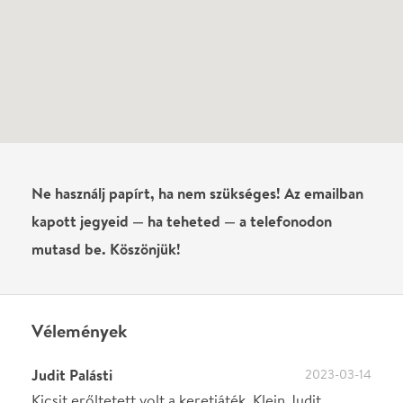
Judit Palásti
2023-03-14
Kicsit erőltetett volt a keretjáték. Klein Judit
zseniális,Fenyő Fruzsina jól énekelt, Váradi Eszter
nekem nem tetszett. El ne felejtsem Pánczél
Kristófot: az ő zongorajátéka és a figyelme a
művésznőkre pazar volt.
Írj véleményt
Név