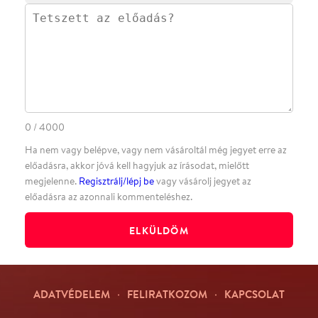
·
·
ADATVÉDELEM
FELIRATKOZOM
KAPCSOLAT
·
·
·
·
SZÍNHÁZAINK
RÓLUNK
SAJTÓSZOBA
·
BLOG
ÁSZF
Facebookon
Instagramon
Kövess minket
&