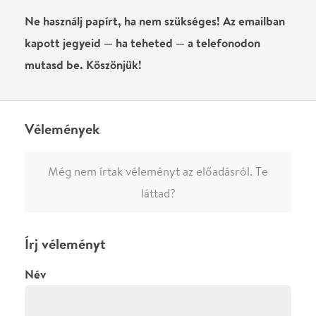
Írj véleményt
Név
0
/
4000
Ha nem vagy belépve, vagy nem vásároltál még jegyet erre az
előadásra, akkor jóvá kell hagyjuk az írásodat, mielőtt
megjelenne.
Regisztrálj/lépj be
vagy vásárolj jegyet az
előadásra az azonnali kommenteléshez.
ELKÜLDÖM