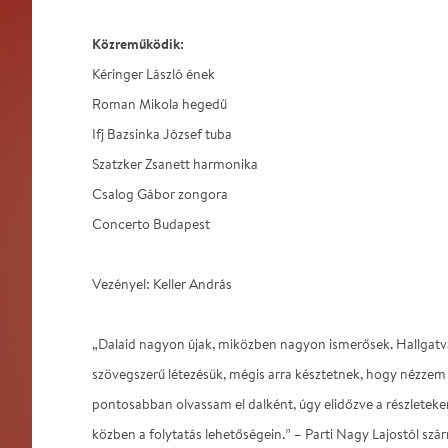
Közreműködik:
Kéringer László ének
Roman Mikola hegedű
Ifj Bazsinka József tuba
Szatzker Zsanett harmonika
Csalog Gábor zongora
Concerto Budapest
Vezényel: Keller András
„Dalaid nagyon újak, miközben nagyon ismerősek. Hallgatv
szövegszerű létezésük, mégis arra késztetnek, hogy nézzem 
pontosabban olvassam el dalként, úgy elidőzve a részleteken
közben a folytatás lehetőségein.” – Parti Nagy Lajostól sz