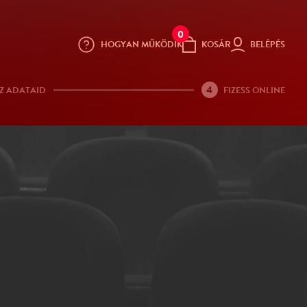
0
HOGYAN MŰKÖDIK
KOSÁR
BELÉPÉS
4
Z ADATAID
FIZESS ONLINE