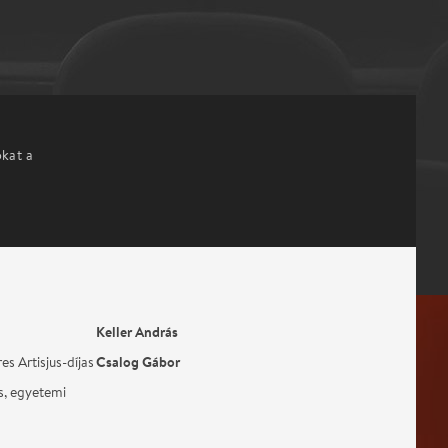
okat a
Keller András
Csalog Gábor
es Artisjus-díjas
, egyetemi