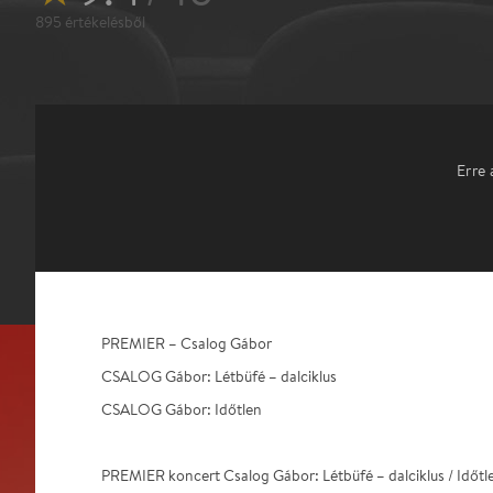
895
értékelésből
Erre 
PREMIER – Csalog Gábor
CSALOG Gábor: Létbüfé – dalciklus
CSALOG Gábor: Időtlen
PREMIER koncert Csalog Gábor: Létbüfé – dalciklus / Időtl