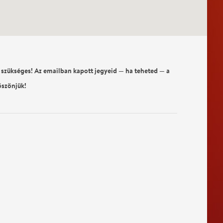
 szükséges! Az emailban kapott jegyeid — ha teheted — a
öszönjük!