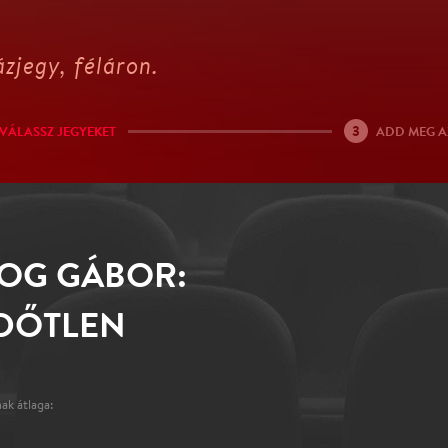
zjegy, féláron.
3
VÁLASSZ JEGYEKET
ADD MEG A
OG GÁBOR:
IDŐTLEN
ak átlaga: