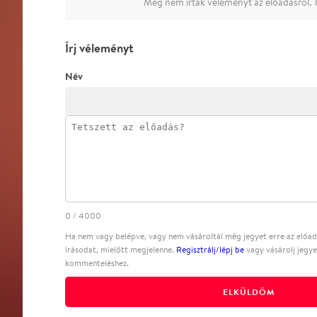
Még nem írtak véleményt az előadásról. T
Írj véleményt
Név
0
/
4000
Ha nem vagy belépve, vagy nem vásároltál még jegyet erre az előadá
írásodat, mielőtt megjelenne.
Regisztrálj/lépj be
vagy vásárolj jegye
kommenteléshez.
ELKÜLDÖM