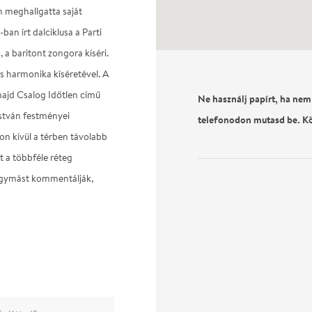
n meghallgatta saját
 írt dalciklusa a Parti
a baritont zongora kíséri.
és harmonika kíséretével. A
majd Csalog Időtlen című
Ne használj papírt, ha nem
István festményei
telefonodon mutasd be. K
on kívül a térben távolabb
t a többféle réteg
 egymást kommentálják,