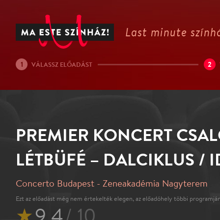
Last minute színhá
1
2
VÁLASSZ ELŐADÁST
PREMIER KONCERT CSAL
LÉTBÜFÉ – DALCIKLUS / 
Concerto Budapest - Zeneakadémia Nagyterem
Ezt az előadást még nem értekelték elegen, az előadóhely többi programján
★
9.4
/ 10