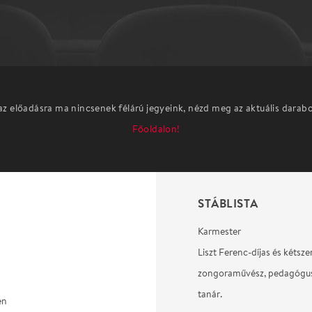
az előadásra ma nincsenek félárú jegyeink, nézd meg az aktuális darab
Főoldalon!
STÁBLISTA
Karmester
Liszt Ferenc-díjas és kétszer
zongoraművész, pedagógus
tanár.
en