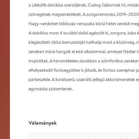
a Létbüfé-dalciklus szerzőjének, Csalog Gábornak írt, miutá
szövegének megzenésítését. A zongoraművész 2019–2020-ban
Nagy-verskötet többszáz versszaka közül hetet zenésít meg, 
A dalciklus most 4 további dallal egészült ki, zongora, tuba 
kiegészített ciklus bemutatóját hallhatja most a közönség, 
zenekari műve hangzik el első alkalommal, amelyet Nádler 
inspiráltak. A háromtételes darabban a szimfonikus zenekar
elhelyezkedő fúvósegyüttes is játszik, és fontos szerephez ju
párbeszéde. A korálszerű, szakrális jellegű akkordmenetek
egymásba szüremlenek.
Vélemények