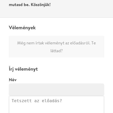
Ha nem vagy belépve, vagy nem vásároltál még jegyet erre az
előadásra, akkor jóvá kell hagyjuk az írásodat, mielőtt
megjelenne.
Regisztrálj/lépj be
vagy vásárolj jegyet az
előadásra az azonnali kommenteléshez.
ELKÜLDÖM
·
·
ADATVÉDELEM
FELIRATKOZOM
KAPCSOLAT
·
·
·
·
SZÍNHÁZAINK
RÓLUNK
SAJTÓSZOBA
·
BLOG
ÁSZF
Facebookon
Instagramon
Kövess minket
&