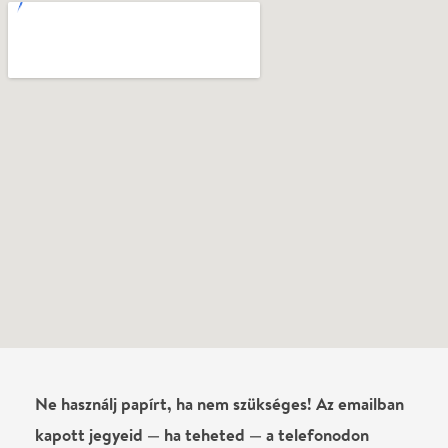
Vélemények
Még nem írtak véleményt az előadásról. Te
láttad?
Írj véleményt
Név
0
/
4000