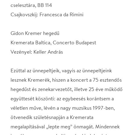
lesznek Kremerék, hiszen a koncert a 75 esztendős
hegedűst és zenekarvezetőt, illetve 25 éve működő
együttesét köszönti: az egybeesés korántsem a
véletlen műve, lévén a nagy muzsikus 1997-ben,
ötvenedik születésnapján a Kremerata
megalapításával „lepte meg” önmagát. Mindennek
jegyében a program balti zenével indul, szinte
pontosan az alapítás korából, hiszen a litván
zeneszerzőnő, Raminta Šerkšnytė vonószenekari
De Profundisa 1998-ból való. Ezután a Kremer
számára oly kedves és fontos Alfred Schnittke IV.
hegedűversenyével folytatódik a koncert: az
említett kötődést és annak kölcsönös jellegét jól
példázza, hogy e mű dedikáltja és legelső
megszólaltatója is Gidon Kremer volt 1984-ben. A
koncert szünet utáni második felén azután egy
huszadik századi karcolhatatlan tökélyű remekmű és