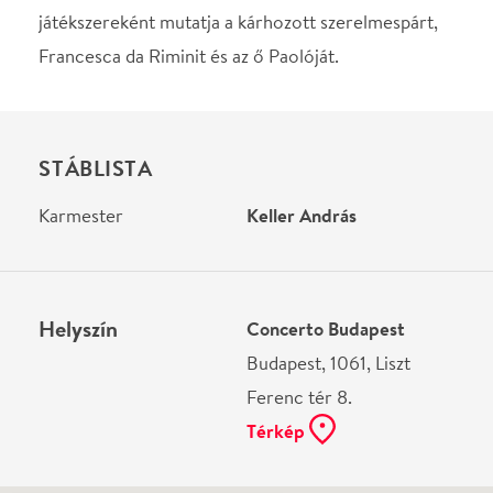
Ne használj papírt, ha nem szükséges! Az emailban
kapott jegyeid — ha teheted — a telefonodon
mutasd be. Köszönjük!