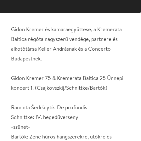
Budapestnek.
Gidon Kremer 75 & Kremerata Baltica 25 Ünnepi
koncert 1. (Csajkovszkij/Schnittke/Bartók)
Raminta Šerkšnytė: De profundis
Schnittke: IV. hegedűverseny
-szünet-
Bartók: Zene húros hangszerekre, ütőkre és
cselesztára, BB 114
Csajkovszkij: Francesca da Rimini
Gidon Kremer hegedű
Kremerata Baltica, Concerto Budapest
Vezényel: Keller András
Ezúttal az ünnepeltjeik, vagyis az ünnepeltjeink