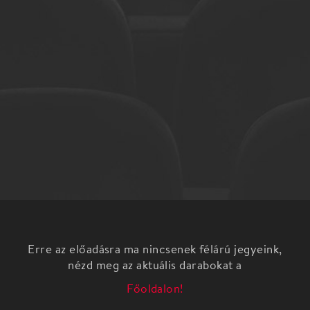
Erre az előadásra ma nincsenek félárú jegyeink,
nézd meg az aktuális darabokat a
Főoldalon!
Gidon Kremer és kamaraegyüttese, a Kremerata
Baltica régóta nagyszerű vendége, partnere és
alkotótársa Keller Andrásnak és a Concerto