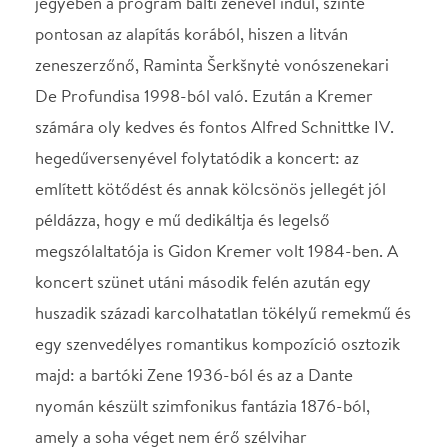
egy szenvedélyes romantikus kompozíció osztozik
majd: a bartóki Zene 1936-ból és az a Dante
nyomán készült szimfonikus fantázia 1876-ból,
amely a soha véget nem érő szélvihar
játékszereként mutatja a kárhozott szerelmespárt,
Francesca da Riminit és az ő Paolóját.
STÁBLISTA
Karmester
Keller András
Helyszín
Concerto Budapest
Budapest, 1061, Liszt
Ferenc tér 8.
Térkép