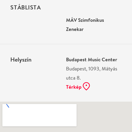
Ne használj papírt, ha nem szükséges! Az emailban
kapott jegyeid — ha teheted — a telefonodon
mutasd be. Köszönjük!
Vélemények