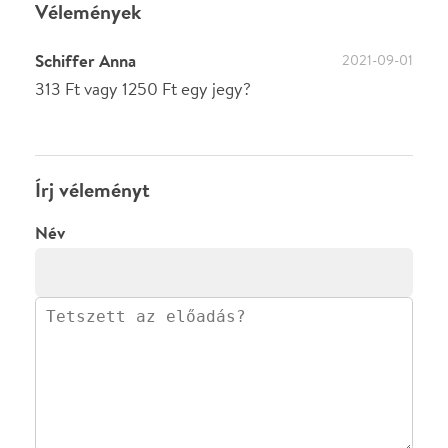
előadásra az azonnali kommenteléshez.
ELKÜLDÖM
·
·
ADATVÉDELEM
FELIRATKOZOM
KAPCSOLAT
·
·
·
·
SZÍNHÁZAINK
RÓLUNK
SAJTÓSZOBA
·
BLOG
ÁSZF
Facebookon
Instagramon
Kövess minket
&