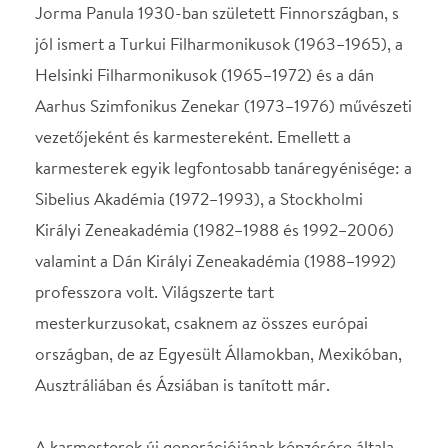
valamint a Dán Királyi Zeneakadémia (1988–1992)
professzora volt. Világszerte tart
mesterkurzusokat, csaknem az összes európai
országban, de az Egyesült Államokban, Mexikóban,
Ausztráliában és Ázsiában is tanított már.
A karmesterek új generációjának képzésére általa
alapított Panula Akadémia élén betöltött szerepe
mellett a Maestro továbbra is sokat utazik
vendégkarmesterként, karmesterprofesszorként és
nemzetközi karmesteri versenyek zsűritagjaként.
Panula óriási hatással volt a vezénylés világára.
Nevezték már a „láthatatlan kéznek” a
Finnországból világhírűvé vált rendkívüli
karmesterek, köztük Esa-Pekka Salonen, Mikko
Franck, Sakari Oramo, Jukka-Pekka Saraste, Osmo
Vänskä és Susanna Mälkki mögött. A vezénylés