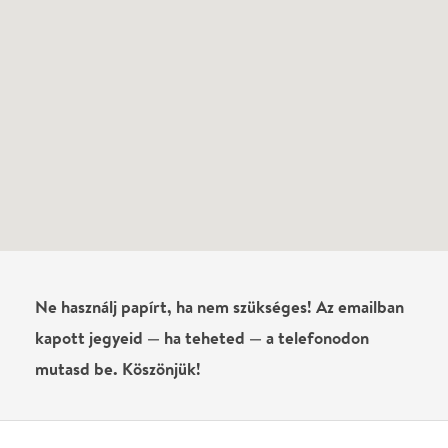
Schiffer Anna
2021-09-01
313 Ft vagy 1250 Ft egy jegy?
Írj véleményt
Név
0
/
4000
Ha nem vagy belépve, vagy nem vásároltál még jegyet erre az
előadásra, akkor jóvá kell hagyjuk az írásodat, mielőtt
megjelenne.
Regisztrálj/lépj be
vagy vásárolj jegyet az