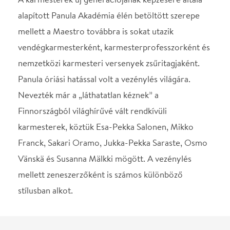
mellett zeneszerzőként is számos különböző
stílusban alkot.
STÁBLISTA
MÁV Szimfonikus
Zenekar
Helyszín
Budapest Music Center
Budapest, 1093, Mátyás
utca 8.
Térkép