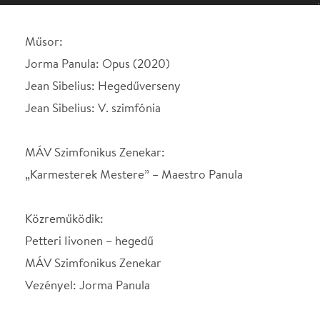
MÁV Szimfonikus Zenekar:
„Karmesterek Mestere” – Maestro Panula
Közreműködik:
Petteri Iivonen – hegedű
MÁV Szimfonikus Zenekar
Vezényel: Jorma Panula
Jorma Panula 1930-ban született Finnországban, s
jól ismert a Turkui Filharmonikusok (1963–1965), a
Helsinki Filharmonikusok (1965–1972) és a dán
Aarhus Szimfonikus Zenekar (1973–1976) művészeti
vezetőjeként és karmestereként. Emellett a
karmesterek egyik legfontosabb tanáregyénisége: a
Sibelius Akadémia (1972–1993), a Stockholmi
Királyi Zeneakadémia (1982–1988 és 1992–2006)