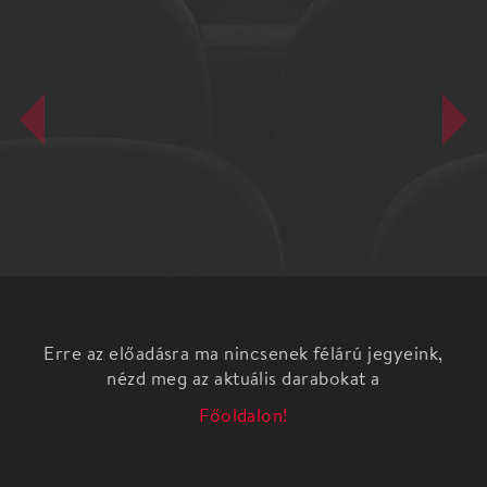
Erre az előadásra ma nincsenek félárú jegyeink,
nézd meg az aktuális darabokat a
Főoldalon!
Műsor:
Jorma Panula: Opus (2020)
Jean Sibelius: Hegedűverseny
Jean Sibelius: V. szimfónia