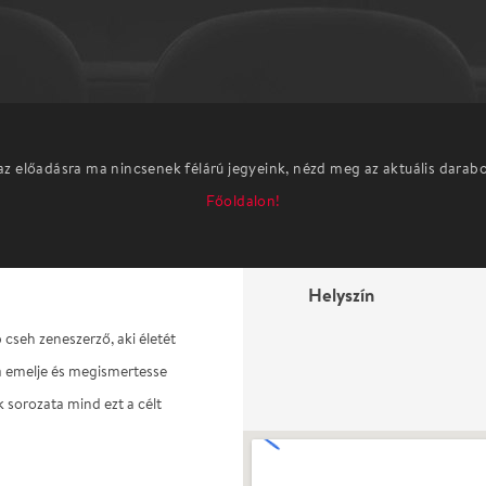
az előadásra ma nincsenek félárú jegyeink, nézd meg az aktuális darab
Főoldalon!
Helyszín
seh zeneszerző, aki életét
ra emelje és megismertesse
k sorozata mind ezt a célt