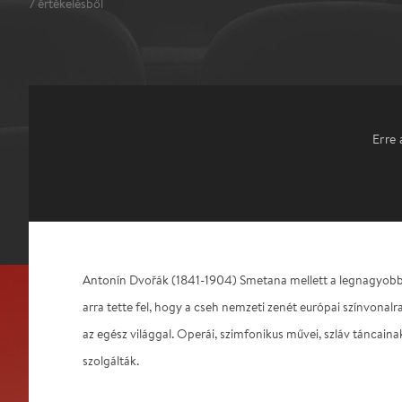
7
értékelésből
Erre 
Antonín Dvořák (1841-1904) Smetana mellett a legnagyobb c
arra tette fel, hogy a cseh nemzeti zenét európai színvonal
az egész világgal. Operái, szimfonikus művei, szláv táncaina
szolgálták.