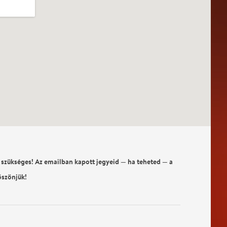
 szükséges! Az emailban kapott jegyeid — ha teheted — a
öszönjük!