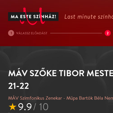
Last minute színhá
1
2
VÁLASSZ ELŐADÁST
MÁV SZŐKE TIBOR MESTE
21-22
MÁV Szimfonikus Zenekar - Müpa Bartók Béla Ne
★
9.9
/ 10