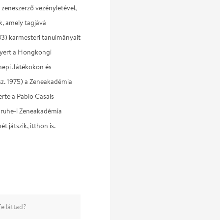
 zeneszerző vezényletével,
k, amely tagjává
83) karmesteri tanulmányait
 nyert a Hongkongi
nepi Játékokon és
z. 1975) a Zeneakadémia
rte a Pablo Casals
sruhe-i Zeneakadémia
 játszik, itthon is.
e láttad?