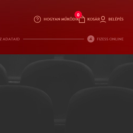
0
HOGYAN MŰKÖDIK
KOSÁR
BELÉPÉS
4
Z ADATAID
FIZESS ONLINE