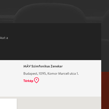
okat a
MÁV Szimfonikus Zenekar
Budapest, 1095, Komor Marcell utca 1.
Térkép