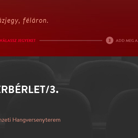
zjegy, féláron.
3
VÁLASSZ JEGYEKET
ADD MEG A
RBÉRLET/3.
mzeti Hangversenyterem