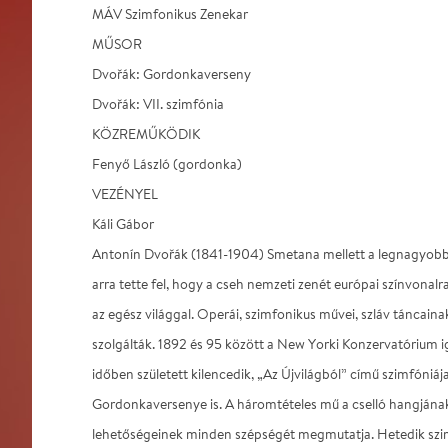
MÁV Szimfonikus Zenekar
MŰSOR
Dvořák: Gordonkaverseny
Dvořák: VII. szimfónia
KÖZREMŰKÖDIK
Fenyő László (gordonka)
VEZÉNYEL
Káli Gábor
Antonín Dvořák (1841-1904) Smetana mellett a legnagyobb c
arra tette fel, hogy a cseh nemzeti zenét európai színvonal
az egész világgal. Operái, szimfonikus művei, szláv táncaina
szolgálták. 1892 és 95 között a New Yorki Konzervatórium i
időben született kilencedik, „Az Újvilágból” című szimfóniáj
Gordonkaversenye is. A háromtételes mű a cselló hangjának 
lehetőségeinek minden szépségét megmutatja. Hetedik szi