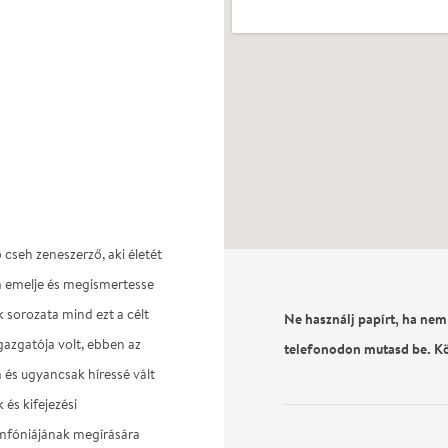
seh zeneszerző, aki életét
ra emelje és megismertesse
k sorozata mind ezt a célt
Ne használj papírt, ha nem
gazgatója volt, ebben az
telefonodon mutasd be. K
a és ugyancsak híressé vált
és kifejezési
mfóniájának megírására