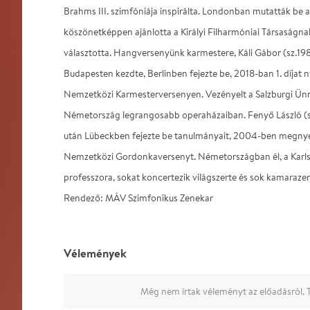
Brahms III. szimfóniája inspirálta. Londonban mutatták be a
köszönetképpen ajánlotta a Királyi Filharmóniai Társaságna
választotta. Hangversenyünk karmestere, Káli Gábor (sz.19
Budapesten kezdte, Berlinben fejezte be, 2018-ban 1. díjat
Nemzetközi Karmesterversenyen. Vezényelt a Salzburgi Ün
Németország legrangosabb operaházaiban. Fenyő László (s
után Lübeckben fejezte be tanulmányait, 2004-ben megnye
Nemzetközi Gordonkaversenyt. Németországban él, a Karl
professzora, sokat koncertezik világszerte és sok kamarazenét
Rendező: MÁV Szimfonikus Zenekar
Vélemények
Még nem írtak véleményt az előadásról. T