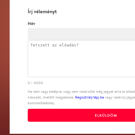
Írj véleményt
Név
0
/
4000
Ha nem vagy belépve, vagy nem vásároltál még jegyet erre az előadá
írásodat, mielőtt megjelenne.
Regisztrálj/lépj be
vagy vásárolj jegye
kommenteléshez.
ELKÜLDÖM