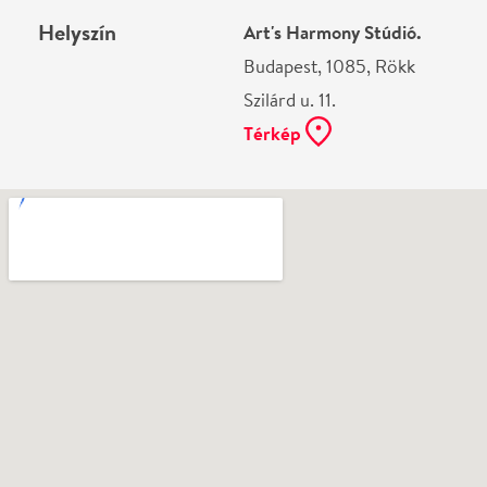
Ne használj papírt, ha nem szükséges! Az emailban
kapott jegyeid — ha teheted — a telefonodon
mutasd be. Köszönjük!
Vélemények
Még nem írtak véleményt az előadásról. Te
láttad?
Írj véleményt