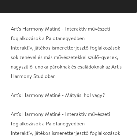
sok zenével és más művészetekkel szülő-gyerek,
nagyszülő-unoka pároknak és családoknak az Art's
Harmony Studioban
Art's Harmony Matiné - Mátyás, hol vagy?
Art's Harmony Matiné - Interaktív művészeti
foglalkozások a Palotanegyedben
Interaktív, játékos ismeretterjesztő foglalkozások
sok zenével és más művészetekkel szülő-gyerek,
nagyszülő-unoka pároknak és családoknak az Art's
Harmony Studioban
---
Visegrádon, Mátyás udvarában, hetedhét országra
szóló dínom-dánom készül...
Azonban a királyi párnak nyoma veszett.
A király hoppmestere, addig is, míg Mátyás és