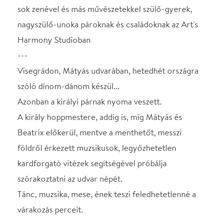
Beatrix előkerül, mentve a menthetőt, messzi
földről érkezett muzsikusok, legyőzhetetlen
kardforgató vitézek segítségével próbálja
szórakoztatni az udvar népét.
Tánc, muzsika, mese, ének teszi feledhetetlenné a
várakozás perceit.
Fellépők:
Ceremóniamester: Bordás János színművész
Zene és tánc: Art's Harmony Ensemble
Bajvívás: Pannon Vitézlő Oskola
Helyszín:
Art's Harmony Studio - 1085 Budapest Rökk Szilárd
u. 11.
(közvetlen utcai bejárat a Kis Salétrom utcával
szemben)