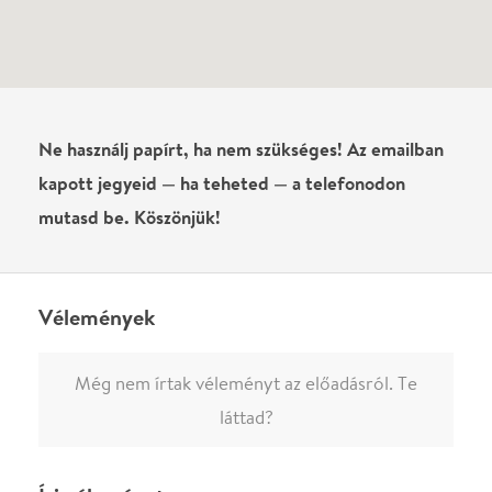
Név
0
/
4000
Ha nem vagy belépve, vagy nem vásároltál még jegyet erre az
előadásra, akkor jóvá kell hagyjuk az írásodat, mielőtt
megjelenne.
Regisztrálj/lépj be
vagy vásárolj jegyet az
előadásra az azonnali kommenteléshez.
ELKÜLDÖM
·
·
ADATVÉDELEM
FELIRATKOZOM
KAPCSOLAT