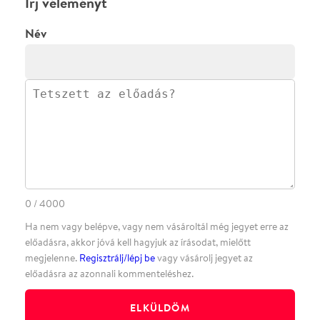
·
·
·
·
SZÍNHÁZAINK
RÓLUNK
SAJTÓSZOBA
·
BLOG
ÁSZF
Facebookon
Instagramon
Kövess minket
&