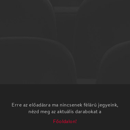
Erre az előadásra ma nincsenek félárú jegyeink,
nézd meg az aktuális darabokat a
Főoldalon!
Art's Harmony Matiné - Interaktív művészeti
foglalkozások a Palotanegyedben
Interaktív, játékos ismeretterjesztő foglalkozások