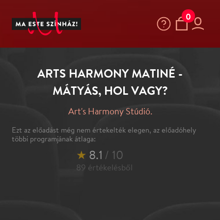
0
ARTS HARMONY MATINÉ -
MÁTYÁS, HOL VAGY?
Art's Harmony Stúdió.
Ezt az előadást még nem értekelték elegen, az előadóhely
többi programjának átlaga:
★
8.1
/ 10
89
értékelésből