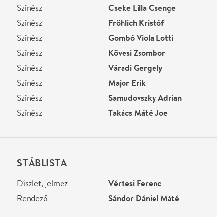
STÁBLISTA
Díszlet, jelmez
Vértesi Ferenc
Rendező
Sándor Dániel Máté
Helyszín
Ódry Színpad
Budapest, 1027, Jurányi
u. 1
Térkép