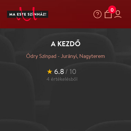
0
A KEZDŐ
Ódry Színpad - Jurányi, Nagyterem
★
6.8
/ 10
4
értékelésből