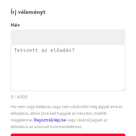
·
·
·
·
SZÍNHÁZAINK
RÓLUNK
SAJTÓSZOBA
·
BLOG
ÁSZF
Facebookon
Instagramon
Kövess minket
&