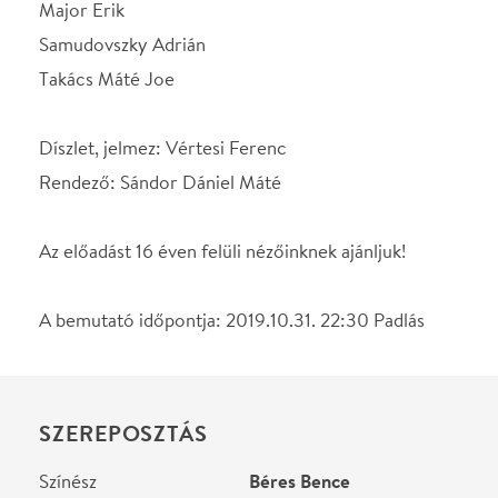
A bemutató időpontja: 2019.10.31. 22:30 Padlás
SZEREPOSZTÁS
Színész
Béres Bence
Színész
Cseke Lilla Csenge
Színész
Fröhlich Kristóf
Színész
Gombó Viola Lotti
Színész
Kövesi Zsombor
Színész
Váradi Gergely
Színész
Major Erik
Színész
Samudovszky Adrian
Színész
Takács Máté Joe