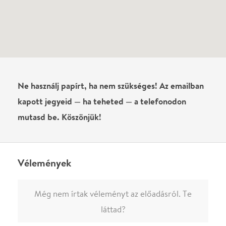
Írj véleményt
Név
0
/
4000
Ha nem vagy belépve, vagy nem vásároltál még jegyet erre az
előadásra, akkor jóvá kell hagyjuk az írásodat, mielőtt
megjelenne.
Regisztrálj/lépj be
vagy vásárolj jegyet az
előadásra az azonnali kommenteléshez.
ELKÜLDÖM
·
·
ADATVÉDELEM
FELIRATKOZOM
KAPCSOLAT