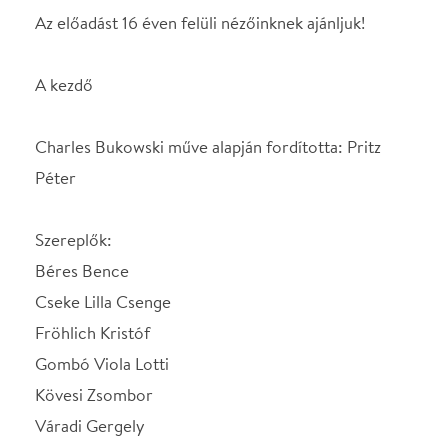
Péter
Szereplők:
Béres Bence
Cseke Lilla Csenge
Fröhlich Kristóf
Gombó Viola Lotti
Kövesi Zsombor
Váradi Gergely
Major Erik
Samudovszky Adrián
Takács Máté Joe
Díszlet, jelmez: Vértesi Ferenc
Rendező: Sándor Dániel Máté
Az előadást 16 éven felüli nézőinknek ajánljuk!