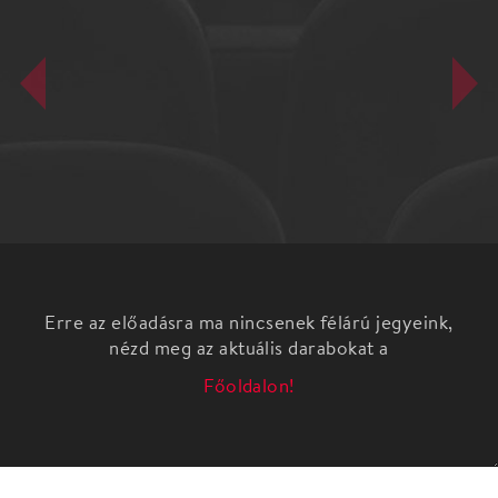
Erre az előadásra ma nincsenek félárú jegyeink,
nézd meg az aktuális darabokat a
Főoldalon!
Az előadást 16 éven felüli nézőinknek ajánljuk!
A kezdő
Charles Bukowski műve alapján fordította: Pritz