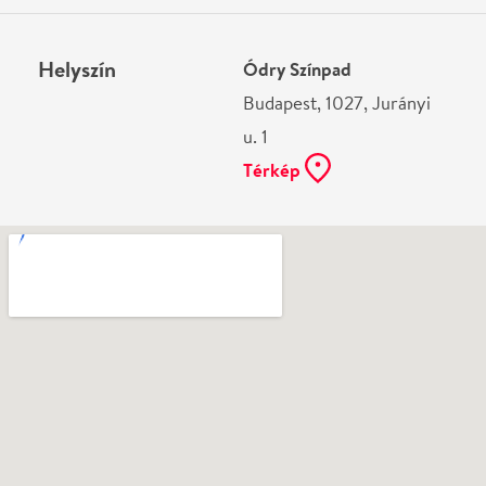
Ne használj papírt, ha nem szükséges! Az emailban
kapott jegyeid — ha teheted — a telefonodon
mutasd be. Köszönjük!
Vélemények
Még nem írtak véleményt az előadásról. Te
láttad?