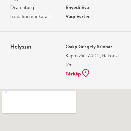
Ne használj papírt, ha nem szükséges! Az emailban
kapott jegyeid — ha teheted — a telefonodon
mutasd be. Köszönjük!
Vélemények
Még nem írtak véleményt az előadásról. Te
láttad?
Írj véleményt
Név