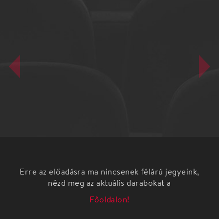
Erre az előadásra ma nincsenek félárú jegyeink,
nézd meg az aktuális darabokat a
Főoldalon!
Enyedi Éva-Rajkai Zoltán
HAJNAL HASAD
Fekete István: Hajnalodik című színdarabja