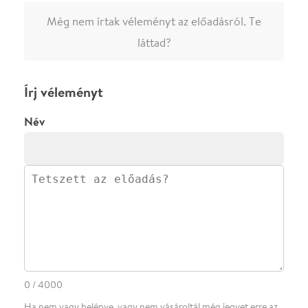
·
BLOG
ÁSZF
Facebookon
Instagramon
Kövess minket
&