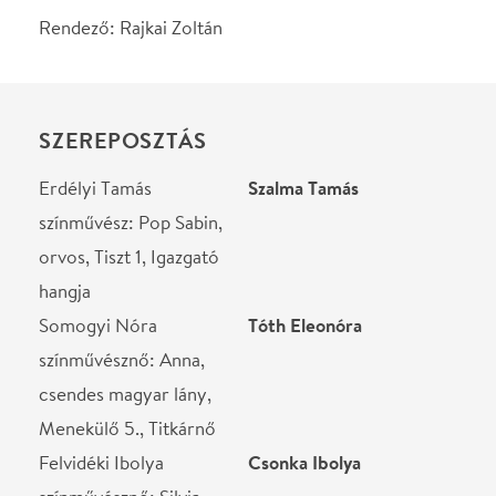
színművésznő: Anna,
csendes magyar lány,
Menekülő 5., Titkárnő
Felvidéki Ibolya
Csonka Ibolya
színművésznő: Silvia,
tüzes román lány,
Margitka, Menekülő 2.
Bácskai György
Hunyadkürti György
színművész: Pop Octav,
Sabin apja, Peterdiné,
Menekülő 3., Katica, Író
hangja
Kárpáti Egyed
Serf Egyed
színművész: Ferenc, Anna
bátyja, Menekülő 4.,
Román katonatiszt 1,
Asszisztens