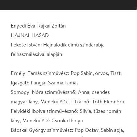
felhasználásával alapján
Erdélyi Tamás színművész: Pop Sabin, orvos, Tiszt,
Igazgató hangja: Szalma Tamás
Somogyi Nóra színművésznő: Anna, csendes
magyar lány, Menekülő 5., Titkárnő: Tóth Eleonóra
Felvidéki Ibolya színművésznő: Silvia, tüzes román
lány, Menekülő 2: Csonka Ibolya
Bácskai György színművész: Pop Octav, Sabin apja,
Peterdiné, Menekülő 3., Katica, Író hangja:
Hunyadkürti György
Kárpáti Egyed színművész: Ferenc, Anna bátyja,
Menekülő 4., Román katonatiszt 1, Asszisztens: Serf
Egyed
Őri Béla színművész: Kürtösné, Ioan, Menekülő 1.,
Albu, Román katonatiszt 2, Beteg: Kósa Béla