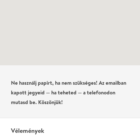
0
/
4000
Ha nem vagy belépve, vagy nem vásároltál még jegyet erre az
előadásra, akkor jóvá kell hagyjuk az írásodat, mielőtt
megjelenne.
Regisztrálj/lépj be
vagy vásárolj jegyet az
előadásra az azonnali kommenteléshez.
ELKÜLDÖM
·
·
ADATVÉDELEM
FELIRATKOZOM
KAPCSOLAT
·
·
·
·
SZÍNHÁZAINK
RÓLUNK
SAJTÓSZOBA