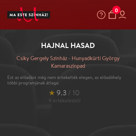
0
HAJNAL HASAD
Csiky Gergely Színház - Hunyadkürti György
Kamaraszínpad
Ezt az előadást még nem értekelték elegen, az előadóhely
többi programjának átlaga:
★
9.3
/ 10
9
értékelésből