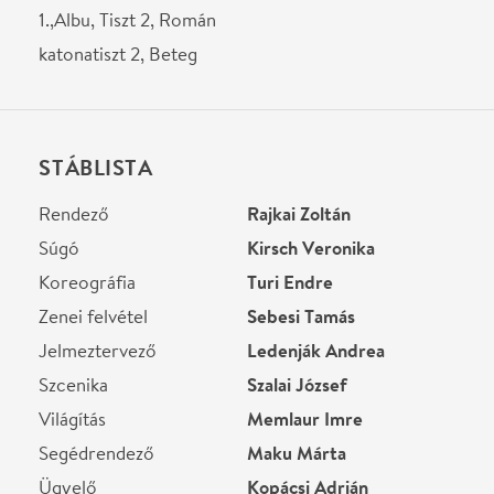
Irodalmi munkatárs
Vági Eszter
Helyszín
Csiky Gergely Színház
Kaposvár, 7400, Rákóczi
tér
Térkép