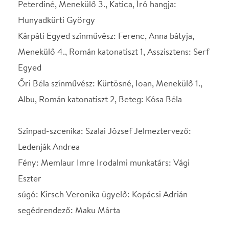
Színpad-szcenika: Szalai József Jelmeztervező:
Ledenják Andrea
Fény: Memlaur Imre Irodalmi munkatárs: Vági
Eszter
súgó: Kirsch Veronika ügyelő: Kopácsi Adrián
segédrendező: Maku Márta
Rendező: Rajkai Zoltán
SZEREPOSZTÁS
Erdélyi Tamás
Szalma Tamás
színművész: Pop Sabin,
orvos, Tiszt 1, Igazgató
hangja
Somogyi Nóra
Tóth Eleonóra