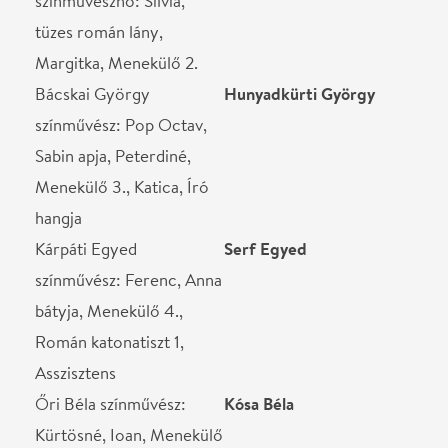
Őri Béla színművész:
Kósa Béla
Kürtösné, Ioan, Menekülő
1.,Albu, Tiszt 2, Román
katonatiszt 2, Beteg
STÁBLISTA
Rendező
Rajkai Zoltán
Súgó
Kirsch Veronika
Koreográfia
Turi Endre
Zenei felvétel
Sebesi Tamás
Jelmeztervező
Ledenják Andrea
Szcenika
Szalai József
Világítás
Memlaur Imre
Segédrendező
Maku Márta
Ügyelő
Kopácsi Adrián
Dramaturg
Enyedi Éva