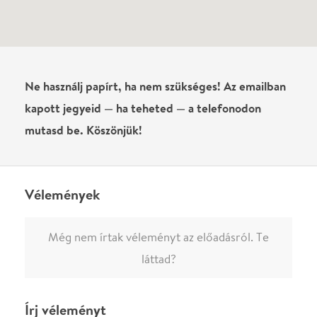
0
/
4000
Ha nem vagy belépve, vagy nem vásároltál még jegyet erre az
előadásra, akkor jóvá kell hagyjuk az írásodat, mielőtt
megjelenne.
Regisztrálj/lépj be
vagy vásárolj jegyet az
előadásra az azonnali kommenteléshez.
ELKÜLDÖM
·
·
ADATVÉDELEM
FELIRATKOZOM
KAPCSOLAT
·
·
·
·
SZÍNHÁZAINK
RÓLUNK
SAJTÓSZOBA
·
BLOG
ÁSZF
Facebookon
Instagramon
Kövess minket
&