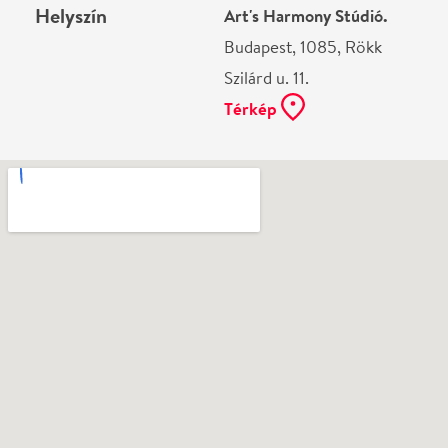
Ne használj papírt, ha nem szükséges! Az emailban
kapott jegyeid — ha teheted — a telefonodon
mutasd be. Köszönjük!
Vélemények
Még nem írtak véleményt az előadásról. Te
láttad?
Írj véleményt
Név