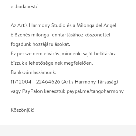
Helyszín
Art's Harmony Stúdió.
Budapest, 1085, Rökk
Szilárd u. 11.
Térkép