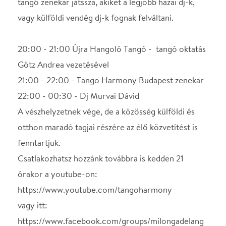
órakor a youtube-on:
https://www.youtube.com/tangoharmony
vagy itt:
https://www.facebook.com/groups/milongadelang
el.budapest/
Az Art's Harmony Studio és a Milonga del Angel
élőzenés milonga fenntartásához köszönettel
fogadunk hozzájárulásokat.
Ez persze nem elvárás, mindenki saját belátására
bízzuk a lehetőségeinek megfelelően.
Bankszámlaszámunk:
11712004 - 22464626 (Art's Harmony Társaság)
vagy PayPalon keresztül: paypal.me/tangoharmony
Köszönjük!