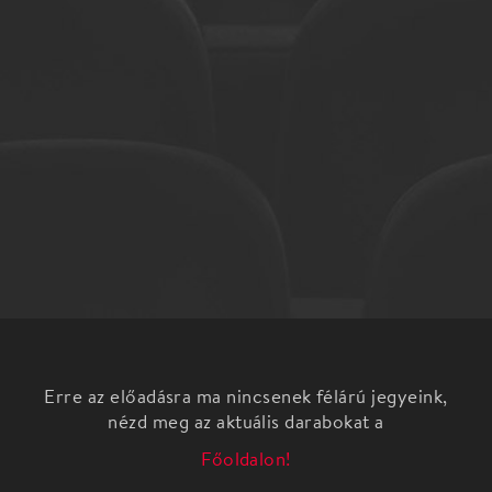
Erre az előadásra ma nincsenek félárú jegyeink,
nézd meg az aktuális darabokat a
Főoldalon!
Az első budapesti milonga rendszeresen élőzenével
az Art's Harmony Studioban!
A talpalávalót a Tango Harmony Budapest argentin