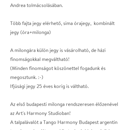
megosztunk. :-)
Ifjúsági jegy 25 éves korig is váltható.
Az első budapesti milonga rendszeresen élőzenével
az Art's Harmony Studioban!
A talpalávalót a Tango Harmony Budapest argentin
tangó zenekar játssza, akiket a legjobb hazai dj-k,
vagy külföldi vendég dj-k fognak felváltani.
20:00 - 21:00 Újra Hangoló Tangó - tangó oktatás
Götz Andrea vezetésével
21:00 - 22:00 - Tango Harmony Budapest zenekar
22:00 - 00:30 - Dj Murvai Dávid
A vészhelyzetnek vége, de a közösség külföldi és
otthon maradó tagjai részére az élő közvetítést is
fenntartjuk.
Csatlakozhatsz hozzánk továbbra is kedden 21