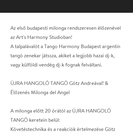
tangó zenekar játssza, akiket a legjobb hazai dj-k,
vagy külföldi vendég dj-k fognak felváltani.
ÚJRA HANGOLÓ TANGÓ Götz Andreával! &
Élőzenés Milonga del Angel
A milonga előtt 20 órától az ÚJRA HANGOLÓ
TANGÓ keretein belül:
Követéstechnika és a reakciók értelmezése Götz
Andrea tolmácsolásában.
Több fajta jegy elérhető, sima órajegy, kombinált
jegy (óra+milonga)
A milongára külön jegy is vásárolható, de házi
finomságokkal megváltható!
(Minden finomságot köszönettel fogadunk és