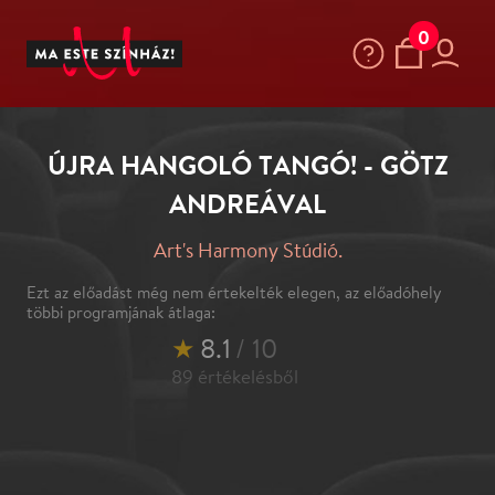
0
ÚJRA HANGOLÓ TANGÓ! - GÖTZ
ANDREÁVAL
Art's Harmony Stúdió.
Ezt az előadást még nem értekelték elegen, az előadóhely
többi programjának átlaga:
★
8.1
/ 10
89
értékelésből