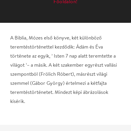
története az egyik, ’ Isten 7 nap alatt teremtette a
világot ’– a másik. A két szakember egyrészt vallási
szempontból (Frölich Róbert), másrészt világi
szemmel (Gábor György) értelmezi a kétfajta
teremtéstörténetet. Mindezt képi ábrázolások
kísérik.
Helyszín
Spinoza Színház
Budapest, 1074, Dob u.
15.
Térkép