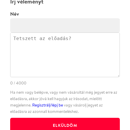
ELKÜLDÖM
·
·
ADATVÉDELEM
FELIRATKOZOM
KAPCSOLAT
·
·
·
·
SZÍNHÁZAINK
RÓLUNK
SAJTÓSZOBA
·
BLOG
ÁSZF
Facebookon
Instagramon
Kövess minket
&