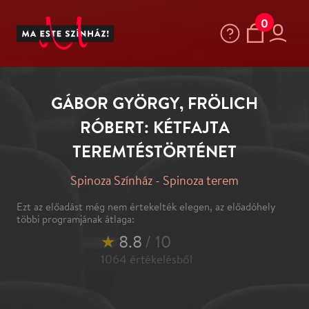
0
GÁBOR GYÖRGY, FRÖLICH
RÓBERT: KÉTFAJTA
TEREMTÉSTÖRTÉNET
Spinoza Színház - Spinoza terem
Ezt az előadást még nem értekelték elegen, az előadóhely
többi programjának átlaga:
★
8.8
/ 10
1064
értékelésből