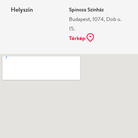
Ne használj papírt, ha nem szükséges! Az emailban
kapott jegyeid — ha teheted — a telefonodon
mutasd be. Köszönjük!
Vélemények