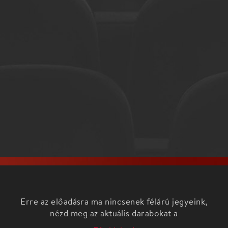
Erre az előadásra ma nincsenek félárú jegyeink,
nézd meg az aktuális darabokat a
Főoldalon!
A Biblia, Mózes első könyve, két különböző
teremtéstörténettel kezdődik: Ádám és Éva