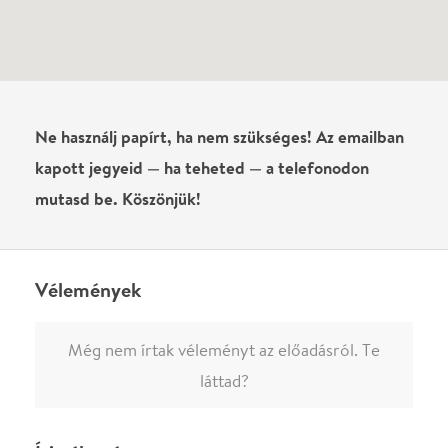
Még nem írtak véleményt az előadásról. Te
láttad?
Írj véleményt
Név
0
/
4000
Ha nem vagy belépve, vagy nem vásároltál még jegyet erre az
előadásra, akkor jóvá kell hagyjuk az írásodat, mielőtt
megjelenne.
Regisztrálj/lépj be
vagy vásárolj jegyet az
előadásra az azonnali kommenteléshez.