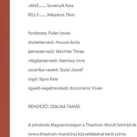
JANE........ Szvetnyik Kata
BILLY........ Mészáros Tibor
fordította: Puller István
díszlettervező: Hosszú Anita
jelmeztervező: Wachtler Tímea
világítástervező: Memlaur Imre
szcenikai vezető: Szalai József
súgó: Sipos Kata
ügyelő-segédrendező: Kocsmáros Vivien
RENDEZŐ: SZALMA TAMÁS
A színdarab Magyarországon a Theatrum Mundi Színházi é
(www.theatrum-mundi.hu) közvetítésével kerül színre.