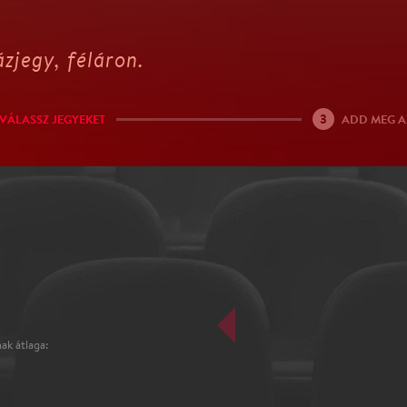
zjegy, féláron.
3
VÁLASSZ JEGYEKET
ADD MEG A
ak átlaga: