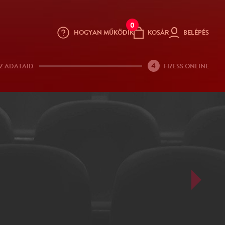
0
HOGYAN MŰKÖDIK
KOSÁR
BELÉPÉS
4
Z ADATAID
FIZESS ONLINE