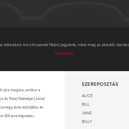
az előadásra ma nincsenek félárú jegyeink, nézd meg az aktuális darab
Főoldalon!
SZEREPOSZTÁS
ölti újra magára, amikor a
ALICE
kos és fiatal felesége (Jane)
BILL
szonegy éves edzőjébe, és
JANE
m Bill erre képtelen..
BILLY