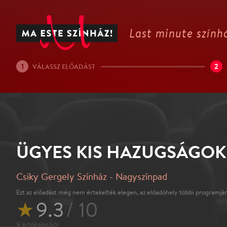
Last minute színhá
1
2
VÁLASSZ ELŐADÁST
ÜGYES KIS HAZUGSÁGOK
Csiky Gergely Színház - Nagyszínpad
Ezt az előadást még nem értekelték elegen, az előadóhely többi programján
★
9.3
/ 10
9
értékelésből