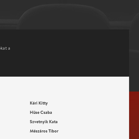
okat a
Kéri Kitty
Hüse Csaba
Szvetnyik Kata
Mészáros Tibor