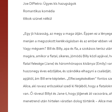
Joe DiPietro: Ügyes kis hazugságok
Romantikus komédia
titkok szünet nélkül
„Egy jó házasság, az megy a maga útján. Éppen ez a lény
menjen a megszokott kerékvágásban és az ember ebben vég
Vagy mégsem? Bill és Billy, apa és fia, a szokásos tenisz után
magára, amikor a fiatal, sikeres, jómódú Billy közli apjával, 
fiatal felesége (Jane) és háromhónapos kislánya (Emily) van
huszonegy éves edzőjébe, és szándéka elhagyni a családját. B
apjától, ám Bill erre képtelen. „Elfecsegésésében” fontos szer
Alice, aki ravasz erőszakkal szedi ki férjéből, hogy a fiatal
van. Ő ráveszi Billyt és Jane-t, hogy jöjjenek át vacsorára, 
menetrend után hirtelen váratlan dolog történik – Alice me