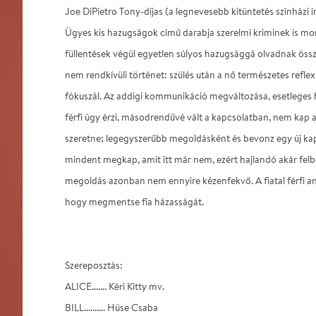
Joe DiPietro Tony-díjas (a legnevesebb kitüntetés színházi 
Ügyes kis hazugságok című darabja szerelmi kriminek is mo
füllentések végül egyetlen súlyos hazugsággá olvadnak össz
nem rendkívüli történet: szülés után a nő természetes reflex
fókuszál. Az addigi kommunikáció megváltozása, esetleges 
férfi úgy érzi, másodrendűvé vált a kapcsolatban, nem kap 
szeretne; legegyszerűbb megoldásként és bevonz egy új kap
mindent megkap, amit itt már nem, ezért hajlandó akár felbor
megoldás azonban nem ennyire kézenfekvő. A fiatal férfi an
hogy megmentse fia házasságát.
Szereposztás:
ALICE....... Kéri Kitty mv.
BILL.......... Hüse Csaba