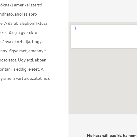
íróknak) amerikai szerző
ndható, ahol az apró
e. A darab alapkonfliktusa
szel főleg a gyerekre
hiánya okozhatja, hogy a
annyi figyelmet, amennyit
csolatot. Úgy érzi, abban
ítani is eddigi életét. A
yja nem várt áldozatot hoz,
Ne használj papírt, ha nem