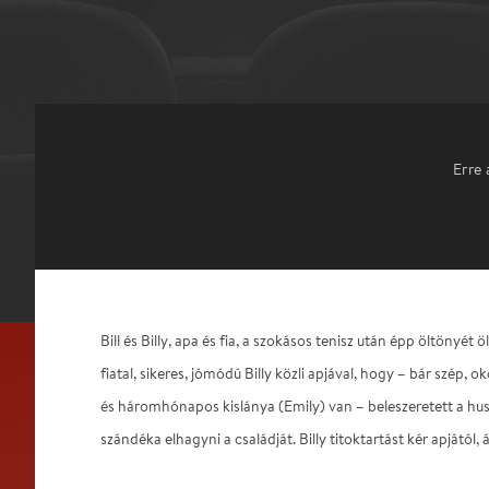
Erre 
Bill és Billy, apa és fia, a szokásos tenisz után épp öltönyét 
fiatal, sikeres, jómódú Billy közli apjával, hogy – bár szép, o
és háromhónapos kislánya (Emily) van – beleszeretett a hu
szándéka elhagyni a családját. Billy titoktartást kér apjától, á