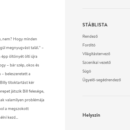
STÁBLISTA
Rendező
ege, nem? Hogy minden
Fordító
ül megnyugvást talál.” –
Világítástervező
 épp öltönyét ölti újra
Szcenikai vezető
hogy – bár szép, okos és
Súgó
 – beleszeretett a
Ügyelő-segédrendező
illy titoktartást kér
epet játszik Bill felesége,
oknak valamilyen problémája
ahol a megszokott
Helyszín
sélni kezd…