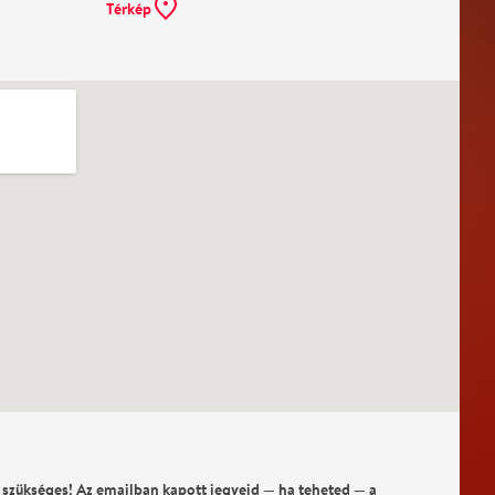
Térkép
 szükséges! Az emailban kapott jegyeid — ha teheted — a