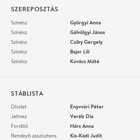
Helyszín
Városmajori Szabadtéri
Színpad
Budapest, , Városmajor
Térkép