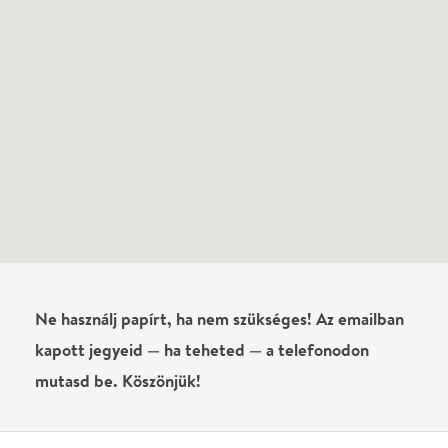
0
/
4000
Ha nem vagy belépve, vagy nem vásároltál még jegyet erre az
előadásra, akkor jóvá kell hagyjuk az írásodat, mielőtt
megjelenne.
Regisztrálj/lépj be
vagy vásárolj jegyet az
előadásra az azonnali kommenteléshez.
ELKÜLDÖM
·
·
ADATVÉDELEM
FELIRATKOZOM
KAPCSOLAT
·
·
·
·
SZÍNHÁZAINK
RÓLUNK
SAJTÓSZOBA
·
BLOG
ÁSZF