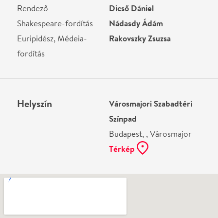
Ne használj papírt, ha nem szükséges! Az emailban
kapott jegyeid — ha teheted — a telefonodon
mutasd be. Köszönjük!
Vélemények
ER Piroska
2020-08-22
Sajnos elmaradt! Hatalmas csalódás!
Írj véleményt
Név