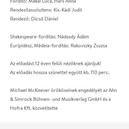
Színész
Györgyi Anna
Színész
Gálvölgyi János
Színész
Csiby Gergely
Színész
Bajor Lili
Színész
Kovács Máté
STÁBLISTA
Díszlet
Enyvvári Péter
Jelmez
Veréb Dia
Fordító
Hárs Anna
Rendező asszisztens
Kis-Kádi Judit
Rendező
Dicső Dániel
Shakespeare-fordítás
Nádasdy Ádám
Euripidész, Médeia-
Rakovszky Zsuzsa
fordítás