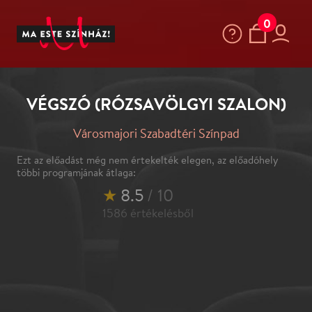
0
VÉGSZÓ (RÓZSAVÖLGYI SZALON)
Városmajori Szabadtéri Színpad
Ezt az előadást még nem értekelték elegen, az előadóhely
többi programjának átlaga:
★
8.5
/ 10
1586
értékelésből