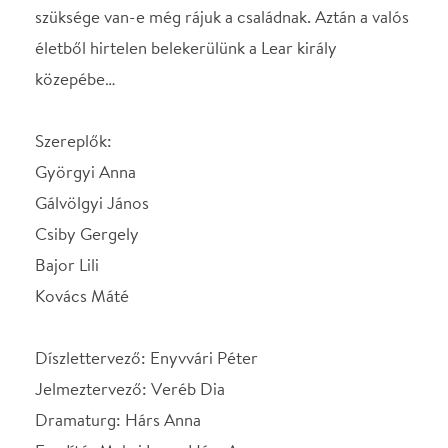
Dramaturg: Hárs Anna
Fordító: Makai Luca, Hárs Anna
Rendezőasszisztens: Kis-Kádi Judit
Rendező: Dicső Dániel
Shakespeare-fordítás: Nádasdy Ádám
Euripidész, Médeia-fordítás: Rakovszky Zsuzsa
Az előadást 12 éven felüli nézőknek ajánljuk!
Az előadás hossza szünettel együtt kb. 110 perc.
Michael McKeever örököseinek engedélyét az Ahn
& Simrock Bühnen- und Musikverlag GmbH és a
Hofra Kft. közvetítette
SZEREPOSZTÁS