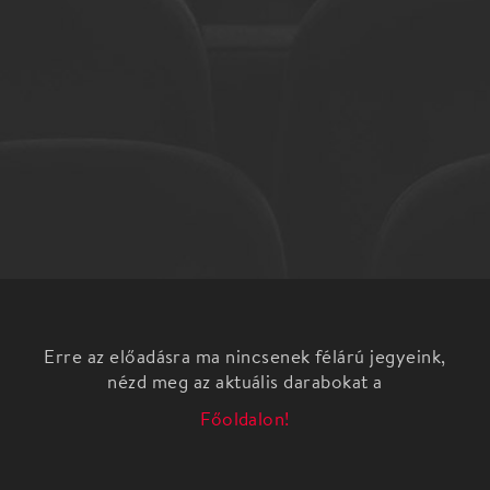
Erre az előadásra ma nincsenek félárú jegyeink,
nézd meg az aktuális darabokat a
Főoldalon!
Edward, Mallory és Christian – egy család, három
generáció, két és fél színész. Edward már mindent
eljátszott. Egyszer még színpadra lépne saját
lányával, Malloryvel, a Broadway-sztárral, aki éppen