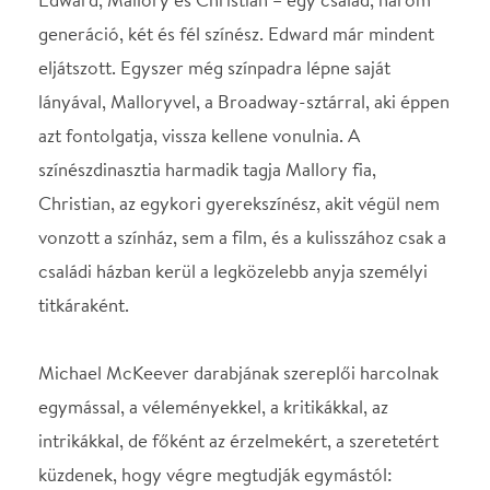
Michael McKeever darabjának szereplői harcolnak
egymással, a véleményekkel, a kritikákkal, az
intrikákkal, de főként az érzelmekért, a szeretetért
küzdenek, hogy végre megtudják egymástól:
szüksége van-e még rájuk a családnak. Aztán a valós
életből hirtelen belekerülünk a Lear király
közepébe…
Szereplők:
Györgyi Anna
Gálvölgyi János
Csiby Gergely
Bajor Lili
Kovács Máté
Díszlettervező: Enyvvári Péter
Jelmeztervező: Veréb Dia