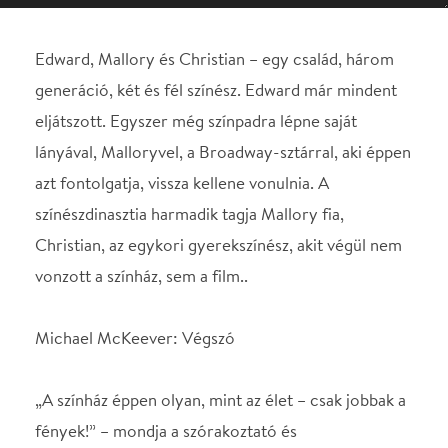
azt fontolgatja, vissza kellene vonulnia. A
színészdinasztia harmadik tagja Mallory fia,
Christian, az egykori gyerekszínész, akit végül nem
vonzott a színház, sem a film..
Michael McKeever: Végszó
„A színház éppen olyan, mint az élet – csak jobbak a
fények!” – mondja a szórakoztató és
elgondolkodtató vígjátékban Edward DuPre, a
hetvenes színházi legenda, és pontosan erről szól
Michael McKeever színműve, amelyben nem a
színház tart tükröt az életnek, hanem az élet a
színháznak.
Voltaképpen egy színészdinasztia történetébe,
enged bepillantást a Városmajori Szabadtéri