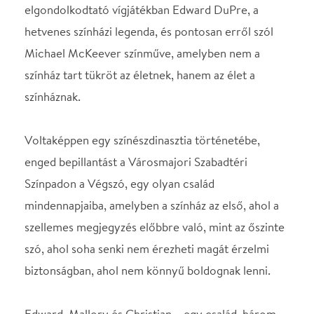
Színpadon a Végszó, egy olyan család
mindennapjaiba, amelyben a színház az első, ahol a
szellemes megjegyzés előbbre való, mint az őszinte
szó, ahol soha senki nem érezheti magát érzelmi
biztonságban, ahol nem könnyű boldognak lenni.
Edward, Mallory és Christian – egy család, három
generáció, két és fél színész. Edward már mindent
eljátszott. Egyszer még színpadra lépne saját
lányával, Malloryvel, a Broadway-sztárral, aki éppen
azt fontolgatja, vissza kellene vonulnia. A
színészdinasztia harmadik tagja Mallory fia,
Christian, az egykori gyerekszínész, akit végül nem
vonzott a színház, sem a film, és a kulisszához csak a
családi házban kerül a legközelebb anyja személyi
titkáraként.