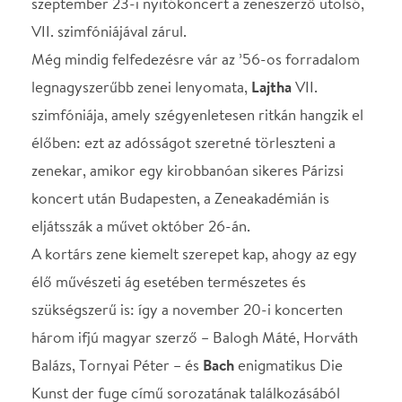
szükségszerű is: így a november 20-i koncerten
három ifjú magyar szerző – Balogh Máté, Horváth
Balázs, Tornyai Péter – és
Bach
enigmatikus Die
Kunst der fuge című sorozatának találkozásából
születő új mű bemutatóját hallhatja a közönség.
Britten művei szintén az átlagosnál gyakrabban
jellennek meg a zenekar műsorában. Ezúttal a
szerző egyik leggyönyörűbb művét, a
Hegedűversenyt tűzték műsorra december 18-án
Pusker Júlia szólójával és a művészeti vezető,
Hámori Máté vezényletével.
A zeneakadémiai hangversenyeket 17.45-től
Eckhardt Gábor zongoraművész-zenepedagógus az
esti programhoz kapcsolódó informatív,
ugyanakkor szórakoztató előadásai előzik meg.
Műsor:
Ives: Central Park in the Dark