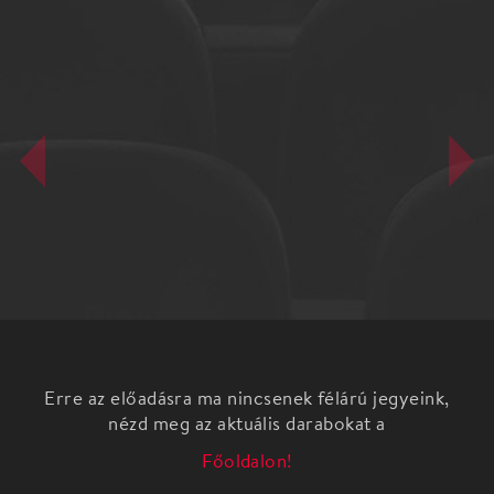
Erre az előadásra ma nincsenek félárú jegyeink,
nézd meg az aktuális darabokat a
Főoldalon!
Az Óbudai Danubia Zenekar idei évadának
műsorösszeállításait csak azért nem lehet
rendhagyónak nevezni, mert az elmúlt években az