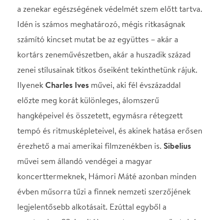
tempó és ritmusképleteivel, és akinek hatása erősen
érezhető a mai amerikai filmzenékben is.
Sibelius
művei sem állandó vendégei a magyar
koncerttermeknek, Hámori Máté azonban minden
évben műsorra tűzi a finnek nemzeti szerzőjének
legjelentősebb alkotásait. Ezúttal egyből a
szeptember 23-i nyitókoncert a zeneszerző utolsó,
VII. szimfóniájával zárul.
Még mindig felfedezésre vár az ’56-os forradalom
legnagyszerűbb zenei lenyomata,
Lajtha
VII.
szimfóniája, amely szégyenletesen ritkán hangzik el
élőben: ezt az adósságot szeretné törleszteni a
zenekar, amikor egy kirobbanóan sikeres Párizsi
koncert után Budapesten, a Zeneakadémián is
eljátsszák a művet október 26-án.
A kortárs zene kiemelt szerepet kap, ahogy az egy
élő művészeti ág esetében természetes és