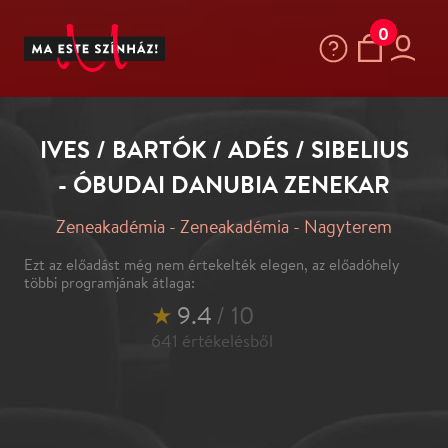
0
IVES / BARTÓK / ADÉS / SIBELIUS
- ÓBUDAI DANUBIA ZENEKAR
Zeneakadémia - Zeneakadémia - Nagyterem
Ezt az előadást még nem értekelték elegen, az előadóhely
többi programjának átlaga:
★
9.4
/ 10
641
értékelésből