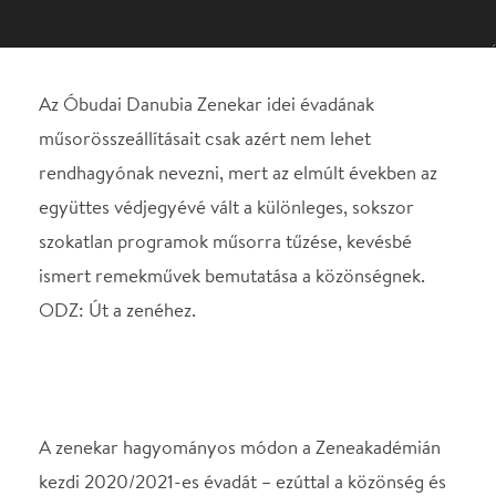
együttes védjegyévé vált a különleges, sokszor
szokatlan programok műsorra tűzése, kevésbé
ismert remekművek bemutatása a közönségnek.
ODZ: Út a zenéhez.
A zenekar hagyományos módon a Zeneakadémián
kezdi 2020/2021-es évadát – ezúttal a közönség és
a zenekar egészségének védelmét szem előtt tartva.
Idén is számos meghatározó, mégis ritkaságnak
számító kincset mutat be az együttes – akár a
kortárs zeneművészetben, akár a huszadik század
zenei stílusainak titkos őseiként tekinthetünk rájuk.
Ilyenek
Charles Ives
művei, aki fél évszázaddal
előzte meg korát különleges, álomszerű
hangképeivel és összetett, egymásra rétegzett