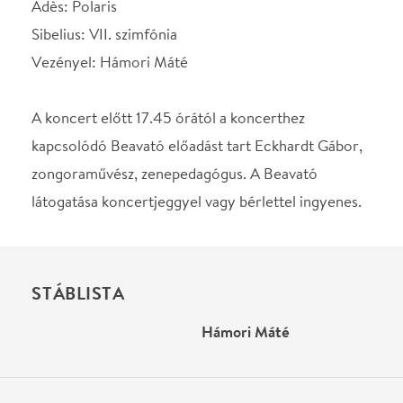
Budapest, 1061, Liszt
Ferenc tér 8.
Térkép