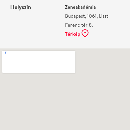
Ne használj papírt, ha nem szükséges! Az emailban
kapott jegyeid — ha teheted — a telefonodon
mutasd be. Köszönjük!
Vélemények
Még nem írtak véleményt az előadásról. Te
láttad?
Írj véleményt
Név