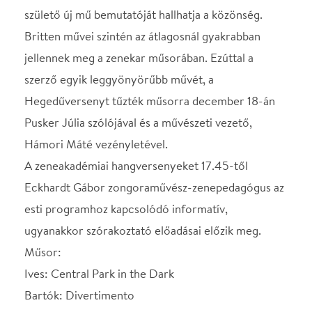
Bartók: Divertimento
Adès: Polaris
Sibelius: VII. szimfónia
Vezényel: Hámori Máté
A koncert előtt 17.45 órától a koncerthez
kapcsolódó Beavató előadást tart Eckhardt Gábor,
zongoraművész, zenepedagógus. A Beavató
látogatása koncertjeggyel vagy bérlettel ingyenes.
STÁBLISTA
Hámori Máté
Helyszín
Zeneakadémia