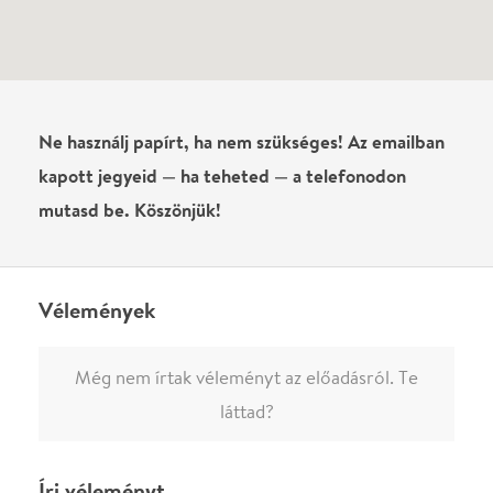
0
/
4000
Ha nem vagy belépve, vagy nem vásároltál még jegyet erre az
előadásra, akkor jóvá kell hagyjuk az írásodat, mielőtt
megjelenne.
Regisztrálj/lépj be
vagy vásárolj jegyet az
előadásra az azonnali kommenteléshez.
ELKÜLDÖM
·
·
ADATVÉDELEM
FELIRATKOZOM
KAPCSOLAT
·
·
·
·
SZÍNHÁZAINK
RÓLUNK
SAJTÓSZOBA
·
BLOG
ÁSZF
Facebookon
Instagramon
Kövess minket
&