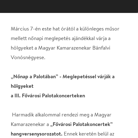
Vonósnégyese.
„Nőnap a Palotában” - Meglepetéssel várják a
hölgyeket
a III. Fővárosi Palotakoncerteken
Harmadik alkalommal rendezi meg a Magyar
Kamarazenekar a
„Fővárosi Palotakoncertek”
hangversenysorozatot.
Ennek keretén belül az
Együttes
Budapest patinás palotáiban
ad
koncerteket az épületek miliőjének megfelelő
műsorral, egyúttal megismerteti a közönséggel az
épületek történetét, érdekességeit.
2020.
márciusában a Duna Palotába
kalauzolja el a
Zenekar az érdeklődőket.
Március 7-én este hat órától a különleges műsor
mellett nőnapi meglepetés ajándékkal várja a