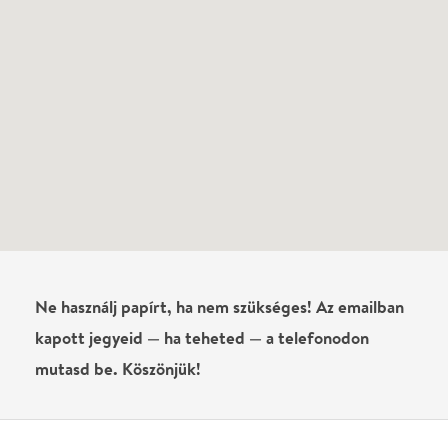
Írj véleményt
Név
0
/
4000
Ha nem vagy belépve, vagy nem vásároltál még jegyet erre az
előadásra, akkor jóvá kell hagyjuk az írásodat, mielőtt
megjelenne.
Regisztrálj/lépj be
vagy vásárolj jegyet az
előadásra az azonnali kommenteléshez.
ELKÜLDÖM