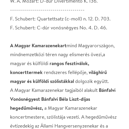
Vonósnégyest Bánfalvi Béla Liszt-díjas
hegedűművész,
a Magyar Kamarazenekar
koncertmestere, szólistája vezeti. A hegedűművész
évtizedekig az Állami Hangversenyzenekar és a
Budapesti Vonósok koncertmestere volt.
Szólistaként és együtteseivel bejárta a világot, több
mint hatvan lemeze jelent meg.Harminc éven át
tanított a Liszt Ferenc Zeneművészeti Egyetemen,
jelenleg a Pécsi Tudományegyetem Művészeti
Karának vezető beosztású oktatója.Művészeti
munkásságáért többek közöttLiszt Ferenc-díjjal, két
alkalommal Bartók-Pásztory-díjjal, valamint a
Magyar Köztársaság Arany
Érdemkeresztjéveltüntették ki.
A Bánfalvi Vonósnégyes másodhegedűse Hegyi
Miklós, brácsása Fülöp Levente, csellistája ifjabb
Bánfalvi Béla.