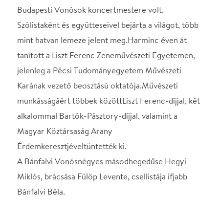
Jegyek kaphatók a Jegy.hu és a Broadway
Jegyiroda országos hálózatában 3990 Ft-os
egységáron.
Helyszín
Duna Palota - Széchenyi
terem
Budapest, 1051, Zrínyi u.
5.
Térkép