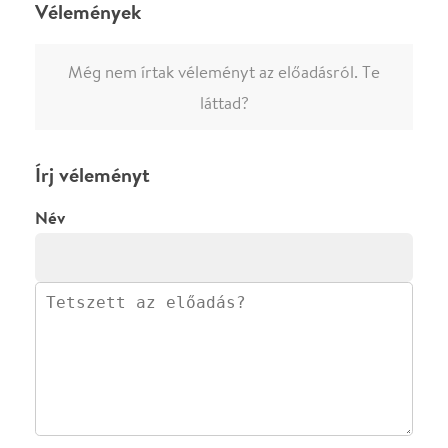
·
·
ADATVÉDELEM
FELIRATKOZOM
KAPCSOLAT
·
·
·
·
SZÍNHÁZAINK
RÓLUNK
SAJTÓSZOBA
·
BLOG
ÁSZF
Facebookon
Instagramon
Kövess minket
&