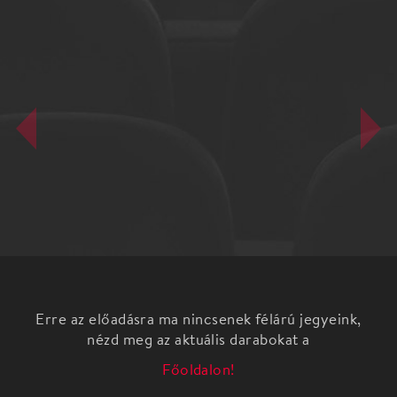
Erre az előadásra ma nincsenek félárú jegyeink,
nézd meg az aktuális darabokat a
Főoldalon!
Március 7-én este hat órától a különleges műsor
mellett nőnapi meglepetés ajándékkal várja a
hölgyeket a Magyar Kamarazenekar Bánfalvi