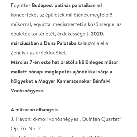
hölgyeket a Magyar Kamarazenekar Bánfalvi
Vonósnégyese.
A műsoron elhangzik:
J. Haydn: d-moll vonósnégyes „Quinten Quartet”
Op. 76. No. 2.
W. A. Mozart: D-dúr Divertimento K. 136.
-------------------------------------
F. Schubert: Quartettsatz (c-moll) n. 12. D. 703.
F. Schubert: C-dúr vonósnégyes No. 4. D. 46.
A Magyar Kamarazenekart
mind Magyarországon,
mindnemzetközi téren nagy elismerés övezi,a
magyar és külföldi
rangos fesztiválok,
koncerttermek
rendszeres fellépője,
világhírű
magyar és külföldi szólistákkal
dolgozik együtt.
A Magyar Kamarazenekar tagjaiból alakult
Bánfalvi