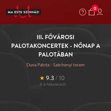
0
III. FŐVÁROSI
PALOTAKONCERTEK - NŐNAP A
PALOTÁBAN
Duna Palota - Széchenyi terem
★
9.3
/ 10
4
értékelésből