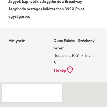
Ne használj papírt, ha nem szükséges! Az emailban
kapott jegyeid — ha teheted — a telefonodon
mutasd be. Köszönjük!
Vélemények
Még nem írtak véleményt az előadásról. Te
láttad?